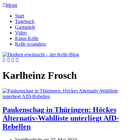
Menü
Start
Tagebuch
Gastspiele
Video
Klaus Kelle
Kelle woanders
Karlheinz Frosch
Paukenschag in Thüringen: Höckes
Alternativ-Wahlliste unterliegt AfD-
Rebellen
Veröffentlicht am
27. Mai 2024