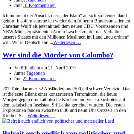
/
mit
18 Kommentaren
Ich bin nicht der Ansicht, dass „der Islam“ an sich zu Deutschland
gehört. Insofern stimme ich weder dem früheren Bundespräsidenten
Christian Wulff als jetzt aktuell dem neuen CDU-Vorsitzenden und
NRW-Ministerpräsidenten Armin Laschet zu, der das Verhältnis
unseres Staates mit den Millionen Muslimen im Land „neu ordnen“
will. Wir in Deutschland,...
Weiterlesen …
Wer sind die Mörder von Colombo?
Veröffentlicht am
21. April 2019
/
unter
Tagebuch
/
mit
25 Kommentaren
207 Tote, darunter 32 Ausländer, und 500 teil schwer Verletzte. Das
ist die erste Bilanz einer konzertierten Terroraktion, die heute
Morgen gegen drei katholische Kirchen und vier Luxushotels auf
dem asiatischen Inselstaat Sri Lanka gerichtet wurden. Die ersten
Explosionen fanden zwischen 8.30 und neun Uhr Ortszeit in den
Kirchen St....
Weiterlesen …
Befreit euch endlich von politischer und