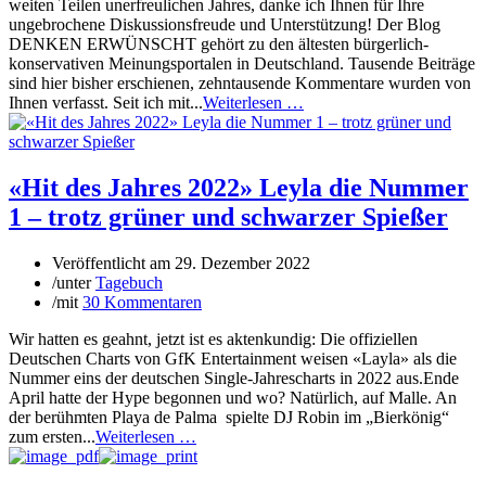
weiten Teilen unerfreulichen Jahres, danke ich Ihnen für Ihre
ungebrochene Diskussionsfreude und Unterstützung! Der Blog
DENKEN ERWÜNSCHT gehört zu den ältesten bürgerlich-
konservativen Meinungsportalen in Deutschland. Tausende Beiträge
sind hier bisher erschienen, zehntausende Kommentare wurden von
Ihnen verfasst. Seit ich mit...
Weiterlesen …
«Hit des Jahres 2022» Leyla die Nummer
1 – trotz grüner und schwarzer Spießer
Veröffentlicht am
29. Dezember 2022
/
unter
Tagebuch
/
mit
30 Kommentaren
Wir hatten es geahnt, jetzt ist es aktenkundig: Die offiziellen
Deutschen Charts von GfK Entertainment weisen «Layla» als die
Nummer eins der deutschen Single-Jahrescharts in 2022 aus.Ende
April hatte der Hype begonnen und wo? Natürlich, auf Malle. An
der berühmten Playa de Palma spielte DJ Robin im „Bierkönig“
zum ersten...
Weiterlesen …