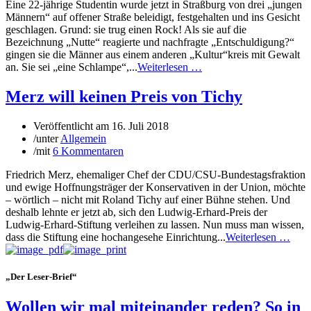
Eine 22-jährige Studentin wurde jetzt in Straßburg von drei „jungen
Männern“ auf offener Straße beleidigt, festgehalten und ins Gesicht
geschlagen. Grund: sie trug einen Rock! Als sie auf die
Bezeichnung „Nutte“ reagierte und nachfragte „Entschuldigung?“
gingen sie die Männer aus einem anderen „Kultur“kreis mit Gewalt
an. Sie sei „eine Schlampe“,...
Weiterlesen …
Merz will keinen Preis von Tichy
Veröffentlicht am
16. Juli 2018
/
unter
Allgemein
/
mit
6 Kommentaren
Friedrich Merz, ehemaliger Chef der CDU/CSU-Bundestagsfraktion
und ewige Hoffnungsträger der Konservativen in der Union, möchte
– wörtlich – nicht mit Roland Tichy auf einer Bühne stehen. Und
deshalb lehnte er jetzt ab, sich den Ludwig-Erhard-Preis der
Ludwig-Erhard-Stiftung verleihen zu lassen. Nun muss man wissen,
dass die Stiftung eine hochangesehe Einrichtung...
Weiterlesen …
„Der Leser-Brief“
Wollen wir mal miteinander reden? So in