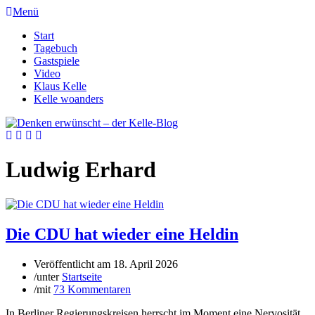
Menü
Start
Tagebuch
Gastspiele
Video
Klaus Kelle
Kelle woanders
Ludwig Erhard
Die CDU hat wieder eine Heldin
Veröffentlicht am
18. April 2026
/
unter
Startseite
/
mit
73 Kommentaren
In Berliner Regierungskreisen herrscht im Moment eine Nervosität,