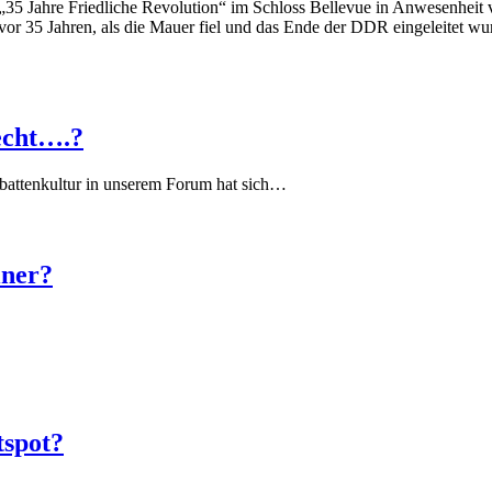
de „35 Jahre Friedliche Revolution“ im Schloss Bellevue in Anwesenhei
or 35 Jahren, als die Mauer fiel und das Ende der DDR eingeleitet wurde
echt….?
battenkultur in unserem Forum hat sich…
iner?
tspot?