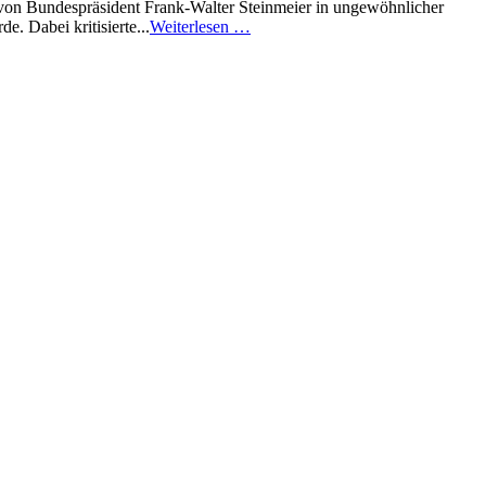
t von Bundespräsident Frank-Walter Steinmeier in ungewöhnlicher
. Dabei kritisierte...
Weiterlesen …