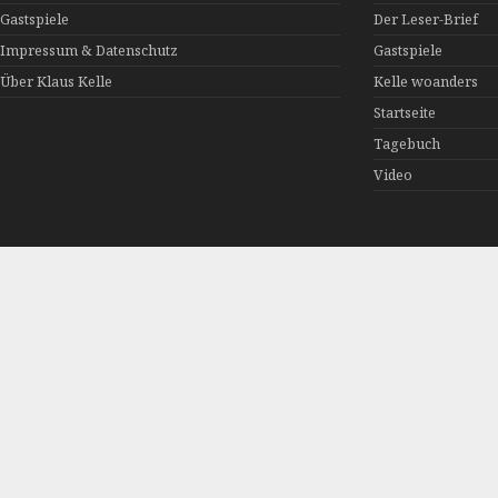
Gastspiele
Der Leser-Brief
Impressum & Datenschutz
Gastspiele
Über Klaus Kelle
Kelle woanders
Startseite
Tagebuch
Video