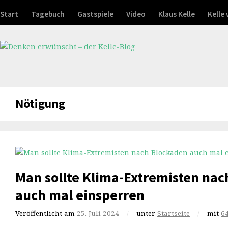
Start
Tagebuch
Gastspiele
Video
Klaus Kelle
Kelle
Nötigung
Man sollte Klima-Extremisten na
auch mal einsperren
Veröffentlicht am
25. Juli 2024
/
unter
Startseite
/
mit
6