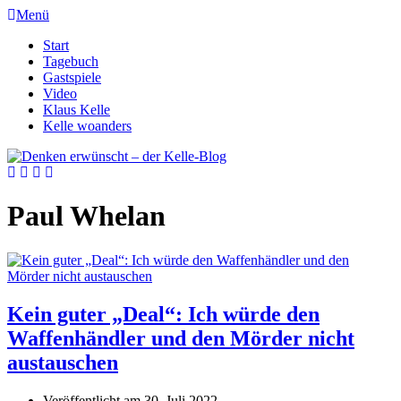
Menü
Start
Tagebuch
Gastspiele
Video
Klaus Kelle
Kelle woanders
Paul Whelan
Kein guter „Deal“: Ich würde den
Waffenhändler und den Mörder nicht
austauschen
Veröffentlicht am
30. Juli 2022