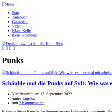
Menü
Start
Tagebuch
Gastspiele
Video
Klaus Kelle
Kelle woanders
Punks
Schäuble und die Punks auf Sylt: Wie wäre
Veröffentlicht am
17. September 2022
/
unter
Tagebuch
/
mit
2 Kommentaren
Erinnern Sie sich noch? Im Sommer waren Dutzende sogenannte „Punker