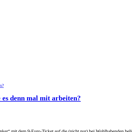
 es denn mal mit arbeiten?
“ mit dem 9-Euro-Ticket auf die (nicht nur) bei Wohlhabenden beliebt