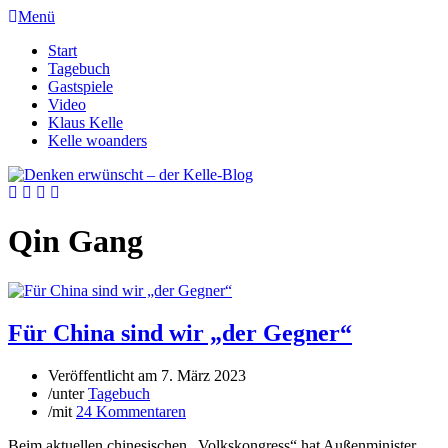
Menü
Start
Tagebuch
Gastspiele
Video
Klaus Kelle
Kelle woanders
Qin Gang
Für China sind wir „der Gegner“
Veröffentlicht am
7. März 2023
/
unter
Tagebuch
/
mit
24 Kommentaren
Beim aktuellen chinesischen „Volkskongress“ hat Außenminister