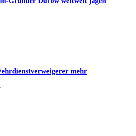
ram-Gründer Durow weltweit jagen
Wehrdienstverweigerer mehr
…