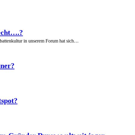
echt….?
battenkultur in unserem Forum hat sich…
iner?
tspot?