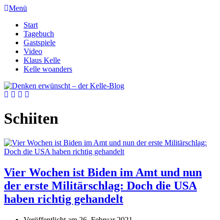
Menü
Start
Tagebuch
Gastspiele
Video
Klaus Kelle
Kelle woanders
Schiiten
Vier Wochen ist Biden im Amt und nun
der erste Militärschlag: Doch die USA
haben richtig gehandelt
Veröffentlicht am
26. Februar 2021