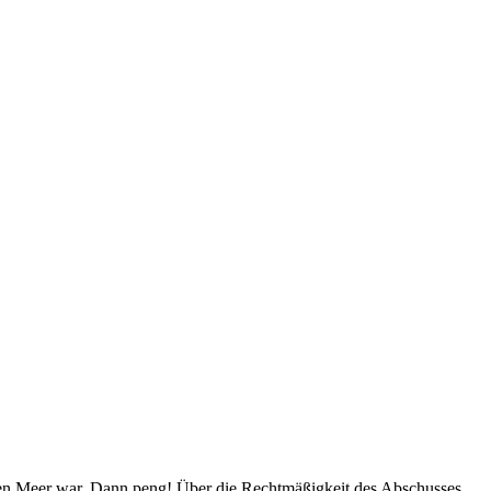
nen Meer war. Dann peng! Über die Rechtmäßigkeit des Abschusses