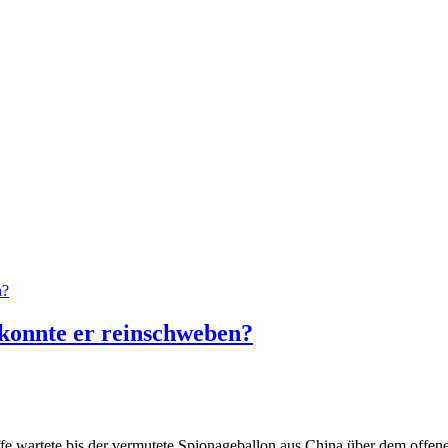
 konnte er reinschweben?
e wartete bis der vermutete Spionageballon aus China über dem offe