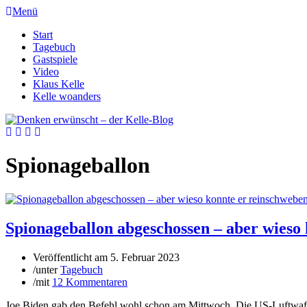
Menü
Start
Tagebuch
Gastspiele
Video
Klaus Kelle
Kelle woanders
Spionageballon
Spionageballon abgeschossen – aber wieso
Veröffentlicht am
5. Februar 2023
/
unter
Tagebuch
/
mit
12 Kommentaren
Joe Biden gab den Befehl wohl schon am Mittwoch. Die US-Luftwaff