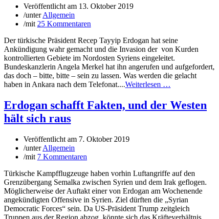
Veröffentlicht am
13. Oktober 2019
/
unter
Allgemein
/
mit
25 Kommentaren
Der türkische Präsident Recep Tayyip Erdogan hat seine
Ankündigung wahr gemacht und die Invasion der von Kurden
kontrollierten Gebiete im Nordosten Syriens eingeleitet.
Bundeskanzlerin Angela Merkel hat ihn angerufen und aufgefordert,
das doch – bitte, bitte – sein zu lassen. Was werden die gelacht
haben in Ankara nach dem Telefonat....
Weiterlesen …
Erdogan schafft Fakten, und der Westen
hält sich raus
Veröffentlicht am
7. Oktober 2019
/
unter
Allgemein
/
mit
7 Kommentaren
Türkische Kampfflugzeuge haben vorhin Luftangriffe auf den
Grenzübergang Semalka zwischen Syrien und dem Irak geflogen.
Möglicherweise der Auftakt einer von Erdogan am Wochenende
angekündigten Offensive in Syrien. Ziel dürften die „Syrian
Democratic Forces“ sein. Da US-Präsident Trump zeitgleich
Truppen aus der Region abzog, könnte sich das Kräfteverhältnis