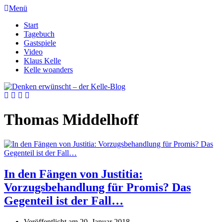
Menü
Start
Tagebuch
Gastspiele
Video
Klaus Kelle
Kelle woanders
Thomas Middelhoff
In den Fängen von Justitia:
Vorzugsbehandlung für Promis? Das
Gegenteil ist der Fall…
Veröffentlicht am
20. Januar 2018