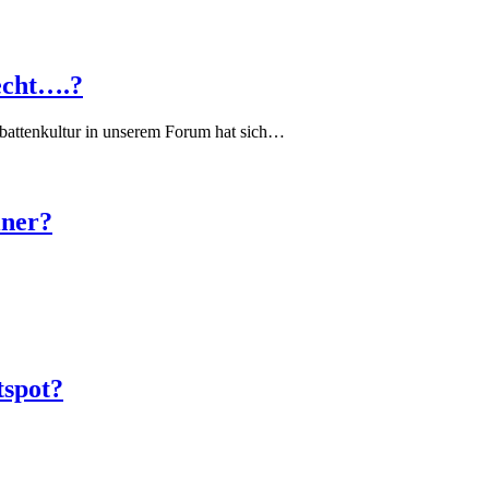
echt….?
battenkultur in unserem Forum hat sich…
iner?
tspot?