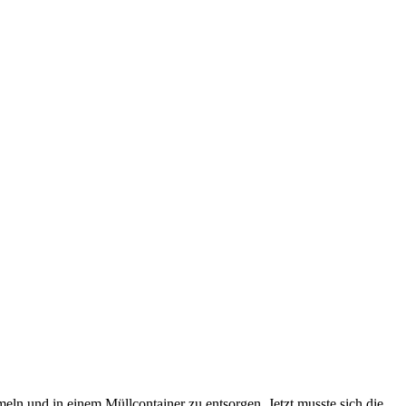
 und in einem Müllcontainer zu entsorgen. Jetzt musste sich die