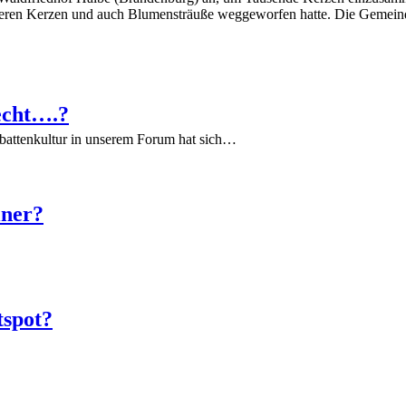
 sie deren Kerzen und auch Blumensträuße weggeworfen hatte. Die Gemei
echt….?
battenkultur in unserem Forum hat sich…
iner?
tspot?