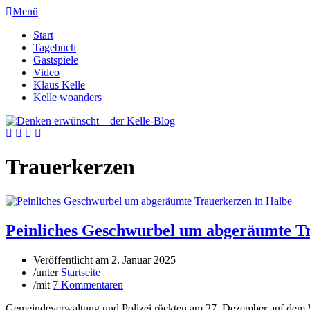
Menü
Start
Tagebuch
Gastspiele
Video
Klaus Kelle
Kelle woanders
Trauerkerzen
Peinliches Geschwurbel um abgeräumte T
Veröffentlicht am
2. Januar 2025
/
unter
Startseite
/
mit
7 Kommentaren
Gemeindeverwaltung und Polizei rückten am 27. Dezember auf dem Wa