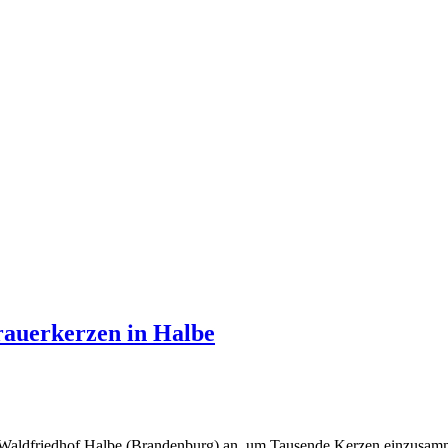
rauerkerzen in Halbe
ldfriedhof Halbe (Brandenburg) an, um Tausende Kerzen einzusammeln