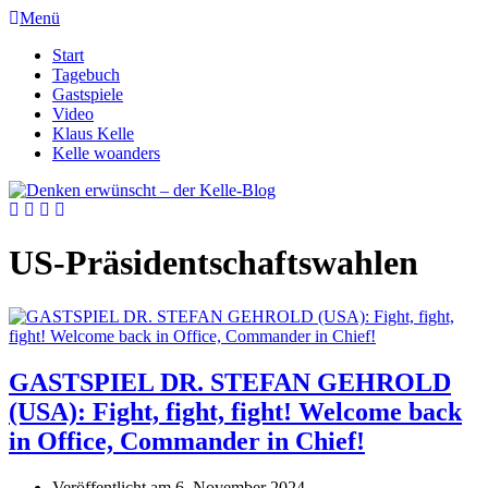
Menü
Start
Tagebuch
Gastspiele
Video
Klaus Kelle
Kelle woanders
US-Präsidentschaftswahlen
GASTSPIEL DR. STEFAN GEHROLD
(USA): Fight, fight, fight! Welcome back
in Office, Commander in Chief!
Veröffentlicht am
6. November 2024