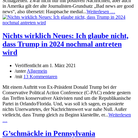
Schlagzeilen. Zwar nicht nur mit positiven Nachrichten, aber auch
in Amerika gilt der alte Journalisten-Grundsatz „Bad news are good
news“, also übersetzt: Hauptsache medial...
Weiterlesen …
Nichts wirklich Neues: Ich glaube nicht,
dass Trump in 2024 nochmal antreten
wird
Veröffentlicht am
1. März 2021
/
unter
Allgemein
/
mit
13 Kommentaren
Mit einem Auftritt von Ex-Präsident Donald Trump bei der
Conservative Political Action Conference (C-PAC) endete gestern
das Treffen konservativer Aktivisten rund um die Republikanische
Partei in Orlando/Florida. Und, was soll ich sagen, es passierte
nichts Unerwartetes, der Nachrichtenwert war nahe Null. Außer
vielleicht, dass Trump gleich zu Beginn klarstellte, er...
Weiterlesen
…
G’schmäckle in Pennsylvania