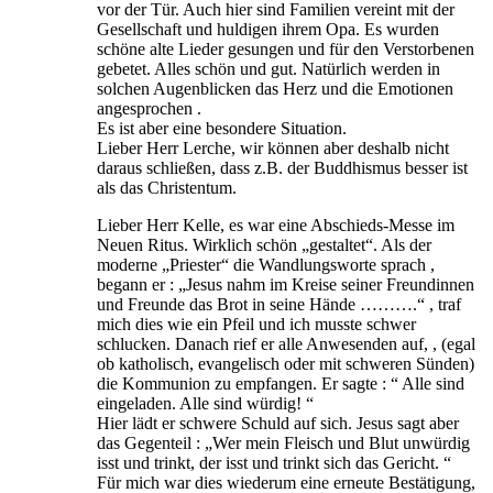
vor der Tür. Auch hier sind Familien vereint mit der
Gesellschaft und huldigen ihrem Opa. Es wurden
schöne alte Lieder gesungen und für den Verstorbenen
gebetet. Alles schön und gut. Natürlich werden in
solchen Augenblicken das Herz und die Emotionen
angesprochen .
Es ist aber eine besondere Situation.
Lieber Herr Lerche, wir können aber deshalb nicht
daraus schließen, dass z.B. der Buddhismus besser ist
als das Christentum.
Lieber Herr Kelle, es war eine Abschieds-Messe im
Neuen Ritus. Wirklich schön „gestaltet“. Als der
moderne „Priester“ die Wandlungsworte sprach ,
begann er : „Jesus nahm im Kreise seiner Freundinnen
und Freunde das Brot in seine Hände ……….“ , traf
mich dies wie ein Pfeil und ich musste schwer
schlucken. Danach rief er alle Anwesenden auf, , (egal
ob katholisch, evangelisch oder mit schweren Sünden)
die Kommunion zu empfangen. Er sagte : “ Alle sind
eingeladen. Alle sind würdig! “
Hier lädt er schwere Schuld auf sich. Jesus sagt aber
das Gegenteil : „Wer mein Fleisch und Blut unwürdig
isst und trinkt, der isst und trinkt sich das Gericht. “
Für mich war dies wiederum eine erneute Bestätigung,