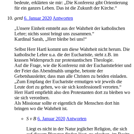
bedeute, erklärten sie mir: „Die Konferenz gibt Orientierung
für ein ganzes Leben. Das ist die Zukunft der Kirche.“
gerd
6. Januar 2020
Antworten
„Unsere Einheit entsteht aus der Wahrheit der katholischen
Lehre; nichts sonst bringt uns zusammen.“
Kardinal Sarah, „Herr bleibe bei uns!“
Selbst Herr Hartl kommt um diese Wahrheit nicht herum. Die
katholische Lehre u.a. die der Eucharistie, steht z.B. im
krassen Widerspruch zur protestantischen Theologie.
Auf die Frage, wie die Konferenz mit der Eucharistiefeier und
der Feier das Abendmahls umgehe, betonte der
Gebetshausleiter, dass man alle Christen zu beiden einladen.
„Zum Empfang der Eucharistie ermutigen wir jeweils die
Leute dort zu gehen, wo sie sich konfessionell verorten.“
Herr Hartl empfiehlt also den Protestanten dort zu bleiben wo
sie sich verordnen.
Als Missionar sollte er eigentlich die Menschen dort hin
bringen wo die Wahrheit ist.
S v B
6. Januar 2020
Antworten
Liegt es nicht in der Natur jeglicher Religion, die sich