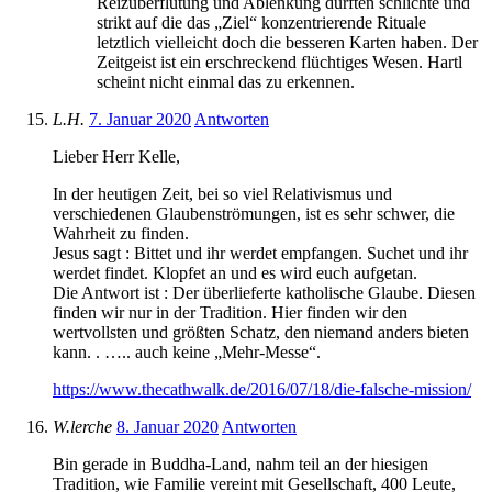
Reizüberflutung und Ablenkung dürften schlichte und
strikt auf die das „Ziel“ konzentrierende Rituale
letztlich vielleicht doch die besseren Karten haben. Der
Zeitgeist ist ein erschreckend flüchtiges Wesen. Hartl
scheint nicht einmal das zu erkennen.
L.H.
7. Januar 2020
Antworten
Lieber Herr Kelle,
In der heutigen Zeit, bei so viel Relativismus und
verschiedenen Glaubenströmungen, ist es sehr schwer, die
Wahrheit zu finden.
Jesus sagt : Bittet und ihr werdet empfangen. Suchet und ihr
werdet findet. Klopfet an und es wird euch aufgetan.
Die Antwort ist : Der überlieferte katholische Glaube. Diesen
finden wir nur in der Tradition. Hier finden wir den
wertvollsten und größten Schatz, den niemand anders bieten
kann. . ….. auch keine „Mehr-Messe“.
https://www.thecathwalk.de/2016/07/18/die-falsche-mission/
W.lerche
8. Januar 2020
Antworten
Bin gerade in Buddha-Land, nahm teil an der hiesigen
Tradition, wie Familie vereint mit Gesellschaft, 400 Leute,