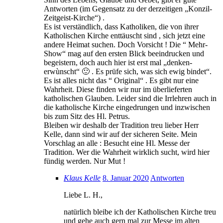
Antworten (im Gegensatz zu der derzeitigen „Konzil-
Zeitgeist-Kirche“) .
Es ist verständlich, dass Katholiken, die von ihrer
Katholischen Kirche enttäuscht sind , sich jetzt eine
andere Heimat suchen. Doch Vorsicht ! Die “ Mehr-
Show“ mag auf den ersten Blick beeindrucken und
begeistern, doch auch hier ist erst mal „denken-
erwùnscht“ 🙂 . Es prüfe sich, was sich ewig bindet“.
Es ist alles nicht das “ Original“ . Es gibt nur eine
Wahrheit. Diese finden wir nur im überlieferten
katholischen Glauben. Leider sind die Irrlehren auch in
die katholische Kirche eingedrungen und inzwischen
bis zum Sitz des Hl. Petrus.
Bleiben wir deshalb der Tradition treu lieber Herr
Kelle, dann sind wir auf der sicheren Seite. Mein
Vorschlag an alle : Besucht eine Hl. Messe der
Tradition. Wer die Wahrheit wirklich sucht, wird hier
fündig werden. Nur Mut !
Klaus Kelle
8. Januar 2020
Antworten
Liebe L. H.,
natürlich bleibe ich der Katholischen Kirche treu
und gehe auch gern mal zur Messe im alten