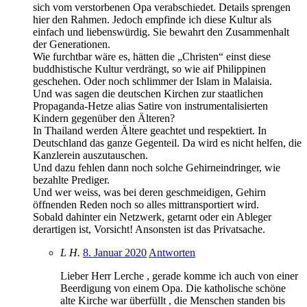
sich vom verstorbenen Opa verabschiedet. Details sprengen
hier den Rahmen. Jedoch empfinde ich diese Kultur als
einfach und liebenswürdig. Sie bewahrt den Zusammenhalt
der Generationen.
Wie furchtbar wäre es, hätten die „Christen“ einst diese
buddhistische Kultur verdrängt, so wie aif Philippinen
geschehen. Oder noch schlimmer der Islam in Malaisia.
Und was sagen die deutschen Kirchen zur staatlichen
Propaganda-Hetze alias Satire von instrumentalisierten
Kindern gegenüber den Älteren?
In Thailand werden Ältere geachtet und respektiert. In
Deutschland das ganze Gegenteil. Da wird es nicht helfen, die
Kanzlerein auszutauschen.
Und dazu fehlen dann noch solche Gehirneindringer, wie
bezahlte Prediger.
Und wer weiss, was bei deren geschmeidigen, Gehirn
öffnenden Reden noch so alles mittransportiert wird.
Sobald dahinter ein Netzwerk, getarnt oder ein Ableger
derartigen ist, Vorsicht! Ansonsten ist das Privatsache.
L H.
8. Januar 2020
Antworten
Lieber Herr Lerche , gerade komme ich auch von einer
Beerdigung von einem Opa. Die katholische schöne
alte Kirche war überfüllt , die Menschen standen bis