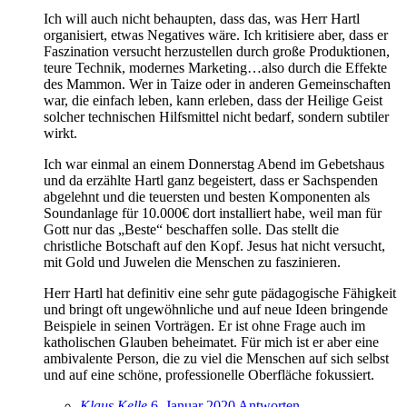
Ich will auch nicht behaupten, dass das, was Herr Hartl
organisiert, etwas Negatives wäre. Ich kritisiere aber, dass er
Faszination versucht herzustellen durch große Produktionen,
teure Technik, modernes Marketing…also durch die Effekte
des Mammon. Wer in Taize oder in anderen Gemeinschaften
war, die einfach leben, kann erleben, dass der Heilige Geist
solcher technischen Hilfsmittel nicht bedarf, sondern subtiler
wirkt.
Ich war einmal an einem Donnerstag Abend im Gebetshaus
und da erzählte Hartl ganz begeistert, dass er Sachspenden
abgelehnt und die teuersten und besten Komponenten als
Soundanlage für 10.000€ dort installiert habe, weil man für
Gott nur das „Beste“ beschaffen solle. Das stellt die
christliche Botschaft auf den Kopf. Jesus hat nicht versucht,
mit Gold und Juwelen die Menschen zu faszinieren.
Herr Hartl hat definitiv eine sehr gute pädagogische Fähigkeit
und bringt oft ungewöhnliche und auf neue Ideen bringende
Beispiele in seinen Vorträgen. Er ist ohne Frage auch im
katholischen Glauben beheimatet. Für mich ist er aber eine
ambivalente Person, die zu viel die Menschen auf sich selbst
und auf eine schöne, professionelle Oberfläche fokussiert.
Klaus Kelle
6. Januar 2020
Antworten