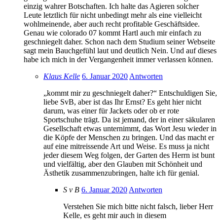
einzig wahrer Botschaften. Ich halte das Agieren solcher
Leute letztlich für nicht unbedingt mehr als eine vielleicht
wohlmeinende, aber auch recht profitable Geschäftsidee.
Genau wie colorado 07 kommt Hartl auch mir einfach zu
geschniegelt daher. Schon nach dem Studium seiner Webseite
sagt mein Bauchgefühl laut und deutlich Nein. Und auf dieses
habe ich mich in der Vergangenheit immer verlassen können.
Klaus Kelle
6. Januar 2020
Antworten
„kommt mir zu geschniegelt daher?“ Entschuldigen Sie,
liebe SvB, aber ist das Ihr Ernst? Es geht hier nicht
darum, was einer für Jackets oder ob er rote
Sportschuhe trägt. Da ist jemand, der in einer säkularen
Gesellschaft etwas unternimmt, das Wort Jesu wieder in
die Köpfe der Menschen zu bringen. Und das macht er
auf eine mitreissende Art und Weise. Es muss ja nicht
jeder diesem Weg folgen, der Garten des Herrn ist bunt
und vielfältig, aber den Glauben mit Schönheit und
Ästhetik zusammenzubringen, halte ich für genial.
S v B
6. Januar 2020
Antworten
Verstehen Sie mich bitte nicht falsch, lieber Herr
Kelle, es geht mir auch in diesem