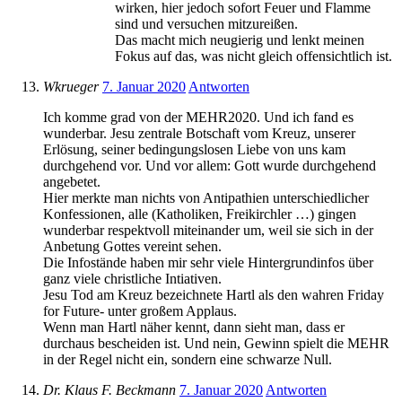
wirken, hier jedoch sofort Feuer und Flamme
sind und versuchen mitzureißen.
Das macht mich neugierig und lenkt meinen
Fokus auf das, was nicht gleich offensichtlich ist.
Wkrueger
7. Januar 2020
Antworten
Ich komme grad von der MEHR2020. Und ich fand es
wunderbar. Jesu zentrale Botschaft vom Kreuz, unserer
Erlösung, seiner bedingungslosen Liebe von uns kam
durchgehend vor. Und vor allem: Gott wurde durchgehend
angebetet.
Hier merkte man nichts von Antipathien unterschiedlicher
Konfessionen, alle (Katholiken, Freikirchler …) gingen
wunderbar respektvoll miteinander um, weil sie sich in der
Anbetung Gottes vereint sehen.
Die Infostände haben mir sehr viele Hintergrundinfos über
ganz viele christliche Intiativen.
Jesu Tod am Kreuz bezeichnete Hartl als den wahren Friday
for Future- unter großem Applaus.
Wenn man Hartl näher kennt, dann sieht man, dass er
durchaus bescheiden ist. Und nein, Gewinn spielt die MEHR
in der Regel nicht ein, sondern eine schwarze Null.
Dr. Klaus F. Beckmann
7. Januar 2020
Antworten