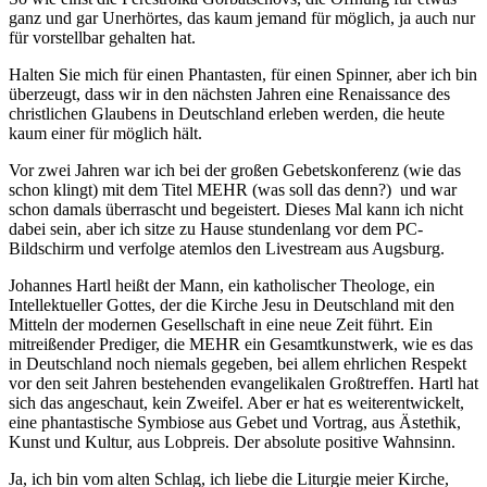
ganz und gar Unerhörtes, das kaum jemand für möglich, ja auch nur
für vorstellbar gehalten hat.
Halten Sie mich für einen Phantasten, für einen Spinner, aber ich bin
überzeugt, dass wir in den nächsten Jahren eine Renaissance des
christlichen Glaubens in Deutschland erleben werden, die heute
kaum einer für möglich hält.
Vor zwei Jahren war ich bei der großen Gebetskonferenz (wie das
schon klingt) mit dem Titel MEHR (was soll das denn?) und war
schon damals überrascht und begeistert. Dieses Mal kann ich nicht
dabei sein, aber ich sitze zu Hause stundenlang vor dem PC-
Bildschirm und verfolge atemlos den Livestream aus Augsburg.
Johannes Hartl heißt der Mann, ein katholischer Theologe, ein
Intellektueller Gottes, der die Kirche Jesu in Deutschland mit den
Mitteln der modernen Gesellschaft in eine neue Zeit führt. Ein
mitreißender Prediger, die MEHR ein Gesamtkunstwerk, wie es das
in Deutschland noch niemals gegeben, bei allem ehrlichen Respekt
vor den seit Jahren bestehenden evangelikalen Großtreffen. Hartl hat
sich das angeschaut, kein Zweifel. Aber er hat es weiterentwickelt,
eine phantastische Symbiose aus Gebet und Vortrag, aus Ästethik,
Kunst und Kultur, aus Lobpreis. Der absolute positive Wahnsinn.
Ja, ich bin vom alten Schlag, ich liebe die Liturgie meier Kirche,