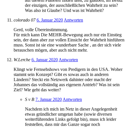
auf diesem Planeten finden lässt, zu glauben, im Besitz
der einzigen, der ausschließlichen Wahrheit zu sein?
Was also ist Glaube? Und was ist Wahrheit?
colorado 07
6. Januar 2020
Antworten
Gerd, volle Übereinstimmung.
Für mich kann Die MEHR-Bewegung auch nur ein Einstieg
sein, der dann aber zur vollen Einsicht der Wahrheit hinführen
muss. Sonst ist sie eine wunderbare Sache , an der sich viele
berauschen mögen, aber auch nicht mehr.
W.Lerche
6. Januar 2020
Antworten
Klingt wie Fernsehshows von Predigern in den USA. Woher
stammt sein Konzept? Gibt es sowas auch in anderen
Ländern? Steckt ein Netzwerk dahinter oder macht der
Johannes das vollständig aus eigenem Antrieb? Was ist sein
Ziel? Wie geht das weiter?
S v B
7. Januar 2020
Antworten
Nachdem ich mich im Netz in dieser Angelegenheit
etwas gründlicher umgetan habe (sowie diversen
weiterführenden Links gefolgt bin), muss ich leider
feststellen, dass mir das Ganze sogar noch