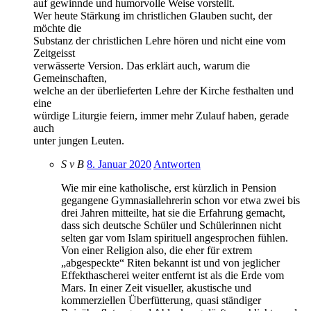
auf gewinnde und humorvolle Weise vorstellt.
Wer heute Stärkung im christlichen Glauben sucht, der
möchte die
Substanz der christlichen Lehre hören und nicht eine vom
Zeitgeisst
verwässerte Version. Das erklärt auch, warum die
Gemeinschaften,
welche an der überlieferten Lehre der Kirche festhalten und
eine
würdige Liturgie feiern, immer mehr Zulauf haben, gerade
auch
unter jungen Leuten.
S v B
8. Januar 2020
Antworten
Wie mir eine katholische, erst kürzlich in Pension
gegangene Gymnasiallehrerin schon vor etwa zwei bis
drei Jahren mitteilte, hat sie die Erfahrung gemacht,
dass sich deutsche Schüler und Schülerinnen nicht
selten gar vom Islam spirituell angesprochen fühlen.
Von einer Religion also, die eher für extrem
„abgespeckte“ Riten bekannt ist und von jeglicher
Effekthascherei weiter entfernt ist als die Erde vom
Mars. In einer Zeit visueller, akustische und
kommerziellen Überfütterung, quasi ständiger