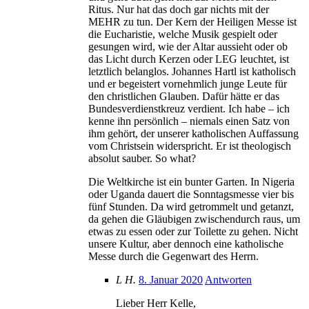
Ritus. Nur hat das doch gar nichts mit der
MEHR zu tun. Der Kern der Heiligen Messe ist
die Eucharistie, welche Musik gespielt oder
gesungen wird, wie der Altar aussieht oder ob
das Licht durch Kerzen oder LEG leuchtet, ist
letztlich belanglos. Johannes Hartl ist katholisch
und er begeistert vornehmlich junge Leute für
den christlichen Glauben. Dafür hätte er das
Bundesverdienstkreuz verdient. Ich habe – ich
kenne ihn persönlich – niemals einen Satz von
ihm gehört, der unserer katholischen Auffassung
vom Christsein widerspricht. Er ist theologisch
absolut sauber. So what?
Die Weltkirche ist ein bunter Garten. In Nigeria
oder Uganda dauert die Sonntagsmesse vier bis
fünf Stunden. Da wird getrommelt und getanzt,
da gehen die Gläubigen zwischendurch raus, um
etwas zu essen oder zur Toilette zu gehen. Nicht
unsere Kultur, aber dennoch eine katholische
Messe durch die Gegenwart des Herrn.
L H.
8. Januar 2020
Antworten
Lieber Herr Kelle,