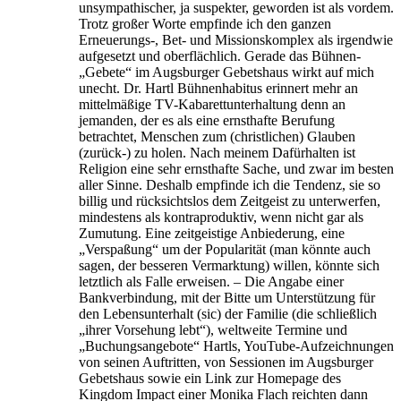
unsympathischer, ja suspekter, geworden ist als vordem.
Trotz großer Worte empfinde ich den ganzen
Erneuerungs-, Bet- und Missionskomplex als irgendwie
aufgesetzt und oberflächlich. Gerade das Bühnen-
„Gebete“ im Augsburger Gebetshaus wirkt auf mich
unecht. Dr. Hartl Bühnenhabitus erinnert mehr an
mittelmäßige TV-Kabarettunterhaltung denn an
jemanden, der es als eine ernsthafte Berufung
betrachtet, Menschen zum (christlichen) Glauben
(zurück-) zu holen. Nach meinem Dafürhalten ist
Religion eine sehr ernsthafte Sache, und zwar im besten
aller Sinne. Deshalb empfinde ich die Tendenz, sie so
billig und rücksichtslos dem Zeitgeist zu unterwerfen,
mindestens als kontraproduktiv, wenn nicht gar als
Zumutung. Eine zeitgeistige Anbiederung, eine
„Verspaßung“ um der Popularität (man könnte auch
sagen, der besseren Vermarktung) willen, könnte sich
letztlich als Falle erweisen. – Die Angabe einer
Bankverbindung, mit der Bitte um Unterstützung für
den Lebensunterhalt (sic) der Familie (die schließlich
„ihrer Vorsehung lebt“), weltweite Termine und
„Buchungsangebote“ Hartls, YouTube-Aufzeichnungen
von seinen Auftritten, von Sessionen im Augsburger
Gebetshaus sowie ein Link zur Homepage des
Kingdom Impact einer Monika Flach reichten dann