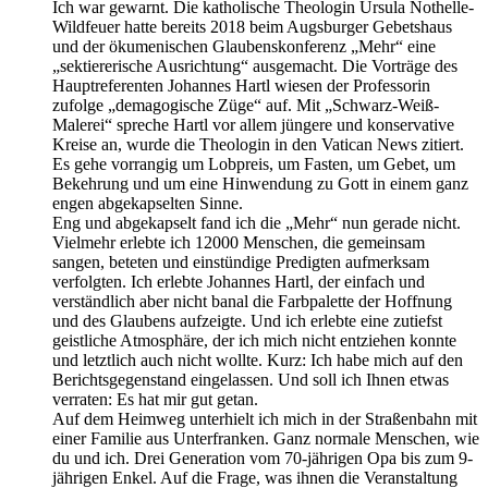
Ich war gewarnt. Die katholische Theologin Ursula Nothelle-
Wildfeuer hatte bereits 2018 beim Augsburger Gebetshaus
und der ökumenischen Glaubenskonferenz „Mehr“ eine
„sektiererische Ausrichtung“ ausgemacht. Die Vorträge des
Hauptreferenten Johannes Hartl wiesen der Professorin
zufolge „demagogische Züge“ auf. Mit „Schwarz-Weiß-
Malerei“ spreche Hartl vor allem jüngere und konservative
Kreise an, wurde die Theologin in den Vatican News zitiert.
Es gehe vorrangig um Lobpreis, um Fasten, um Gebet, um
Bekehrung und um eine Hinwendung zu Gott in einem ganz
engen abgekapselten Sinne.
Eng und abgekapselt fand ich die „Mehr“ nun gerade nicht.
Vielmehr erlebte ich 12000 Menschen, die gemeinsam
sangen, beteten und einstündige Predigten aufmerksam
verfolgten. Ich erlebte Johannes Hartl, der einfach und
verständlich aber nicht banal die Farbpalette der Hoffnung
und des Glaubens aufzeigte. Und ich erlebte eine zutiefst
geistliche Atmosphäre, der ich mich nicht entziehen konnte
und letztlich auch nicht wollte. Kurz: Ich habe mich auf den
Berichtsgegenstand eingelassen. Und soll ich Ihnen etwas
verraten: Es hat mir gut getan.
Auf dem Heimweg unterhielt ich mich in der Straßenbahn mit
einer Familie aus Unterfranken. Ganz normale Menschen, wie
du und ich. Drei Generation vom 70-jährigen Opa bis zum 9-
jährigen Enkel. Auf die Frage, was ihnen die Veranstaltung