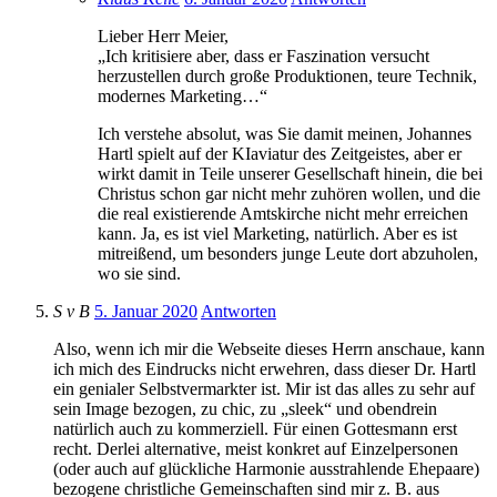
Lieber Herr Meier,
„Ich kritisiere aber, dass er Faszination versucht
herzustellen durch große Produktionen, teure Technik,
modernes Marketing…“
Ich verstehe absolut, was Sie damit meinen, Johannes
Hartl spielt auf der KIaviatur des Zeitgeistes, aber er
wirkt damit in Teile unserer Gesellschaft hinein, die bei
Christus schon gar nicht mehr zuhören wollen, und die
die real existierende Amtskirche nicht mehr erreichen
kann. Ja, es ist viel Marketing, natürlich. Aber es ist
mitreißend, um besonders junge Leute dort abzuholen,
wo sie sind.
S v B
5. Januar 2020
Antworten
Also, wenn ich mir die Webseite dieses Herrn anschaue, kann
ich mich des Eindrucks nicht erwehren, dass dieser Dr. Hartl
ein genialer Selbstvermarkter ist. Mir ist das alles zu sehr auf
sein Image bezogen, zu chic, zu „sleek“ und obendrein
natürlich auch zu kommerziell. Für einen Gottesmann erst
recht. Derlei alternative, meist konkret auf Einzelpersonen
(oder auch auf glückliche Harmonie ausstrahlende Ehepaare)
bezogene christliche Gemeinschaften sind mir z. B. aus