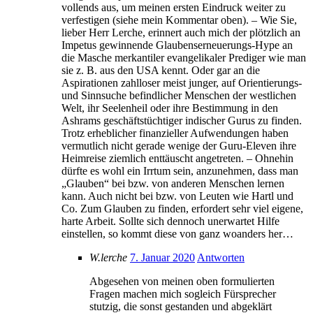
vollends aus, um meinen ersten Eindruck weiter zu
verfestigen (siehe mein Kommentar oben). – Wie Sie,
lieber Herr Lerche, erinnert auch mich der plötzlich an
Impetus gewinnende Glaubenserneuerungs-Hype an
die Masche merkantiler evangelikaler Prediger wie man
sie z. B. aus den USA kennt. Oder gar an die
Aspirationen zahlloser meist junger, auf Orientierungs-
und Sinnsuche befindlicher Menschen der westlichen
Welt, ihr Seelenheil oder ihre Bestimmung in den
Ashrams geschäftstüchtiger indischer Gurus zu finden.
Trotz erheblicher finanzieller Aufwendungen haben
vermutlich nicht gerade wenige der Guru-Eleven ihre
Heimreise ziemlich enttäuscht angetreten. – Ohnehin
dürfte es wohl ein Irrtum sein, anzunehmen, dass man
„Glauben“ bei bzw. von anderen Menschen lernen
kann. Auch nicht bei bzw. von Leuten wie Hartl und
Co. Zum Glauben zu finden, erfordert sehr viel eigene,
harte Arbeit. Sollte sich dennoch unerwartet Hilfe
einstellen, so kommt diese von ganz woanders her…
W.lerche
7. Januar 2020
Antworten
Abgesehen von meinen oben formulierten
Fragen machen mich sogleich Fürsprecher
stutzig, die sonst gestanden und abgeklärt