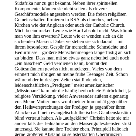
Südafrika nur zu gut bekannt. Neben ihrer spirituellen
Komponente, können sie nicht selten als clevere
Geschäftsmodelle angesehen werden. Die freien religiösen
Gemeinschaften firmieren in RSA als churches, neben
Kirchen wie der Anglican oder auch der Catholic Church.
Mich beeindrucken Leute wie Hartl absolut nicht. Was könnte
man von ihm erwarten? Leute wie er wenden sich an die
suchenden Massen. Dabei verstehen sie sich darauf – mit
ihrem besonderen Gespür für menschliche Sehnsüchte und
Bedürfnisse – größere Menschenmengen längerfristig an sich
zu binden. Dass man mit so etwas ganz nebenbei auch noch
„ein bisschen“ Geld verdienen kann, kommt den
Gottesmännern gewiss nicht ungelegen. Vieles von dem
erinnert mich übrigen an meine frühe Teenager-Zeit. Schon
während der in riesigen Zelten stattfindenden,
leidenschaftlichen „Predigten“ meist amerikanischer
„Missionare“ kam mir die häufig beobachtete Entrücktheit, ja
religiöse Verzückung, vieler Anwesender äußerst eigenartig
vor. Meine Mutter muss wohl meiner Immunität gegenüber
den Heilsversprechungen der Prediger, ja gegenüber ihren
Attacken auf mein evangelisch-lutherisches Glaubenskostüm
blind vertraut haben. Als „aufgeklärte“ Christin hätte sie mir
andernfalls die Teilnahme an den Massengottesdiensten strikt
untersagt. Sie kannte ihre Tochter eben. Prinzipiell halte ich
gerne größeren Abstand zu selbsterklärten Überbringern