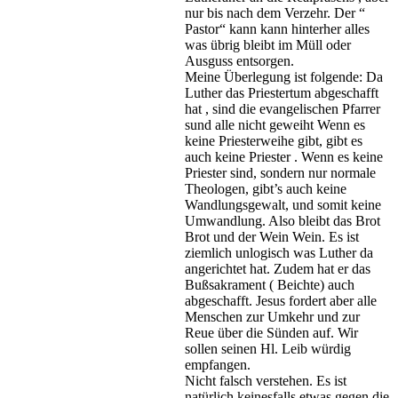
nur bis nach dem Verzehr. Der “
Pastor“ kann kann hinterher alles
was übrig bleibt im Müll oder
Ausguss entsorgen.
Meine Überlegung ist folgende: Da
Luther das Priestertum abgeschafft
hat , sind die evangelischen Pfarrer
sund alle nicht geweiht Wenn es
keine Priesterweihe gibt, gibt es
auch keine Priester . Wenn es keine
Priester sind, sondern nur normale
Theologen, gibt’s auch keine
Wandlungsgewalt, und somit keine
Umwandlung. Also bleibt das Brot
Brot und der Wein Wein. Es ist
ziemlich unlogisch was Luther da
angerichtet hat. Zudem hat er das
Bußsakrament ( Beichte) auch
abgeschafft. Jesus fordert aber alle
Menschen zur Umkehr und zur
Reue über die Sünden auf. Wir
sollen seinen Hl. Leib würdig
empfangen.
Nicht falsch verstehen. Es ist
natürlich keinesfalls etwas gegen die