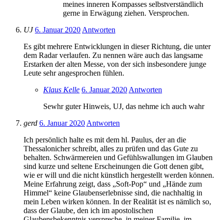
meines inneren Kompasses selbstverständlich
gerne in Erwägung ziehen. Versprochen.
UJ
6. Januar 2020
Antworten
Es gibt mehrere Entwicklungen in dieser Richtung, die unter
dem Radar verlaufen. Zu nennen wäre auch das langsame
Erstarken der alten Messe, von der sich insbesondere junge
Leute sehr angesprochen fühlen.
Klaus Kelle
6. Januar 2020
Antworten
Sewhr guter Hinweis, UJ, das nehme ich auch wahr
gerd
6. Januar 2020
Antworten
Ich persönlich halte es mit dem hl. Paulus, der an die
Thessalonicher schreibt, alles zu prüfen und das Gute zu
behalten. Schwärmereien und Gefühlswallungen im Glauben
sind kurze und seltene Erscheinungen die Gott denen gibt,
wie er will und die nicht künstlich hergestellt werden können.
Meine Erfahrung zeigt, dass „Soft-Pop“ und „Hände zum
Himmel“ keine Glaubenserlebnisse sind, die nachhaltig in
mein Leben wirken können. In der Realität ist es nämlich so,
dass der Glaube, den ich im apostolischen
Glaubensbekenntnis verspreche, in meiner Familie, im