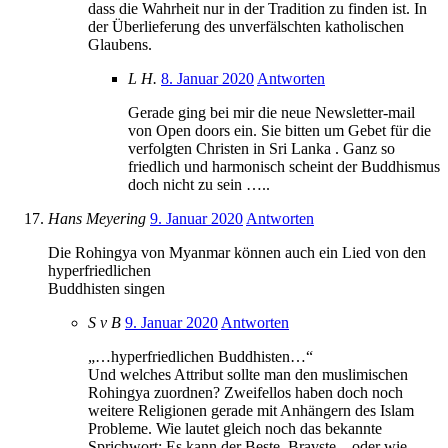
dass die Wahrheit nur in der Tradition zu finden ist. In
der Überlieferung des unverfälschten katholischen
Glaubens.
L H.
8. Januar 2020
Antworten
Gerade ging bei mir die neue Newsletter-mail
von Open doors ein. Sie bitten um Gebet für die
verfolgten Christen in Sri Lanka . Ganz so
friedlich und harmonisch scheint der Buddhismus
doch nicht zu sein …..
Hans Meyering
9. Januar 2020
Antworten
Die Rohingya von Myanmar können auch ein Lied von den
hyperfriedlichen
Buddhisten singen
S v B
9. Januar 2020
Antworten
„…hyperfriedlichen Buddhisten…“
Und welches Attribut sollte man den muslimischen
Rohingya zuordnen? Zweifellos haben doch noch
weitere Religionen gerade mit Anhängern des Islam
Probleme. Wie lautet gleich noch das bekannte
Sprichwort: Es kann der Beste, Bravste – oder wie