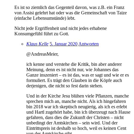
Es ist so ziemlich das Gegenteil davon, was z.B. ein Franz
von Assisi gelehrt hat oder was die Gemeinschaft von Taize
(einfache Lebensumstände) lebt.
Nicht jede Ergriffenheit und nicht jedes erhabene
Konsumgefühl führt zu Gott.
Klaus Kelle
5. Januar 2020
Antworten
@AndreasMeier,
ich kenne und verstehe die Kritik, bin aber anderer
Meinung, denn es ist nicht nur, wie Johannes das
Ganze inszeniert – es ist das, was er sagt und wie er es
formuliert. Es trägt den Glauben in die Köpfe auch
derjenigen, die nicht so fest darin stehen.
Und in der Kirche Jesu blühen viele Pflanzen, manche
sprechen mich an, manche nicht. Als ich hingefahren
bin 2018 war ich skeptisch neugierig, als ich es erlebt
und Hartl zugehört habe, bin ich überzeugt nach Hause
gefahren, dass dies die Zukunft der Christen – nicht
unbedingt der Amtskirchen – sein wird. Und der
Eintrittspreis ist deshalb so hoch, weil es keinen Cent
von der Amtskirche gibt.