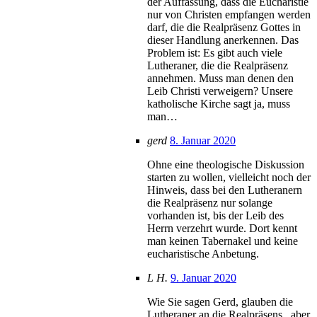
der Auffassung, dass die Eucharistie
nur von Christen empfangen werden
darf, die die Realpräsenz Gottes in
dieser Handlung anerkennen. Das
Problem ist: Es gibt auch viele
Lutheraner, die die Realpräsenz
annehmen. Muss man denen den
Leib Christi verweigern? Unsere
katholische Kirche sagt ja, muss
man…
gerd
8. Januar 2020
Ohne eine theologische Diskussion
starten zu wollen, vielleicht noch der
Hinweis, dass bei den Lutheranern
die Realpräsenz nur solange
vorhanden ist, bis der Leib des
Herrn verzehrt wurde. Dort kennt
man keinen Tabernakel und keine
eucharistische Anbetung.
L H.
9. Januar 2020
Wie Sie sagen Gerd, glauben die
Lutheraner an die Realpräsens , aber