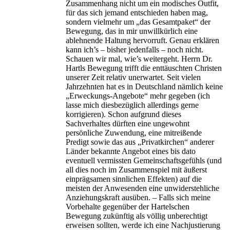
Zusammenhang nicht um ein modisches Outfit,
für das sich jemand entschieden haben mag,
sondern vielmehr um „das Gesamtpaket“ der
Bewegung, das in mir unwillkürlich eine
ablehnende Haltung hervorruft. Genau erklären
kann ich’s – bisher jedenfalls – noch nicht.
Schauen wir mal, wie’s weitergeht. Herrn Dr.
Hartls Bewegung trifft die enttäuschten Christen
unserer Zeit relativ unerwartet. Seit vielen
Jahrzehnten hat es in Deutschland nämlich keine
„Erweckungs-Angebote“ mehr gegeben (ich
lasse mich diesbezüglich allerdings gerne
korrigieren). Schon aufgrund dieses
Sachverhaltes dürften eine ungewohnt
persönliche Zuwendung, eine mitreißende
Predigt sowie das aus „Privatkirchen“ anderer
Länder bekannte Angebot eines bis dato
eventuell vermissten Gemeinschaftsgefühls (und
all dies noch im Zusammenspiel mit äußerst
einprägsamen sinnlichen Effekten) auf die
meisten der Anwesenden eine unwiderstehliche
Anziehungskraft ausüben. – Falls sich meine
Vorbehalte gegenüber der Hartelschen
Bewegung zukünftig als völlig unberechtigt
erweisen sollten, werde ich eine Nachjustierung