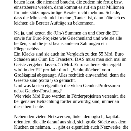
bauen lässt, die niemand braucht, die zudem nie fertig bzw.
einsatzbereit werden, dann kommt es auf ein paar Millionen
für unterstützungswürdige Berater nicht mehr an. Schade,
dass die Ministerin nicht meine „Tante“ ist, dann hätte ich es
leichter. als Berater Aufträge zu bekommen.
Na ja, und gegen die (Un-) Summen an und über die EU
sowie für Euro-Projekte wie Griechenland und wie sie alle
heißen, sind die jetzt beanstandeten Zahlungen ein
Fliegenschiss.
Ein Klacks sind sie auch im Vergleich zu den 55 Mrd. Euro
Schaden aus Cum-Ex-Transfers. DAS muss man sich mal im
Geiste zergehen lassen: 55 Mrd. Euro sauberes Steuergeld
wird in der EU pro Jahr durch „Schlupflöcher“ vom
Großkapital abgesaugt. Alles rechtlich einwandfrei, denn die
Gesetze sind (extra?) so gemacht.
Und was kosten eigentlich die vielen Gender-Professoren
nebst Gender-Forschung?
Wie viele Mrd Euro werden in Förderprojekten versenkt, die
bei genauer Betrachtung förder-unwürdig sind, immer an
dieselben Leute.
Neben den vielen Netzwerken, links ideologisch, kapital-
orientiert, die alle darauf aus sind, sich große Stücke aus dem
Kuchen zu nehmen, … gibt es eigentlich auch Netzwerke, die