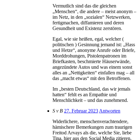
Vermutlich sind das die gleichen
„Menschen“, die andere – meist anonym –
im Netz, in den „sozialen“ Netzwerken,
fertigmachen, diffamieren und deren
Gesundheit und Existenz zerstören.
Egal, wie sie heißen, egal, welcher (
politischen ) Gesinnung jemand ist: „Hass
und Hetze“, anonyme Anrufe oder Briefe,
Morddrohungen, Pistolenpatronen im
Briefkasten, beschmierte Häuserwände,
angezündete Autos und was einem sonst
alles an „Nettigkeiten“ einfallen mag – all
das „macht etwas“ mit den Betroffenen.
Im „besten Deutschland, das wir jemals
hatten“ fehlt es an Empathie und
Menschlichkeit – und das zunehmend.
S v B
27. Februar 2023
Antworten
Widerlichere, menschenverachtendere,
hämischere Bemerkungen zum traurigen
Freitod Arvays als die, welche Sie, liebe
Tina, hier aus den Social Media zitieren,