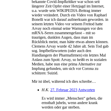
bekannte Covid-Impfkritiker war schon seit
längerer Zeit Opfer einer Hetzjagd im Internet,
u.a. wurde sein WIKIPEDIA-Beitrag immer
wieder verändert. Durch ein Video von Raphael
Bonelli war ich darauf aufmerksam geworden. in
seinem letzten Video vor seinem Freitod hatte
Arvay noch einmal seine Warnungen vor den
mRNA-Seren zusammengefasst – mit so
traurigen, dunklen Augen, dass man im
Rückblick meint, man hätte etwas ahnen können.
Clemens Arvay wurde 42 Jahre alt. Sein Tod gab
sog. Impfbefürwortern (oder auch den
Handlangern der Pharmafirmen) ein letztes Mal
Anlass zum Spott: Arvay, so heißt es in sozialen
Medien, habe nun eine prima Alternative zur
Impfung gefunden, um sich vor Corona zu
schützen: Suizid.
Mir ist übel, während ich dies schreibe…
H.K.
27. Februar 2023
Antworten
Es wird immer „Menschen“ geben, die
ernsthaft jubeln, wenn andere krank
werden oder gar sterben.