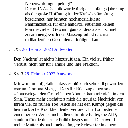
Nebenwirkungen peinigt?
Die mRNA-Technik wurde übrigens anfangs jahrelang
als die große Hoffnung in der Krebsbekämpfung
bezeichnet, nur bringen hochspezialisierte
Pharmazeutika für eine handvoll Patienten keinen
kommerziellen Gewinn, ganz anders als ein schnell
zusammengeworfenes Massenprodukt daß man
milliardenfach Gesunden aufnötigen kann.
.TS.
26. Februar 2023
Antworten
Den Nachruf ist nichts hinzuzufügen. Ein viel zu früher
Verlust, nicht nur für Familie und ihre Fraktion.
S v B
26. Februar 2023
Antworten
Mir war nur aufgefallen, dass es plötzlich sehr still geworden
war um Corinna Miazga. Dass ihr Rückzug einen solch
schwerwiegenden Grund haben könnte, kam mir nicht in den
Sinn. Umso mehr erschüttert mich die traurige Nachricht von
ihrem viel zu frühen Tod. Auch sie hat den Kampf gegen die
heimtückische Krankheit leider verloren. Ihr Tod bedeutet
einen herben Verlust nicht alleine für ihre Partei, die AfD,
sondern für die deutsche Politik insgesamt. – Da sowohl
meine Mutter als auch meine jüngere Schwester in einem