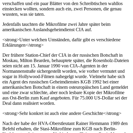
verschaffen und ein paar Blätter von den Schreibtischen wahllos
einstecken wollten, sondern auch ein, zwei Personen, die genau
wussten, was sie taten.
Jedenfalls tauchten die Mikrofilme zwei Jahre später beim
amerikanischen Auslandsgeheimdienst CIA auf.
<strong>Unter welchen Umständen, dafür gibt es verschiedene
Erklärungen</strong>
Der frühere Station-Chief der CIA in der russischen Botschaft in
Moskau, Milton Bearden, behauptete später, die Rosenholz-Dateien
seien nicht am 15. Januar 1990 von CIA-Agenten in der
Normannenstraße sichergestellt worden, wie vorher vermutet und
sogar in Hollywood-Filmen nahegelgt wurde. Vielmehr habe sich
ein Agent des russischen Geheimdienstes KGB 1992 bei einer
amerikanischen Botschaft in einem osteuropäischen Land gemeldet
und eine zwar schlechte, aber noch lesbare Kopie der Mikrofilme
aus Ost-Berlin zum Kauf angeboten. Für 75.000 US-Dollar sei der
Deal dann realisiert worden.
<strong>Sehr konkret ist auch eine andere Geschichte</strong>
Nach der habe der HVA-Oberstleutant Rainer Hemmann 1989 den
Befehl erhalten, die Stasi-Mikrofilme zum KGB nach Berlin-