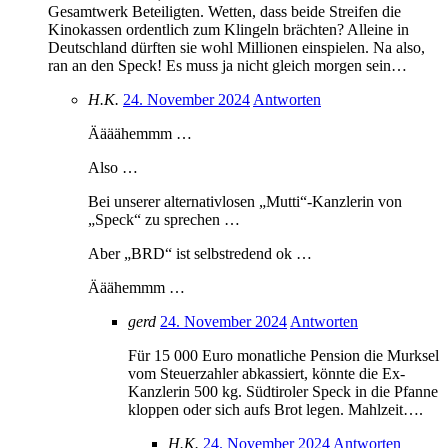
Gesamtwerk Beteiligten. Wetten, dass beide Streifen die
Kinokassen ordentlich zum Klingeln brächten? Alleine in
Deutschland dürften sie wohl Millionen einspielen. Na also,
ran an den Speck! Es muss ja nicht gleich morgen sein…
H.K.
24. November 2024
Antworten
Äääähemmm …
Also …
Bei unserer alternativlosen „Mutti“-Kanzlerin von
„Speck“ zu sprechen …
Aber „BRD“ ist selbstredend ok …
Ääähemmm …
gerd
24. November 2024
Antworten
Für 15 000 Euro monatliche Pension die Murksel
vom Steuerzahler abkassiert, könnte die Ex-
Kanzlerin 500 kg. Südtiroler Speck in die Pfanne
kloppen oder sich aufs Brot legen. Mahlzeit….
H.K.
24. November 2024
Antworten