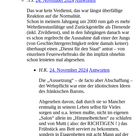
.TS.
24. November 2024
Antworten
Das war kein Verdienst, das war längst überfällige
Reaktion auf die Normalität.
Schon in meinem Jahrgang um 2000 rum gab es mehr
Wehrdienstunfähige und Zurückgestellte als Dienende
(inkl. Zivildienst), und in den Jahrgängen danach war
es schon regelrecht die Ausnahme daß einer der Jungs
(von Geschlechtergerechtigkeit redete damals keiner)
überhaupt einen „Dienst für den Staat“ antrat – von
einzelnen Feuerwehrfreaks die ihn implizit ohnehin
schon leisteten mal abgesehen.
H.K.
24. November 2024
Antworten
Die „Aussetzung“ – de facto aber Abschaffung –
der Wehrpflicht war eine der idiotischsten Ideen
des fränkischen Barons.
Abgesehen davon, daß durch sie so Mancher
erstmalig in seinem Leben selbst für Vieles
sorgen und u.a. lernen mußte, nicht im eigenen
„Salon“ allein im „Himmelbettchen“ zu schlafen
und von Mutti ( also: der RICHTIGEN ! ) das
Frühstück ans Bett serviert zu bekommen,
sondern in Etagenbetten mit acht Mann auf der