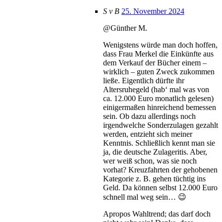
S v B
25. November 2024
@Günther M.
Wenigstens würde man doch hoffen,
dass Frau Merkel die Einkünfte aus
dem Verkauf der Bücher einem –
wirklich – guten Zweck zukommen
ließe. Eigentlich dürfte ihr
Altersruhegeld (hab‘ mal was von
ca. 12.000 Euro monatlich gelesen)
einigermaßen hinreichend bemessen
sein. Ob dazu allerdings noch
irgendwelche Sonderzulagen gezahlt
werden, entzieht sich meiner
Kenntnis. Schließlich kennt man sie
ja, die deutsche Zulageritis. Aber,
wer weiß schon, was sie noch
vorhat? Kreuzfahrten der gehobenen
Kategorie z. B. gehen tüchtig ins
Geld. Da können selbst 12.000 Euro
schnell mal weg sein… 😉
Apropos Wahltrend; das darf doch