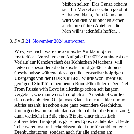
bleiben sollten. Das Ganze scheint
sich für Merkel also schon gelohnt
zu haben. Na ja, Frau Baumann
wird von den Milliönchen sicher
auch ihren fairen Anteil erhalten.
Man will“s jedenfalls hoffen…
S v B
24. November 2024
Antworten
Wow, vielleicht wäre die akribische Aufklärung der
mysteriösen Vorgänge eine Aufgabe für 007? Zumindest der
Vorlauf zur Kanzlerschaft des Kohlschen Mädchens, will
heißen insbesondere die hektischen und großteils dubiosen
Geschehnisse während des eigentlich erwartbar holprigen
Übergangs von der DDR zur BRD würde wohl mehr als
genügend Stoff für einen neuen Bond-Film liefern. Der Titel
From Russia with Love ist allerdings schon seit langem
vergeben, wie man weiß. Lediglich als Arbeitstitel würde er
sich noch anbieten. Oh ja, was Klaus Kelle uns hier nur im
Abriss erzählt, ist schon eine ganz besondere Geschichte. –
Und irgendwann könnte dann auch mal über die Fortsetzung,
dann vielleicht im Stile eines Biopic, einer cineastisch
aufbereiteten Biographie, gar eines Epos, nachdenken. Beide
Teile wären wahre Leckerbissen nicht nur für ambitionierte
Drehbuchautoren, sondern auch für alle anderen am