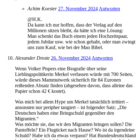
Achim Koester
27. November 2024
Antworten
@H.K.
Da kann ich nur hoffen, dass der Verlag auf den
Millionen sitzen bleibt, da hätte ich eine Lösung:
Man schenkt das Buch einem jeden Hochzeitspaar,
jedem Jubilar usw. wie schon gehabt, oder man zwingt
uns zum Kauf, wie bei der Mao Bibel.
Alexander Droste
26. November 2024
Antworten
Wenn Volker Pispers eine Biografie über seine
Lieblingspolitikerin Merkel verfassen würde mit 700 Seiten,
würde dieses Mammutwerk sicherlich für 84 Euronen
reißenden Absatz finden (abgesehen davon, dass alleine das
Papier schon 42 € kostet).
Was mich bei allem Hype um Merkel tatsächlich irritiert –
ansonsten nur peripher tangiert – ist folgender Satz: „Die
Deutschen haben eine Bringschuld gegenüber den
Migranten.“
Was möchte sie, das wir den Migranten bringen sollen? Die
Pantoffeln? Ein Flugticket nach Hause? Wo ist da irgendeine
Schuld? Habe ich da etwas verpasst? Hat Bundesdeutschland