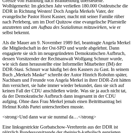
Grenze von Hamburg nach Brandenburg übersiedelte.
Wolhlgemerkt: Im gleichen Jahr verließen 180.000 Ostdeutsche die
DDR in Richtung Westen! Doch Angela Merkels Vater, der
evangelische Pastor Horst Kasner, macht mit seiner Familie rüber
nach Perleberg, um im Dorf Quitzow eine evangelische Pfarrstelle
anzutreten und
am Aufbau des Sozialismus mitzuwirken
, wie er
selbst bekennt.
Als die Mauer am 9. November 1989 fiel, beantragte Angela Merkel
die Mitgliedschaft in der Ost-SPD und wurde abgelehnt. Dann
engagierte sie sich im neugegründeten Demokratischen Aufbruch,
dessen Vorsitzender der Rechtsanwalt Wolfgang Schnurr wurde,
wie sich dann herausstellte eine Informeller Mitarbeiter (IM) der
DDR-Stasi. Schnurr war häufig bei den Kasners zu Gast. In seinem
Buch „Merkels Maske“ schreibt der Autor Hinrich Robohm später,
Nachbarn und Freunde von Angela Merkel in ihrer DDR-Zeit hätten
ihm versichert, sie habe immer wieder bekundet, dass sie sich auf
keinen Fall der CDU anschließen würde. Was sie ja auch nicht tat,
da der Demokratische Aufbruch dann insgesamt in der CDU
aufging. Ohne dass Frau Merkel jemals einen Beitrittsantrag bei
Helmut Kohls Partei unterschreiben musste.
<strong>Und dann war sie nunmal da…</strong>
Eine linksgestrickte Gorbatschow-Verehrerin aus der DDR ist
plötzlich Bundesvorsitzende der rheinisch-katholisch geprägten