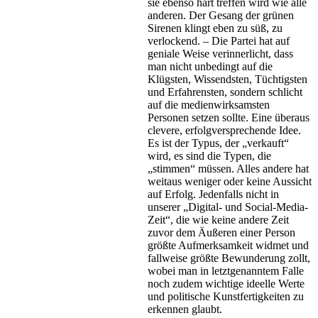
sie ebenso hart treffen wird wie alle
anderen. Der Gesang der grünen
Sirenen klingt eben zu süß, zu
verlockend. – Die Partei hat auf
geniale Weise verinnerlicht, dass
man nicht unbedingt auf die
Klügsten, Wissendsten, Tüchtigsten
und Erfahrensten, sondern schlicht
auf die medienwirksamsten
Personen setzen sollte. Eine überaus
clevere, erfolgversprechende Idee.
Es ist der Typus, der „verkauft“
wird, es sind die Typen, die
„stimmen“ müssen. Alles andere hat
weitaus weniger oder keine Aussicht
auf Erfolg. Jedenfalls nicht in
unserer „Digital- und Social-Media-
Zeit“, die wie keine andere Zeit
zuvor dem Äußeren einer Person
größte Aufmerksamkeit widmet und
fallweise größte Bewunderung zollt,
wobei man in letztgenanntem Falle
noch zudem wichtige ideelle Werte
und politische Kunstfertigkeiten zu
erkennen glaubt.