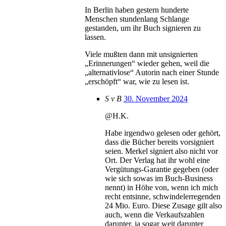
In Berlin haben gestern hunderte
Menschen stundenlang Schlange
gestanden, um ihr Buch signieren zu
lassen.
Viele mußten dann mit unsignierten
„Erinnerungen“ wieder gehen, weil die
„alternativlose“ Autorin nach einer Stunde
„erschöpft“ war, wie zu lesen ist.
S v B
30. November 2024
@H.K.
Habe irgendwo gelesen oder gehört,
dass die Bücher bereits vorsigniert
seien. Merkel signiert also nicht vor
Ort. Der Verlag hat ihr wohl eine
Vergütungs-Garantie gegeben (oder
wie sich sowas im Buch-Business
nennt) in Höhe von, wenn ich mich
recht entsinne, schwindelerregenden
24 Mio. Euro. Diese Zusage gilt also
auch, wenn die Verkaufszahlen
darunter, ja sogar weit darunter