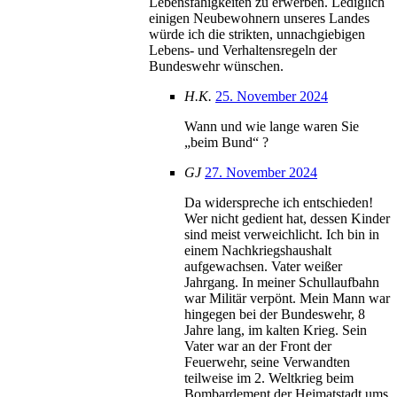
Lebensfähigkeiten zu erwerben. Lediglich
einigen Neubewohnern unseres Landes
würde ich die strikten, unnachgiebigen
Lebens- und Verhaltensregeln der
Bundeswehr wünschen.
H.K.
25. November 2024
Wann und wie lange waren Sie
„beim Bund“ ?
GJ
27. November 2024
Da widerspreche ich entschieden!
Wer nicht gedient hat, dessen Kinder
sind meist verweichlicht. Ich bin in
einem Nachkriegshaushalt
aufgewachsen. Vater weißer
Jahrgang. In meiner Schullaufbahn
war Militär verpönt. Mein Mann war
hingegen bei der Bundeswehr, 8
Jahre lang, im kalten Krieg. Sein
Vater war an der Front der
Feuerwehr, seine Verwandten
teilweise im 2. Weltkrieg beim
Bombardement der Heimatstadt ums