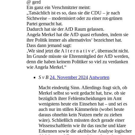
@ gerd
Ein ganz ein Verschmitzter meint:
„Tatsächlich ist es so, dass sie die CDU – je nach
Sichtweise – modernisiert oder zu einer rot-grünen
Partei gemacht hat.
Dadurch hat sie der AfD Raum gelassen.
Angela Merkel hat die AfD quasi erfunden, indem sie
ihre Politik immer als alternativlos‘ bezeichnet hat.
Dass dann jemand sagt:
‚Wir sind jetzt die A l t e r n a t i v e‘, überrascht nicht.
Im Grunde müsste sie Ehrenmitglied der AfD werden,
denn die haben keinem Politiker so viel zu verdanken
wie Angela Merkel.“
S v B
24. November 2024
Antworten
Macht eindeutig Sinn. Allerdings fragt sich, ob
Merkel selbst so weit gedacht hat, bzw. ob sie
bezüglich ihrer Fehlentscheidungen im Amt
wenigstens heute ein Einsehen hat – und sei es
auch nur im stillen Kämmerlein (wobei heute
daraus ohnehin kein Nutzen mehr zu ziehen
wäre). Schließlich müssten doch gerade einer
Wissenschaftlerin wie ihr das rasche und klare
Erkennen sowie die akribische Analyse logischer