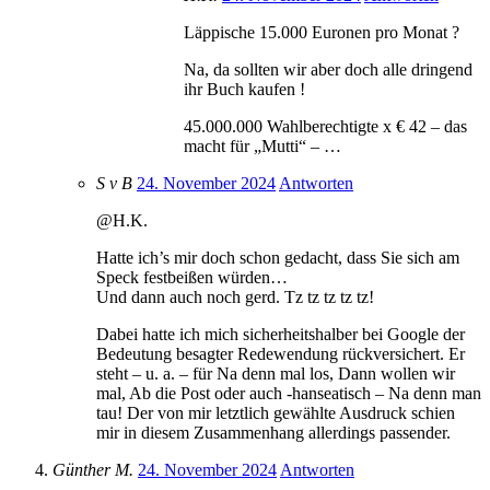
Läppische 15.000 Euronen pro Monat ?
Na, da sollten wir aber doch alle dringend
ihr Buch kaufen !
45.000.000 Wahlberechtigte x € 42 – das
macht für „Mutti“ – …
S v B
24. November 2024
Antworten
@H.K.
Hatte ich’s mir doch schon gedacht, dass Sie sich am
Speck festbeißen würden…
Und dann auch noch gerd. Tz tz tz tz tz!
Dabei hatte ich mich sicherheitshalber bei Google der
Bedeutung besagter Redewendung rückversichert. Er
steht – u. a. – für Na denn mal los, Dann wollen wir
mal, Ab die Post oder auch -hanseatisch – Na denn man
tau! Der von mir letztlich gewählte Ausdruck schien
mir in diesem Zusammenhang allerdings passender.
Günther M.
24. November 2024
Antworten