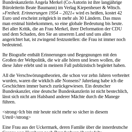
Bundeskanzlerin Angela Merkel (Co-Autorin ist ihre langjährige
Büroleiterin Beate Baumann) im Verlag Kiepenheuer & Witsch.
»Freiheit. Erinnerungen 1954 – 2021«
wird es heißen, kostet 42
Euro und erscheint zeitgleich in mehr als 30 Ländern. Das muss
man erstmal hinbekommen, so eine globale Bedeutung bis heute.
Bei aller Kritik, die an Frau Merkel, ihrer Deformation der CDU
und dem Schaden, den Sie an unserem Land und uns allen
angerichtet hat, ist zwingend festzustellen: die Frau ist immer noch
bedeutend.
Ihr Biografie enthält Erinnerungen und Begegnungen mit den
Großen der Weltpolitik, die wir alle hören und lesen wollen, die
diese Jahre erlebt und in meinem Fall publizistisch begleitet haben.
All die Verschwörungstheorien, die schon vor zehn Jahren verbreitet
wurden, waren die wirklich alle Nonsens? Jahrelang habe ich die
Geschichten immer barsch zurückgewiesen. Ein deutscher
Bundeskanzler, eine deutsche Bundeskanzlerin ist nicht bestechlich,
lässt sich nicht am Halsband anderer Mächte durch die Manege
führen.
<strong>Ich bin mir heute nicht mehr so sicher in diesem
Urteil</strong>
Eine Frau aus der Uckermark, deren Familie über die innerdeutsche