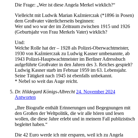
Die Frage: „Wer ist diese Angela Merkel wirklich?“
Vielleicht mit Ludwik Marian Kaźmierczak (*1896 in Posen)
dem Großvater väterlicherseits beginnen:
Wer und wo war der im Zeitraum zwischen 1915 und 1926
(Geburtsjahr von Frau Merkels Vater) wirklich?
Und:
Welche Rolle hat der – 1928 als Polizei-Oberwachtmeister,
1930 von Kaźmierczak zu Ludwig Kasner umbenannte, ab
1943 Polizei-Hauptwachtmeister im Berliner Adressbuch
aufgeführte Großvater in den Jahren des 3. Reiches gespielt?
Ludwig Kasner starb im Februar 1959 im 63. Lebensjahr.
Seine Tätigkeit nach 1945 ist ebenfalls unbekannt.
* Nebel so weit das Auge reicht.
Dr. Hildegard Königs-Albrecht
24. November 2024
Antworten
„Ihre Biografie enthält Erinnerungen und Begegnungen mit
den Großen der Weltpolitik, die wir alle hören und lesen
wollen, die diese Jahre erlebt und in meinem Fall publizistisch
begleitet haben.“
Die 42 Euro werde ich mir ersparen, weil ich zu Angela