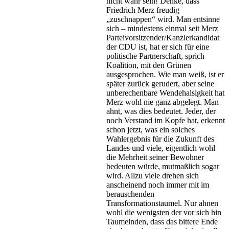
nicht wahr sein! Denke, dass
Friedrich Merz freudig
„zuschnappen“ wird. Man entsinne
sich – mindestens einmal seit Merz
Parteivorsitzender/Kanzlerkandidat
der CDU ist, hat er sich für eine
politische Partnerschaft, sprich
Koalition, mit den Grünen
ausgesprochen. Wie man weiß, ist er
später zurück gerudert, aber seine
unberechenbare Wendehalsigkeit hat
Merz wohl nie ganz abgelegt. Man
ahnt, was dies bedeutet. Jeder, der
noch Verstand im Kopfe hat, erkennt
schon jetzt, was ein solches
Wahlergebnis für die Zukunft des
Landes und viele, eigentlich wohl
die Mehrheit seiner Bewohner
bedeuten würde, mutmaßlich sogar
wird. Allzu viele drehen sich
anscheinend noch immer mit im
berauschenden
Transformationstaumel. Nur ahnen
wohl die wenigsten der vor sich hin
Taumelnden, dass das bittere Ende