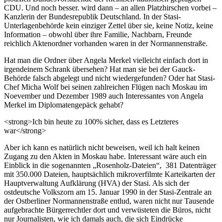
CDU. Und noch besser. wird dann – an allen Platzhirschen vorbei –
Kanzlerin der Bundesrepublik Deutschland. In der Stasi-
Unterlagenbehörde kein einziger Zettel über sie, keine Notiz, keine
Information – obwohl über ihre Familie, Nachbarn, Freunde
reichlich Aktenordner vorhanden waren in der Normannenstraße.
Hat man die Ordner über Angela Merkel vielleicht einfach dort in
irgendeinem Schrank übersehen? Hat man sie bei der Gauck-
Behörde falsch abgelegt und nicht wiedergefunden? Oder hat Stasi-
Chef Micha Wolf bei seinen zahlreichen Flügen nach Moskau im
Noevember und Dezember 1989 auch Interessantes von Angela
Merkel im Diplomatengepäck gehabt?
<strong>Ich bin heute zu 100% sicher, dass es Letzteres
war</strong>
Aber ich kann es natürlich nicht beweisen, weil ich halt keinen
Zugang zu den Akten in Moskau habe. Interessant wäre auch ein
Einblick in die sogenannten „Rosenholz-Dateien“, 381 Datenträger
mit 350.000 Dateien, hauptsächlich mikroverfilmte Karteikarten der
Hauptverwaltung Aufklärung (HVA) der Stasi. Als sich der
ostdeutsche Volkszorn am 15. Januar 1990 in der Stasi-Zentrale an
der Ostberliner Normannenstraße entlud, waren nicht nur Tausende
aufgebrachte Bürgerrechtler dort und verwüsteten die Büros, nicht
nur Journalisten, wie ich damals auch, die sich Eindrücke