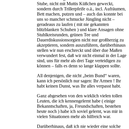
Stube, nicht mit Muttis Küßchen geweckt,
sondern durch Trillerpfeife o.ä., incl. Aufräumen,
Bett machen, putzen und – auch das konnte bei
uns so mancher schmucke Jüngling nicht –
geradeaus zu laufen ( mit nie gekannten
blitzblanken Schuhen ) und klare Ansagen ohne
Stuhlkreisrunden, grünen Tee und
Dauerdiskussionsorgien nicht nur großherzig zu
akzeptieren, sondern auszuführen, darüberhinaus
stellen wir nun erschreckt und über due Maßen
verwundert fest, daß wir nicht einmal in der Lage
sind, uns für mehr als drei Tage verteidigen zu
können – falls es denn so lange klappen sollte.
All denjenigen, die nicht „beim Bund“ waren,
kann ich persönlich nur sagen: Ihr Armen ! Ihr
habt keinen Dunst, was Ihr alles verpasst habt.
Ganz abgesehen von den wirklich vielen tollen
Leuten, die ich kennengelernt habe ( einige
Bekanntschaften, ja, Freundschaften, bestehen
heute noch ) habe ich soviel gelernt, was mir in
vielen Situationen mehr als hilfreich war.
Darüberhinaus, daß ich nie wieder eine solche