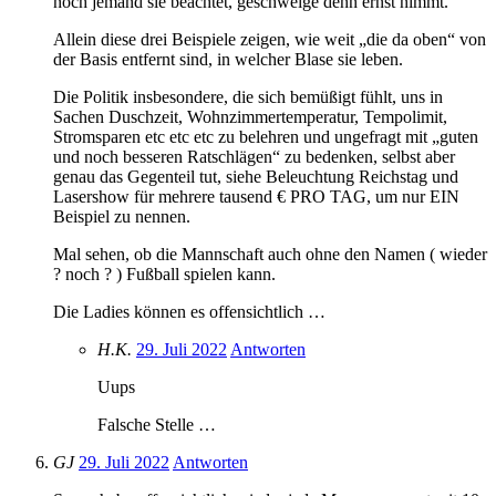
noch jemand sie beachtet, geschweige denn ernst nimmt.
Allein diese drei Beispiele zeigen, wie weit „die da oben“ von
der Basis entfernt sind, in welcher Blase sie leben.
Die Politik insbesondere, die sich bemüßigt fühlt, uns in
Sachen Duschzeit, Wohnzimmertemperatur, Tempolimit,
Stromsparen etc etc etc zu belehren und ungefragt mit „guten
und noch besseren Ratschlägen“ zu bedenken, selbst aber
genau das Gegenteil tut, siehe Beleuchtung Reichstag und
Lasershow für mehrere tausend € PRO TAG, um nur EIN
Beispiel zu nennen.
Mal sehen, ob die Mannschaft auch ohne den Namen ( wieder
? noch ? ) Fußball spielen kann.
Die Ladies können es offensichtlich …
H.K.
29. Juli 2022
Antworten
Uups
Falsche Stelle …
GJ
29. Juli 2022
Antworten