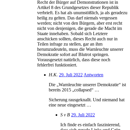
Recht der Bürger auf Demonstrationen ist in
Artikel 8 des Grundgesetzes dieser Republik
verbrieft. Es hat als unumstößlich, ja als geradezu
heilig zu gelten. Das darf niemals vergessen
werden; nicht von den Bürgern, aber erst recht
nicht von denjenigen, die gerade die Macht im
Staate innehaben. Sobald sich Letztere
anschicken sollten, dieses Recht auch nur in
Teilen infrage zu stellen, gar an ihm
herumzudeuteln, muss die Warnleuchte unserer
Demokratie sofort auf Blutrot springen.
Vorausgesetzt natürlich, dass diese noch
fehlerfrei funktioniert.
H.K.
29. Juli 2022
Antworten
Die „Warnleuchte unserer Demokratie“ ist
bereits 2015 „collapsed“ …
Sicherung rausgeknallt. Und niemand hat
eine neue eingesetzt …
S v B
29. Juli 2022
Ich finde es einfach faszinierend,
dass sich gerade Links und Grün