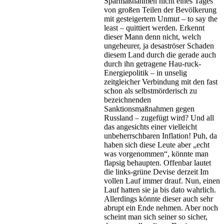
Sparmaßnahmen nicht eines Tages
von großen Teilen der Bevölkerung
mit gesteigertem Unmut – to say the
least – quittiert werden. Erkennt
dieser Mann denn nicht, welch
ungeheurer, ja desaströser Schaden
diesem Land durch die gerade auch
durch ihn getragene Hau-ruck-
Energiepolitik – in unselig
zeitgleicher Verbindung mit den fast
schon als selbstmörderisch zu
bezeichnenden
Sanktionsmaßnahmen gegen
Russland – zugefügt wird? Und all
das angesichts einer vielleicht
unbeherrschbaren Inflation! Puh, da
haben sich diese Leute aber „echt
was vorgenommen“, könnte man
flapsig behaupten. Offenbar lautet
die links-grüne Devise derzeit Im
vollen Lauf immer drauf. Nun, einen
Lauf hatten sie ja bis dato wahrlich.
Allerdings könnte dieser auch sehr
abrupt ein Ende nehmen. Aber noch
scheint man sich seiner so sicher,