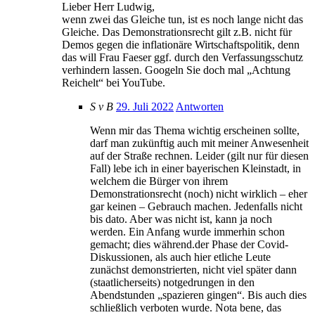
Lieber Herr Ludwig,
wenn zwei das Gleiche tun, ist es noch lange nicht das
Gleiche. Das Demonstrationsrecht gilt z.B. nicht für
Demos gegen die inflationäre Wirtschaftspolitik, denn
das will Frau Faeser ggf. durch den Verfassungsschutz
verhindern lassen. Googeln Sie doch mal „Achtung
Reichelt“ bei YouTube.
S v B
29. Juli 2022
Antworten
Wenn mir das Thema wichtig erscheinen sollte,
darf man zukünftig auch mit meiner Anwesenheit
auf der Straße rechnen. Leider (gilt nur für diesen
Fall) lebe ich in einer bayerischen Kleinstadt, in
welchem die Bürger von ihrem
Demonstrationsrecht (noch) nicht wirklich – eher
gar keinen – Gebrauch machen. Jedenfalls nicht
bis dato. Aber was nicht ist, kann ja noch
werden. Ein Anfang wurde immerhin schon
gemacht; dies während.der Phase der Covid-
Diskussionen, als auch hier etliche Leute
zunächst demonstrierten, nicht viel später dann
(staatlicherseits) notgedrungen in den
Abendstunden „spazieren gingen“. Bis auch dies
schließlich verboten wurde. Nota bene, das