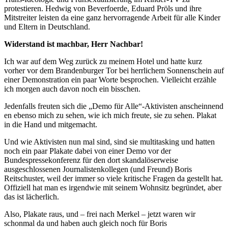
protestieren. Hedwig von Beverfoerde, Eduard Pröls und ihre
Mitstreiter leisten da eine ganz hervorragende Arbeit für alle Kinder
und Eltern in Deutschland.
Widerstand ist machbar, Herr Nachbar!
Ich war auf dem Weg zurück zu meinem Hotel und hatte kurz
vorher vor dem Brandenburger Tor bei herrlichem Sonnenschein auf
einer Demonstration ein paar Worte besprochen. Vielleicht erzähle
ich morgen auch davon noch ein bisschen.
Jedenfalls freuten sich die „Demo für Alle“-Aktivisten anscheinnend
en ebenso mich zu sehen, wie ich mich freute, sie zu sehen. Plakat
in die Hand und mitgemacht.
Und wie Aktivisten nun mal sind, sind sie multitasking und hatten
noch ein paar Plakate dabei von einer Demo vor der
Bundespressekonferenz für den dort skandalöserweise
ausgeschlossenen Journalistenkollegen (und Freund) Boris
Reitschuster, weil der immer so viele kritische Fragen da gestellt hat.
Offiziell hat man es irgendwie mit seinem Wohnsitz begründet, aber
das ist lächerlich.
Also, Plakate raus, und – frei nach Merkel – jetzt waren wir
schonmal da und haben auch gleich noch für Boris