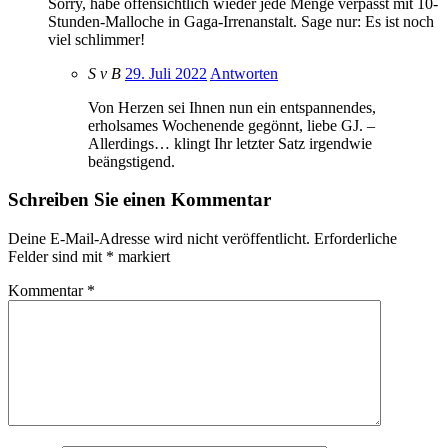
Sorry, habe offensichtlich wieder jede Menge verpasst mit 10-
Stunden-Malloche in Gaga-Irrenanstalt. Sage nur: Es ist noch
viel schlimmer!
S v B
29. Juli 2022
Antworten
Von Herzen sei Ihnen nun ein entspannendes,
erholsames Wochenende gegönnt, liebe GJ. –
Allerdings… klingt Ihr letzter Satz irgendwie
beängstigend.
Schreiben Sie einen Kommentar
Deine E-Mail-Adresse wird nicht veröffentlicht.
Erforderliche
Felder sind mit
*
markiert
Kommentar
*