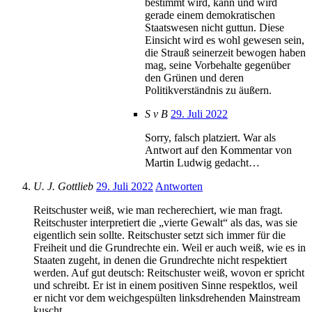
bestimmt wird, kann und wird
gerade einem demokratischen
Staatswesen nicht guttun. Diese
Einsicht wird es wohl gewesen sein,
die Strauß seinerzeit bewogen haben
mag, seine Vorbehalte gegenüber
den Grünen und deren
Politikverständnis zu äußern.
S v B
29. Juli 2022
Sorry, falsch platziert. War als
Antwort auf den Kommentar von
Martin Ludwig gedacht…
U. J. Gottlieb
29. Juli 2022
Antworten
Reitschuster weiß, wie man recherechiert, wie man fragt.
Reitschuster interpretiert die „vierte Gewalt“ als das, was sie
eigentlich sein sollte. Reitschuster setzt sich immer für die
Freiheit und die Grundrechte ein. Weil er auch weiß, wie es in
Staaten zugeht, in denen die Grundrechte nicht respektiert
werden. Auf gut deutsch: Reitschuster weiß, wovon er spricht
und schreibt. Er ist in einem positiven Sinne respektlos, weil
er nicht vor dem weichgespülten linksdrehenden Mainstream
kuscht.