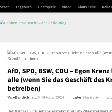
Start
Tagebuch
Gastspiele
Video
Klaus Kelle
Kelle
AfD, SPD, BSW, CDU – Egon Krenz l
alle (wenn Sie das Geschäft des K
betreiben)
Veröffentlicht am
6. Oktober 2024
/
unter
Startseite
/
mi
Der frühere SED-Generalsekretär und DDR-Staatsratsvorsit