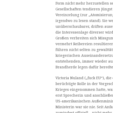
Form nicht mehr herzustellen s
Gesellschaften tendieren jüngst
Vereinzelung (zur „Atomisierung
irgendwo zu lesen stand). Sie w
unüberschaubarer, driften ause
die Interessenlage diverser wir
Großen verbreiten sich Missgun
vermehrt Reibereien resultiere
führen nicht selten zu gewalttä
kriegerischen Auseinandersetzun
entstehenden, immer wieder au
Brandherde legen dafür beredte
Victoria Nuland („fuck EU“), die
berüchtigte Rolle in der Vorges
Krieges eingenommen hatte, war
erst Sprecherin und anschließe
US-amerikanischen Außenminist
Ministerin war sie nie. Seit Anfa
zumindest offiziell – nicht mehr 