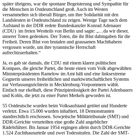
später übrigens, war die spontane Begeisterung und Sympathie für
die Menschen in Ostdeutschland groß. Auch im Westen
versammelten sich überall Bürger, um ihre Solidarität mit den
Landsleuten in Ostdeutschland zu zeigen. Wenige Tage nach dem
Aufstand in der DDR redete Bundeskanzler Konrad Adenauer
(CDU) im freien Westteils von Berlin und sagte: „…da wir dieser,
unserer Toten gedenken. Der Toten, die ihr Blut dahingaben für die
Freiheit. Deren Blut von brutalen und grausamen Machthabern
vergossen wurde, um ihre tyrannische Herrschaft
aufrechtzuerhalten.“
Ja, es gab sie damals, die CDU mit einem klaren politischen
Kompass, die gleiche Partei, die heute einen vom Volk abgewählten
Ministerpräsidenten Ramelow im Amt hält und eine linksextreme
Gegnerin unseres freiheitlichen und marktwirtschaftlichen Systems
zur Verfassungsrichterin in Mecklenburg-Vorpommern wählt.
Einfach nur ekelhaft, diese Prinzipienlosigkeit der Partei Adenbauers
und Kohls, die jetzt zu einer Partei Merkels geworden ist.
55 Ostdeutsche wurden beim Volksaufstand getötet und Hunderte
verletzt. Etwa 15.000 wurden inhaftiert, 18 Demonstranten
standrechtlich erschossen. Sowjetische Militärtribunale (SMT) und
DDR-Gerichte verurteilten eine große Zahl angeblicher
Rädelsführer. Bis Januar 1954 ergingen allein durch DDR-Gerichte
1.524 Zuchthausurteile und zwei Todesstrafen. Die Zahl der SMT-