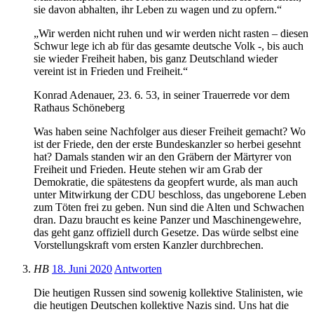
sie davon abhalten, ihr Leben zu wagen und zu opfern.“
„Wir werden nicht ruhen und wir werden nicht rasten – diesen
Schwur lege ich ab für das gesamte deutsche Volk -, bis auch
sie wieder Freiheit haben, bis ganz Deutschland wieder
vereint ist in Frieden und Freiheit.“
Konrad Adenauer, 23. 6. 53, in seiner Trauerrede vor dem
Rathaus Schöneberg
Was haben seine Nachfolger aus dieser Freiheit gemacht? Wo
ist der Friede, den der erste Bundeskanzler so herbei gesehnt
hat? Damals standen wir an den Gräbern der Märtyrer von
Freiheit und Frieden. Heute stehen wir am Grab der
Demokratie, die spätestens da geopfert wurde, als man auch
unter Mitwirkung der CDU beschloss, das ungeborene Leben
zum Töten frei zu geben. Nun sind die Alten und Schwachen
dran. Dazu braucht es keine Panzer und Maschinengewehre,
das geht ganz offiziell durch Gesetze. Das würde selbst eine
Vorstellungskraft vom ersten Kanzler durchbrechen.
HB
18. Juni 2020
Antworten
Die heutigen Russen sind sowenig kollektive Stalinisten, wie
die heutigen Deutschen kollektive Nazis sind. Uns hat die