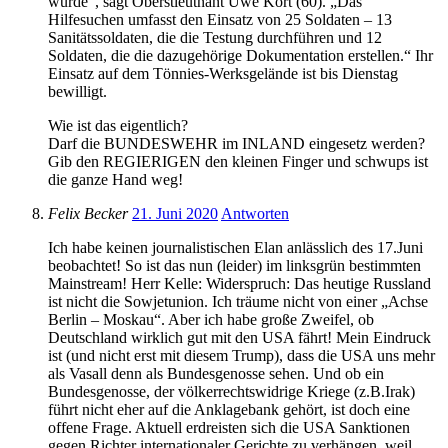
wurde“, sagt Oberstleutnant Uwe Kort (60). „Das
Hilfesuchen umfasst den Einsatz von 25 Soldaten – 13
Sanitätssoldaten, die die Testung durchführen und 12
Soldaten, die die dazugehörige Dokumentation erstellen.“ Ihr
Einsatz auf dem Tönnies-Werksgelände ist bis Dienstag
bewilligt.
Wie ist das eigentlich?
Darf die BUNDESWEHR im INLAND eingesetz werden?
Gib den REGIERIGEN den kleinen Finger und schwups ist
die ganze Hand weg!
Felix Becker
21. Juni 2020
Antworten
Ich habe keinen journalistischen Elan anlässlich des 17.Juni
beobachtet! So ist das nun (leider) im linksgrün bestimmten
Mainstream! Herr Kelle: Widerspruch: Das heutige Russland
ist nicht die Sowjetunion. Ich träume nicht von einer „Achse
Berlin – Moskau“. Aber ich habe große Zweifel, ob
Deutschland wirklich gut mit den USA fährt! Mein Eindruck
ist (und nicht erst mit diesem Trump), dass die USA uns mehr
als Vasall denn als Bundesgenosse sehen. Und ob ein
Bundesgenosse, der völkerrechtswidrige Kriege (z.B.Irak)
führt nicht eher auf die Anklagebank gehört, ist doch eine
offene Frage. Aktuell erdreisten sich die USA Sanktionen
gegen Richter internationaler Gerichte zu verhängen, weil