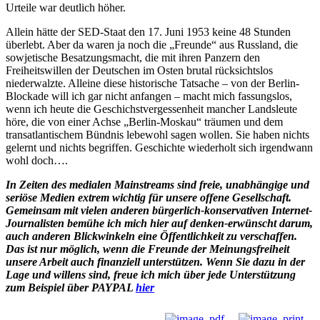
Urteile war deutlich höher.
Allein hätte der SED-Staat den 17. Juni 1953 keine 48 Stunden
überlebt. Aber da waren ja noch die „Freunde“ aus Russland, die
sowjetische Besatzungsmacht, die mit ihren Panzern den
Freiheitswillen der Deutschen im Osten brutal rücksichtslos
niederwalzte. Alleine diese historische Tatsache – von der Berlin-
Blockade will ich gar nicht anfangen – macht mich fassungslos,
wenn ich heute die Geschichstvergessenheit mancher Landsleute
höre, die von einer Achse „Berlin-Moskau“ träumen und dem
transatlantischem Bündnis lebewohl sagen wollen. Sie haben nichts
gelernt und nichts begriffen. Geschichte wiederholt sich irgendwann
wohl doch….
In Zeiten des medialen Mainstreams sind freie, unabhängige und
seriöse Medien extrem wichtig für unsere offene Gesellschaft.
Gemeinsam mit vielen anderen bürgerlich-konservativen Internet-
Journalisten bemühe ich mich hier auf denken-erwünscht darum,
auch anderen Blickwinkeln eine Öffentlichkeit zu verschaffen.
Das ist nur möglich, wenn die Freunde der Meinungsfreiheit
unsere Arbeit auch finanziell unterstützen. Wenn Sie dazu in der
Lage und willens sind, freue ich mich über jede Unterstützung
zum Beispiel über PAYPAL
hier