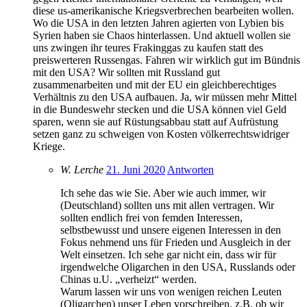
diese us-amerikanische Kriegsverbrechen bearbeiten wollen.
Wo die USA in den letzten Jahren agierten von Lybien bis
Syrien haben sie Chaos hinterlassen. Und aktuell wollen sie
uns zwingen ihr teures Frakinggas zu kaufen statt des
preiswerteren Russengas. Fahren wir wirklich gut im Bündnis
mit den USA? Wir sollten mit Russland gut
zusammenarbeiten und mit der EU ein gleichberechtiges
Verhältnis zu den USA aufbauen. Ja, wir müssen mehr Mittel
in die Bundeswehr stecken und die USA können viel Geld
sparen, wenn sie auf Rüstungsabbau statt auf Aufrüstung
setzen ganz zu schweigen von Kosten völkerrechtswidriger
Kriege.
W. Lerche
21. Juni 2020
Antworten
Ich sehe das wie Sie. Aber wie auch immer, wir
(Deutschland) sollten uns mit allen vertragen. Wir
sollten endlich frei von femden Interessen,
selbstbewusst und unsere eigenen Interessen in den
Fokus nehmend uns für Frieden und Ausgleich in der
Welt einsetzen. Ich sehe gar nicht ein, dass wir für
irgendwelche Oligarchen in den USA, Russlands oder
Chinas u.U. „verheizt“ werden.
Warum lassen wir uns von wenigen reichen Leuten
(Oligarchen) unser Leben vorschreiben, z.B. ob wir