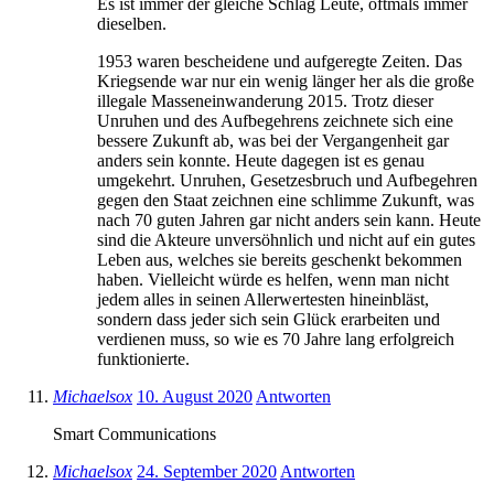
Es ist immer der gleiche Schlag Leute, oftmals immer
dieselben.
1953 waren bescheidene und aufgeregte Zeiten. Das
Kriegsende war nur ein wenig länger her als die große
illegale Masseneinwanderung 2015. Trotz dieser
Unruhen und des Aufbegehrens zeichnete sich eine
bessere Zukunft ab, was bei der Vergangenheit gar
anders sein konnte. Heute dagegen ist es genau
umgekehrt. Unruhen, Gesetzesbruch und Aufbegehren
gegen den Staat zeichnen eine schlimme Zukunft, was
nach 70 guten Jahren gar nicht anders sein kann. Heute
sind die Akteure unversöhnlich und nicht auf ein gutes
Leben aus, welches sie bereits geschenkt bekommen
haben. Vielleicht würde es helfen, wenn man nicht
jedem alles in seinen Allerwertesten hineinbläst,
sondern dass jeder sich sein Glück erarbeiten und
verdienen muss, so wie es 70 Jahre lang erfolgreich
funktionierte.
Michaelsox
10. August 2020
Antworten
Smart Communications
Michaelsox
24. September 2020
Antworten