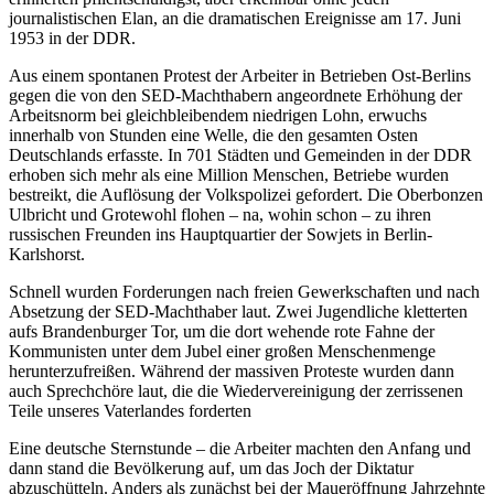
journalistischen Elan, an die dramatischen Ereignisse am 17. Juni
1953 in der DDR.
Aus einem spontanen Protest der Arbeiter in Betrieben Ost-Berlins
gegen die von den SED-Machthabern angeordnete Erhöhung der
Arbeitsnorm bei gleichbleibendem niedrigen Lohn, erwuchs
innerhalb von Stunden eine Welle, die den gesamten Osten
Deutschlands erfasste. In 701 Städten und Gemeinden in der DDR
erhoben sich mehr als eine Million Menschen, Betriebe wurden
bestreikt, die Auflösung der Volkspolizei gefordert. Die Oberbonzen
Ulbricht und Grotewohl flohen – na, wohin schon – zu ihren
russischen Freunden ins Hauptquartier der Sowjets in Berlin-
Karlshorst.
Schnell wurden Forderungen nach freien Gewerkschaften und nach
Absetzung der SED-Machthaber laut. Zwei Jugendliche kletterten
aufs Brandenburger Tor, um die dort wehende rote Fahne der
Kommunisten unter dem Jubel einer großen Menschenmenge
herunterzufreißen. Während der massiven Proteste wurden dann
auch Sprechchöre laut, die die Wiedervereinigung der zerrissenen
Teile unseres Vaterlandes forderten
Eine deutsche Sternstunde – die Arbeiter machten den Anfang und
dann stand die Bevölkerung auf, um das Joch der Diktatur
abzuschütteln. Anders als zunächst bei der Maueröffnung Jahrzehnte