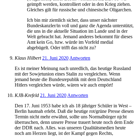
geimpft werden, kontrolliert oder in den Krieg ziehen.
Gleiches gilt für russische und chinesische Oligarchen.
Ich bin mir ziemlich sicher, dass unser nächster
Bundeskanzler/in voll und ganz die Agenda unterstützt,
die uns in die aktuelle Situation im Lande und in der
Welt gebracht hat. Jemand anderes bekommt für dieses
Amt kein Go, bzw. würde im Vorfeld medial
abgebügelt. Oder trifft das nicht zu?
Klaus Hilbert
21. Juni 2020
Antworten
Es ist meiner Meinung nach unredlich, das heutige Russland
mit der Sowjetunion eines Stalin zu vergleichen. Wenn
jemand heute die Bundesrepublik mit dem Deutschland
Hitlers vergleichen würde, wären wir auch empört!
KJB-Krefeld
21. Juni 2020
Antworten
Den 17. Juni 1953 habe ich als 18 jähriger Schüler in West –
Berlin hautnah erlebt. Daß die heutige rot/grüne Presse diesen
Termin nicht mehr erwähnt, sollte uns Normalbürger njcht
überraschen, denn unsere Presse trauert heute noch dem Ende
der DDR nach. Alles. was unseren Qualitätsmedien heute
noch am Herzen liegt, ist der Kampf gegen Rechts,