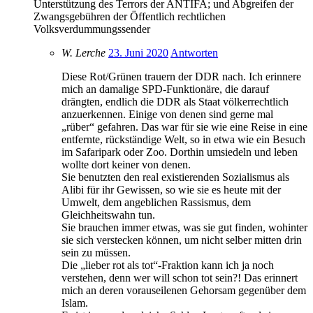
Unterstützung des Terrors der ANTIFA; und Abgreifen der
Zwangsgebühren der Öffentlich rechtlichen
Volksverdummungssender
W. Lerche
23. Juni 2020
Antworten
Diese Rot/Grünen trauern der DDR nach. Ich erinnere
mich an damalige SPD-Funktionäre, die darauf
drängten, endlich die DDR als Staat völkerrechtlich
anzuerkennen. Einige von denen sind gerne mal
„rüber“ gefahren. Das war für sie wie eine Reise in eine
entfernte, rückständige Welt, so in etwa wie ein Besuch
im Safaripark oder Zoo. Dorthin umsiedeln und leben
wollte dort keiner von denen.
Sie benutzten den real existierenden Sozialismus als
Alibi für ihr Gewissen, so wie sie es heute mit der
Umwelt, dem angeblichen Rassismus, dem
Gleichheitswahn tun.
Sie brauchen immer etwas, was sie gut finden, wohinter
sie sich verstecken können, um nicht selber mitten drin
sein zu müssen.
Die „lieber rot als tot“-Fraktion kann ich ja noch
verstehen, denn wer will schon tot sein?! Das erinnert
mich an deren vorauseilenen Gehorsam gegenüber dem
Islam.