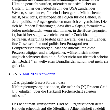
Ukraine gemacht wurden, orientiert man sich lieber an
Ungarn. Unter der Federführung der USA zündelt der
Westen, so scheint es, für sein Leben gerne. Mit bis heute
meist, bzw. stets, katastrophalen Folgen für die Länder, in
deren politische Angelegenheiten man sich eingemischte. Die
sich häufenden Erfahrungen, dass dies – flapsig formuliert –
bisher mehrheitlich, wenn nicht immer, in die Hose gegangen
ist, hat bisher so gut wie nichts zu mehr Zurückhaltung
beitragen. Allerdings besteht kein Zweifel, dass auch Länder,
ihre Gesellschaften und politischen Protagonisten
Lernprozessen unterliegen. Manche durchlaufen diese
Prozesse zügiger und erfolgreicher, während sich andere
ungleich schwerer damit tun. Sicher nicht nur für mich scheint
der „Bedarf “ an weltweiten Brandherden schon weit mehr als
gedeckt.
.TS.
5. Mai 2024
Antworten
„Das geplante Gesetz fordert, dass
Nichtregierungsorganisationen, die mehr als [X] Prozent Geld
[…] erhalten, über die Herkunft Rechenschaft ablegen
müssen.“
Das nennt man Transparenz. Und bei Organisationen deren
Handeln erheblich auf die öffentliche Allgemeinheit abziehlt