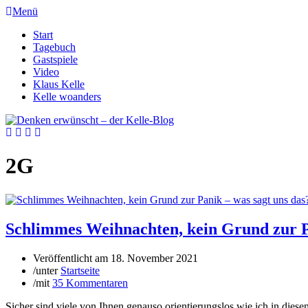
Menü
Start
Tagebuch
Gastspiele
Video
Klaus Kelle
Kelle woanders
2G
Schlimmes Weihnachten, kein Grund zur Pa
Veröffentlicht am
18. November 2021
/
unter
Startseite
/
mit
35 Kommentaren
Sicher sind viele von Ihnen genauso orientierungslos wie ich in diese