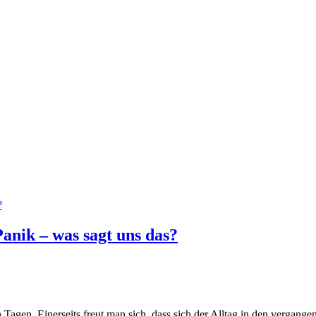
nik – was sagt uns das?
n Tagen. Einerseits freut man sich, dass sich der Alltag in den vergang