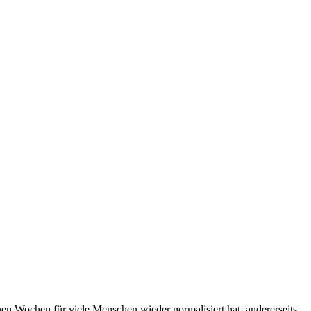
enen Wochen für viele Menschen wieder normalisiert hat, andererseits