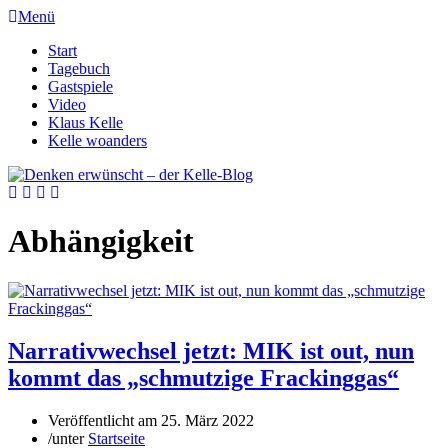
Menü
Start
Tagebuch
Gastspiele
Video
Klaus Kelle
Kelle woanders
Abhängigkeit
Narrativwechsel jetzt: MIK ist out, nun
kommt das „schmutzige Frackinggas“
Veröffentlicht am
25. März 2022
/
unter
Startseite