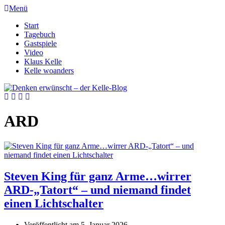
Menü
Start
Tagebuch
Gastspiele
Video
Klaus Kelle
Kelle woanders
ARD
Steven King für ganz Arme…wirrer
ARD-„Tatort“ – und niemand findet
einen Lichtschalter
Veröffentlicht am
5. Januar 2026