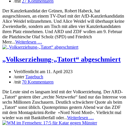
/
mit
27 Kommentaren
Der Kanzlerkandidat der Grünen, Robert Habeck, hat
ausgeschlossen, an einem TV-Duel mit der AfD-Kanzlerkandidatin
Alice Weidel teilzunehmen. Und Alice Weidel will überhaupt keine
Zweierduelle, sondern am Tisch mit allen vier Kanzlerkandidaten
ihren Platz einnehmen. Und ARD und ZDF wollen am 9. Februar
die Platzhirsche Olaf Scholz (SPD) und Friedrich
Merz...
Weiterlesen …
„Volkserziehung-„Tatort“ abgeschmiert
Veröffentlicht am
11. April 2023
/
unter
Tagebuch
/
mit
70 Kommentaren
Die Leute sind es langsam leid mit der Volkserziehung. Der ARD-
„Tatort“ gestern über „rechte Netzwerke“ fand nur das Interesse von
sechs Millionen Zuschauern. Deutlich schwächere Quote als beim
„Tatort“ sonst üblich. Quotenprimus gestern Abend war das ZDF
mit dem Montagskrimi-Reihe «Nord Nord Mord». Vielleicht mal
wieder was mit Banküberfall oder...
Weiterlesen …