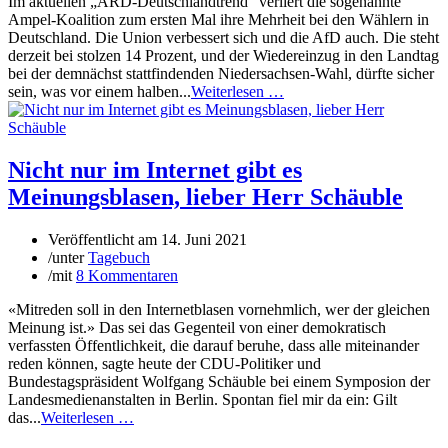
Im aktuellen „ARD-Deutschlandtrend“ verliert die sogenannte
Ampel-Koalition zum ersten Mal ihre Mehrheit bei den Wählern in
Deutschland. Die Union verbessert sich und die AfD auch. Die steht
derzeit bei stolzen 14 Prozent, und der Wiedereinzug in den Landtag
bei der demnächst stattfindenden Niedersachsen-Wahl, dürfte sicher
sein, was vor einem halben...
Weiterlesen …
Nicht nur im Internet gibt es
Meinungsblasen, lieber Herr Schäuble
Veröffentlicht am
14. Juni 2021
/
unter
Tagebuch
/
mit
8 Kommentaren
«Mitreden soll in den Internetblasen vornehmlich, wer der gleichen
Meinung ist.» Das sei das Gegenteil von einer demokratisch
verfassten Öffentlichkeit, die darauf beruhe, dass alle miteinander
reden können, sagte heute der CDU-Politiker und
Bundestagspräsident Wolfgang Schäuble bei einem Symposion der
Landesmedienanstalten in Berlin. Spontan fiel mir da ein: Gilt
das...
Weiterlesen …