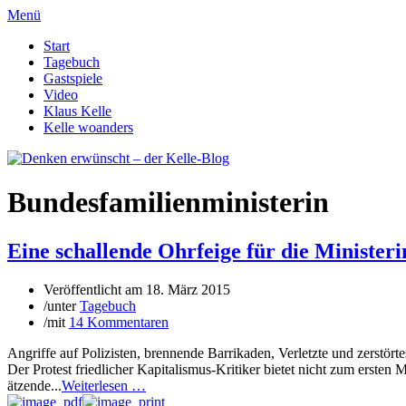
Menü
Start
Tagebuch
Gastspiele
Video
Klaus Kelle
Kelle woanders
Bundesfamilienministerin
Eine schallende Ohrfeige für die Ministeri
Veröffentlicht am
18. März 2015
/
unter
Tagebuch
/
mit
14 Kommentaren
Angriffe auf Polizisten, brennende Barrikaden, Verletzte und zerstö
Der Protest friedlicher Kapitalismus-Kritiker bietet nicht zum ersten
ätzende...
Weiterlesen …