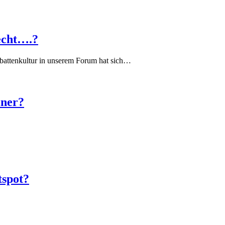
echt….?
battenkultur in unserem Forum hat sich…
iner?
tspot?