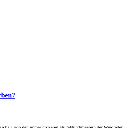
rben?
raschall, von den immer größeren Flügeldurchmessern der Windräder,