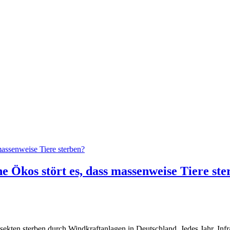
s stört es, dass massenweise Tiere ste
ekten sterben durch Windkraftanlagen in Deutschland. Jedes Jahr. Inf