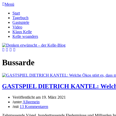
Menü
Start
Tagebuch
Gastspiele
Video
Klaus Kelle
Kelle woanders
Bussarde
GASTSPIEL DIETRICH KANTEL: Welche Öko
Veröffentlicht am
19. März 2021
/
unter
Allgemein
/
mit
13 Kommentaren
Zehntausende Vögel, hunderttausende Fledermäuse und Milliarden Ins