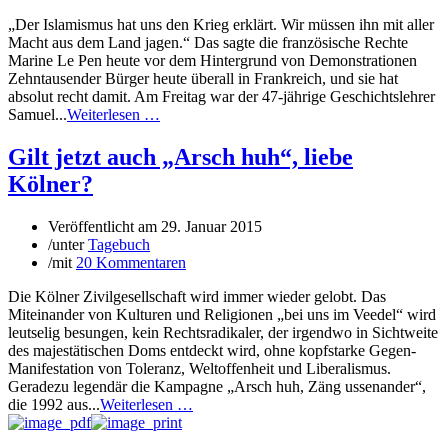
„Der Islamismus hat uns den Krieg erklärt. Wir müssen ihn mit aller
Macht aus dem Land jagen.“ Das sagte die französische Rechte
Marine Le Pen heute vor dem Hintergrund von Demonstrationen
Zehntausender Bürger heute überall in Frankreich, und sie hat
absolut recht damit. Am Freitag war der 47-jährige Geschichtslehrer
Samuel...
Weiterlesen …
Gilt jetzt auch „Arsch huh“, liebe
Kölner?
Veröffentlicht am
29. Januar 2015
/
unter
Tagebuch
/
mit
20 Kommentaren
Die Kölner Zivilgesellschaft wird immer wieder gelobt. Das
Miteinander von Kulturen und Religionen „bei uns im Veedel“ wird
leutselig besungen, kein Rechtsradikaler, der irgendwo in Sichtweite
des majestätischen Doms entdeckt wird, ohne kopfstarke Gegen-
Manifestation von Toleranz, Weltoffenheit und Liberalismus.
Geradezu legendär die Kampagne „Arsch huh, Zäng ussenander“,
die 1992 aus...
Weiterlesen …