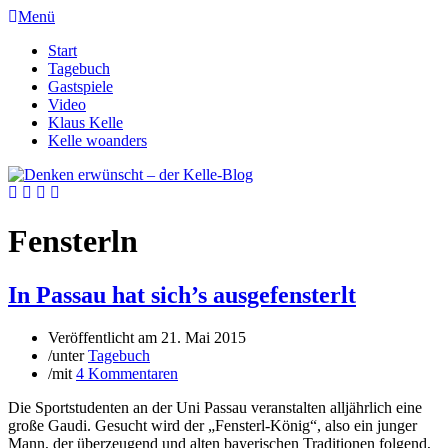
Menü
Start
Tagebuch
Gastspiele
Video
Klaus Kelle
Kelle woanders
Fensterln
In Passau hat sich’s ausgefensterlt
Veröffentlicht am
21. Mai 2015
/
unter
Tagebuch
/
mit
4 Kommentaren
Die Sportstudenten an der Uni Passau veranstalten alljährlich eine
große Gaudi. Gesucht wird der „Fensterl-König“, also ein junger
Mann, der überzeugend und alten bayerischen Traditionen folgend,