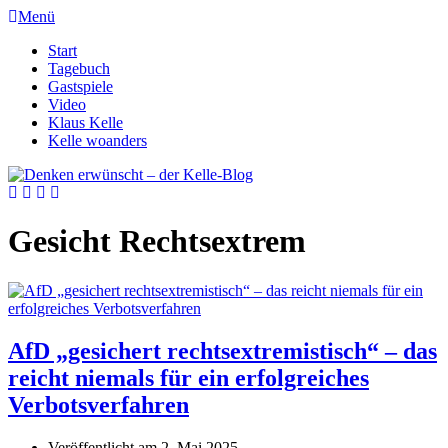
Menü
Start
Tagebuch
Gastspiele
Video
Klaus Kelle
Kelle woanders
Gesicht Rechtsextrem
AfD „gesichert rechtsextremistisch“ – das
reicht niemals für ein erfolgreiches
Verbotsverfahren
Veröffentlicht am
2. Mai 2025