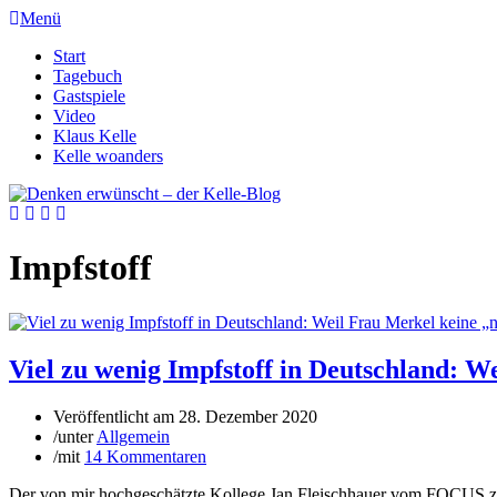
Menü
Start
Tagebuch
Gastspiele
Video
Klaus Kelle
Kelle woanders
Impfstoff
Viel zu wenig Impfstoff in Deutschland: W
Veröffentlicht am
28. Dezember 2020
/
unter
Allgemein
/
mit
14 Kommentaren
Der von mir hochgeschätzte Kollege Jan Fleischhauer vom FOCUS zeic