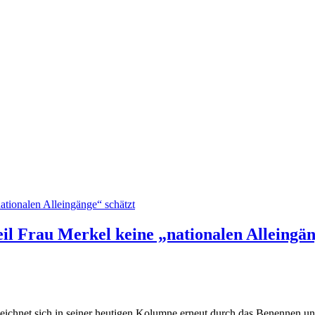
eil Frau Merkel keine „nationalen Alleingän
hnet sich in seiner heutigen Kolumne erneut durch das Benennen unbes