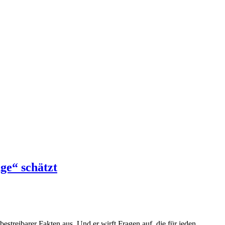
ge“ schätzt
treibarer Fakten aus. Und er wirft Fragen auf, die für jeden