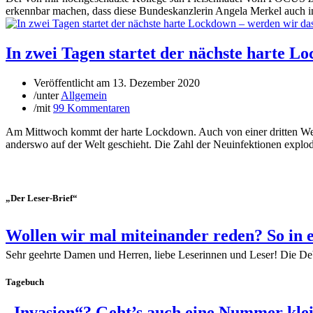
erkennbar machen, dass diese Bundeskanzlerin Angela Merkel auch in d
In zwei Tagen startet der nächste harte L
Veröffentlicht am
13. Dezember 2020
/
unter
Allgemein
/
mit
99 Kommentaren
Am Mittwoch kommt der harte Lockdown. Auch von einer dritten Well
anderswo auf der Welt geschieht. Die Zahl der Neuinfektionen explodie
„Der Leser-Brief“
Wollen wir mal miteinander reden? So in 
Sehr geehrte Damen und Herren, liebe Leserinnen und Leser! Die De
Tagebuch
„Invasion“? Geht’s auch eine Nummer kle