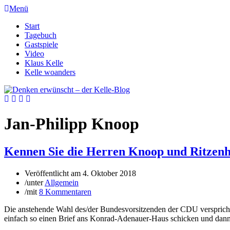
Menü
Start
Tagebuch
Gastspiele
Video
Klaus Kelle
Kelle woanders
Jan-Philipp Knoop
Kennen Sie die Herren Knoop und Ritzenh
Veröffentlicht am
4. Oktober 2018
/
unter
Allgemein
/
mit
8 Kommentaren
Die anstehende Wahl des/der Bundesvorsitzenden der CDU verspricht
einfach so einen Brief ans Konrad-Adenauer-Haus schicken und dann 