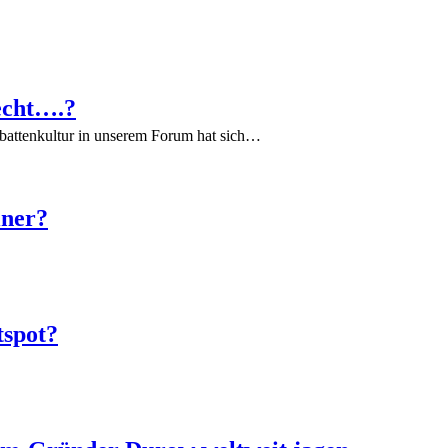
echt….?
battenkultur in unserem Forum hat sich…
iner?
tspot?