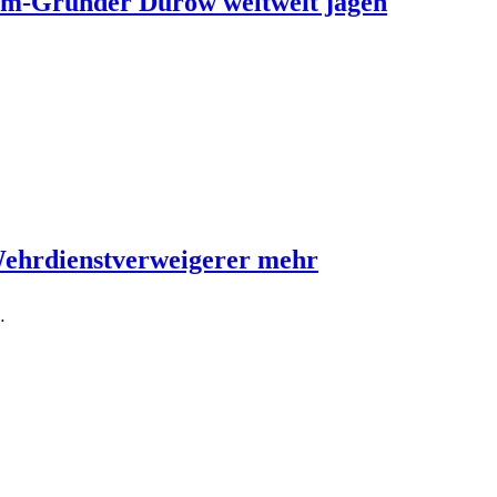
ram-Gründer Durow weltweit jagen
Wehrdienstverweigerer mehr
…