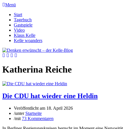
Menü
Start
Tagebuch
Gastspiele
Video
Klaus Kelle
Kelle woanders
Katherina Reiche
Die CDU hat wieder eine Heldin
Veröffentlicht am
18. April 2026
/
unter
Startseite
/
mit
73 Kommentaren
In Berliner Regierungskreisen herrscht im Moment eine Nervosität,