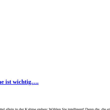
e ist wichtig….
l allein in der Kabine stehen: Wählen Sie intelligent! Denn die, die e