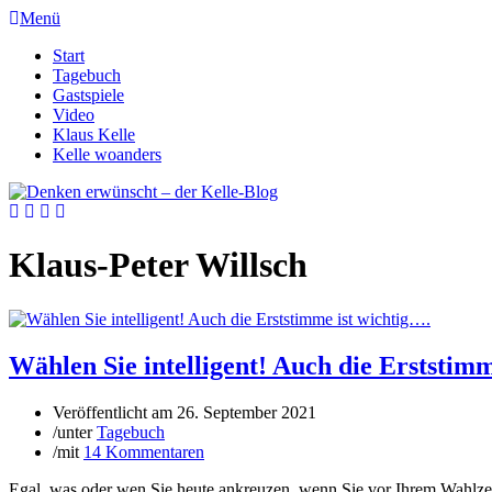
Menü
Start
Tagebuch
Gastspiele
Video
Klaus Kelle
Kelle woanders
Klaus-Peter Willsch
Wählen Sie intelligent! Auch die Erststimm
Veröffentlicht am
26. September 2021
/
unter
Tagebuch
/
mit
14 Kommentaren
Egal, was oder wen Sie heute ankreuzen, wenn Sie vor Ihrem Wahlzette