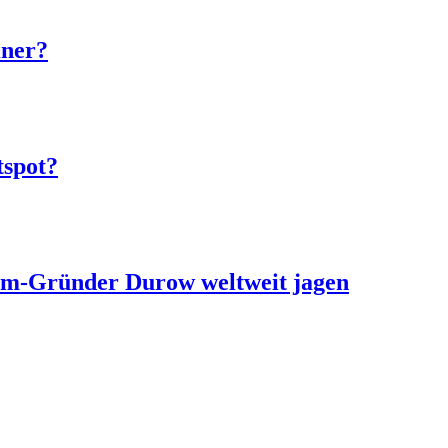
iner?
tspot?
ram-Gründer Durow weltweit jagen