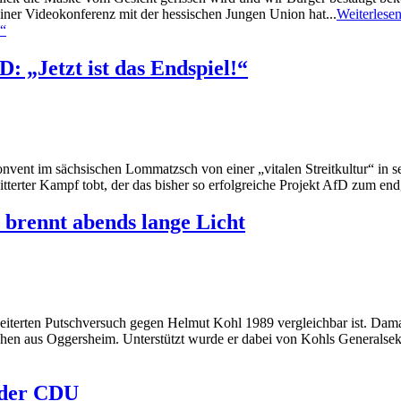
einer Videokonferenz mit der hessischen Jungen Union hat...
Weiterlese
: „Jetzt ist das Endspiel!“
ent im sächsischen Lommatzsch von einer „vitalen Streitkultur“ in sei
itterter Kampf tobt, der das bisher so erfolgreiche Projekt AfD zum endg
rennt abends lange Licht
heiterten Putschversuch gegen Helmut Kohl 1989 vergleichbar ist. Dama
chen aus Oggersheim. Unterstützt wurde er dabei von Kohls Generalsek
 der CDU