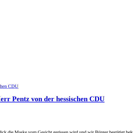
Herr Pentz von der hessischen CDU
ick die Maske vom Gesicht gerissen wird und wir Bürger bestätigt bekom