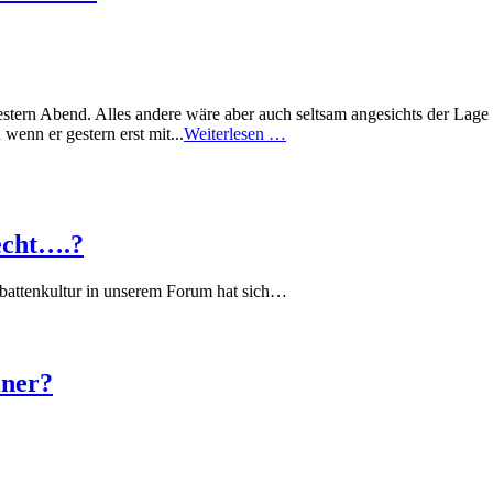
stern Abend. Alles andere wäre aber auch seltsam angesichts der Lag
wenn er gestern erst mit...
Weiterlesen …
echt….?
battenkultur in unserem Forum hat sich…
iner?