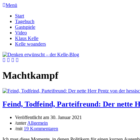
Menü
Start
Tagebuch
Gastspiele
Video
Klaus Kelle
Kelle woanders
Machtkampf
Feind, Todfeind, Parteifreund: Der nette 
Veröffentlicht am
30. Januar 2021
/
unter
Allgemein
/
mit
19 Kommentaren
Ich mag diese Momente, in denen Politikern für einen kurzen Augenbl