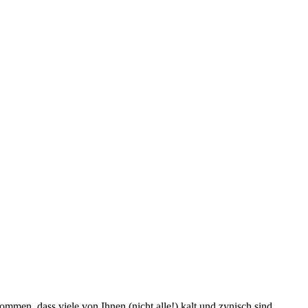
men, dass viele von Ihnen (nicht alle!) kalt und zynisch sind.