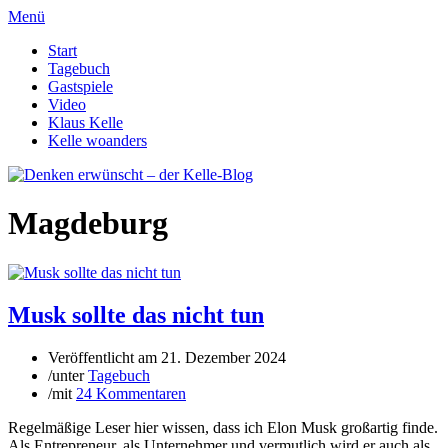
Menü
Start
Tagebuch
Gastspiele
Video
Klaus Kelle
Kelle woanders
Magdeburg
Musk sollte das nicht tun
Veröffentlicht am
21. Dezember 2024
/
unter
Tagebuch
/
mit
24 Kommentaren
Regelmäßige Leser hier wissen, dass ich Elon Musk großartig finde.
Als Entrepreneur, als Unternehmer und vermutlich wird er auch als