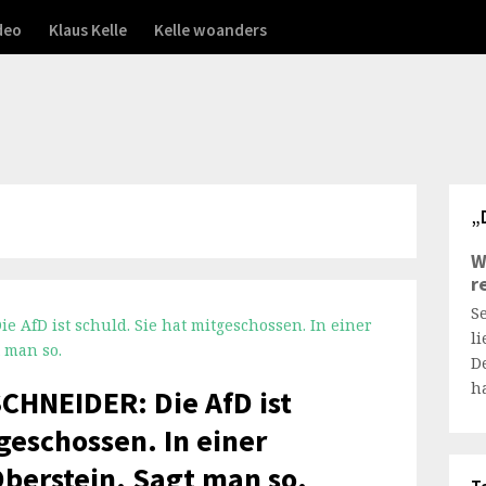
deo
Klaus Kelle
Kelle woanders
„
W
r
S
l
D
h
CHNEIDER: Die AfD ist
geschossen. In einer
Oberstein. Sagt man so.