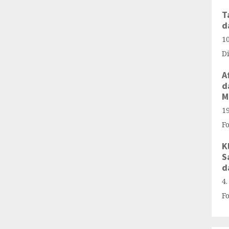
T
d
1
D
A
d
M
1
F
K
S
d
4
F