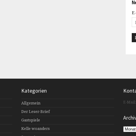
N
E
Kategorien
Kont
E-Mail
Allgemein
Der Leser-Brief
Archi
Gastspiele
Kelle woanders
Archiv