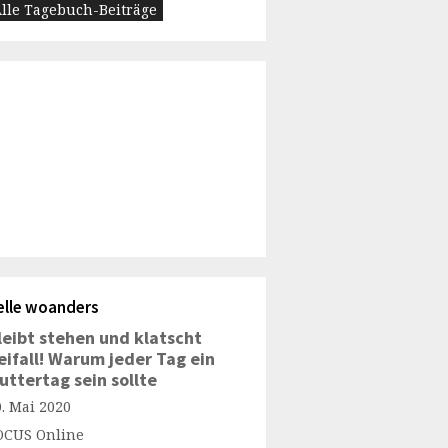
lle Tagebuch-Beiträge
elle woanders
leibt stehen und klatscht
eifall! Warum jeder Tag ein
uttertag sein sollte
0. Mai 2020
OCUS Online