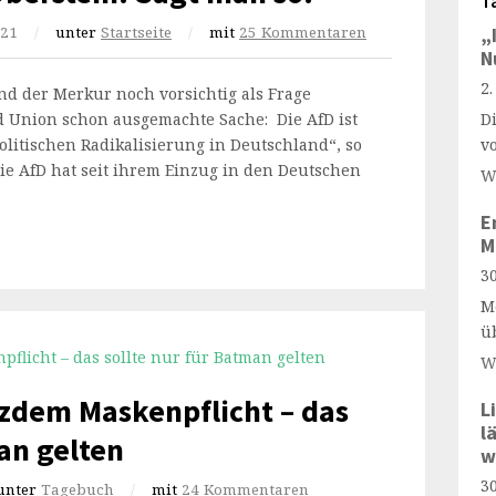
T
021
/
unter
Startseite
/
mit
25 Kommentaren
„
N
2
nd der Merkur noch vorsichtig als Frage
d Union schon ausgemachte Sache: Die AfD ist
D
olitischen Radikalisierung in Deutschland“, so
v
ie AfD hat seit ihrem Einzug in den Deutschen
W
E
M
30
M
ü
W
otzdem Maskenpflicht – das
L
l
man gelten
w
30
unter
Tagebuch
/
mit
24 Kommentaren