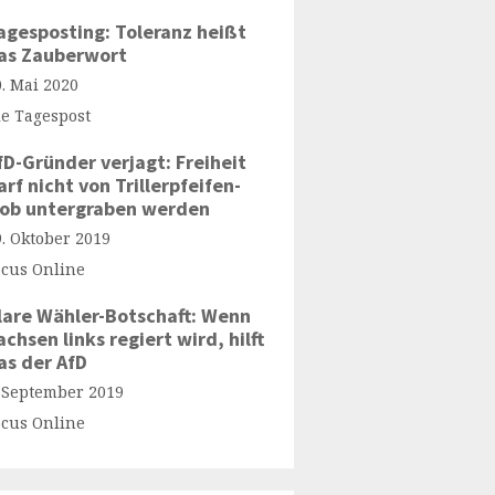
agesposting: Toleranz heißt
as Zauberwort
0. Mai 2020
ie Tagespost
fD-Gründer verjagt: Freiheit
arf nicht von Trillerpfeifen-
ob untergraben werden
9. Oktober 2019
ocus Online
lare Wähler-Botschaft: Wenn
achsen links regiert wird, hilft
as der AfD
. September 2019
ocus Online