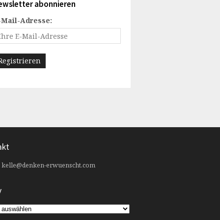
ewsletter abonnieren
-Mail-Adresse:
akt
:
kelle@denken-erwuenscht.com
v