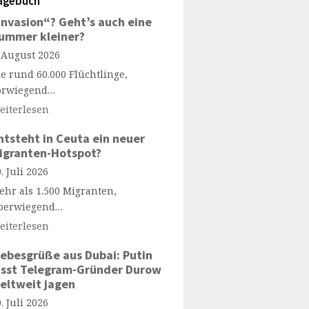
agebuch
Invasion“? Geht’s auch eine
ummer kleiner?
. August 2026
ie rund 60.000 Flüchtlinge,
orwiegend…
eiterlesen
ntsteht in Ceuta ein neuer
igranten-Hotspot?
. Juli 2026
ehr als 1.500 Migranten,
berwiegend…
eiterlesen
iebesgrüße aus Dubai: Putin
ässt Telegram-Gründer Durow
eltweit jagen
. Juli 2026