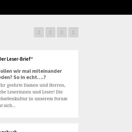
Der Leser-Brief“
ollen wir mal miteinander
eden? So in echt….?
ehr geehrte Damen und Herren,
iebe Leserinnen und Leser! Die
ebattenkultur in unserem Forum
at sich…