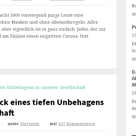
R
W
acht 3000 vorwiegend junge Leute eine
 ohne Masken und ohne Abstandsregeln. Alles
P
 aber eigentlich ist es ganz einfach. Jeder, der zur
15
t am Einlass einen negativen Corona-Text
Di
S
W
D
A
W
13
ck eines tiefen Unbehagens
D
d
haft
W
/
unter
Startseite
/
mit
167 Kommentaren