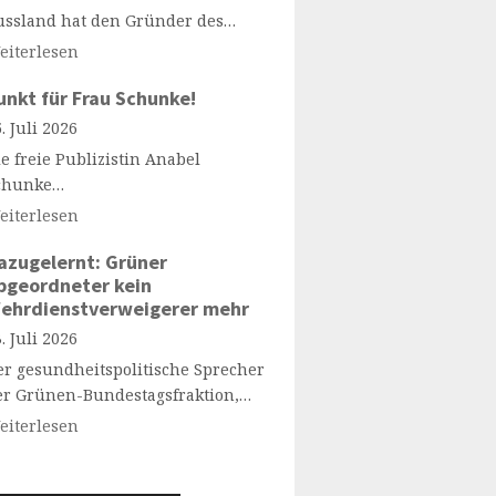
ussland hat den Gründer des…
eiterlesen
unkt für Frau Schunke!
. Juli 2026
e freie Publizistin Anabel
chunke…
eiterlesen
azugelernt: Grüner
bgeordneter kein
ehrdienstverweigerer mehr
. Juli 2026
er gesundheitspolitische Sprecher
er Grünen-Bundestagsfraktion,…
eiterlesen