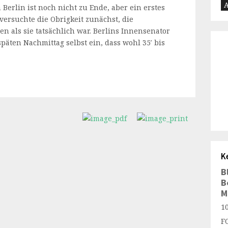
A
erlin ist noch nicht zu Ende, aber ein erstes
 versuchte die Obrigkeit zunächst, die
n als sie tatsächlich war. Berlins Innensenator
päten Nachmittag selbst ein, dass wohl 35′ bis
K
B
B
M
1
F