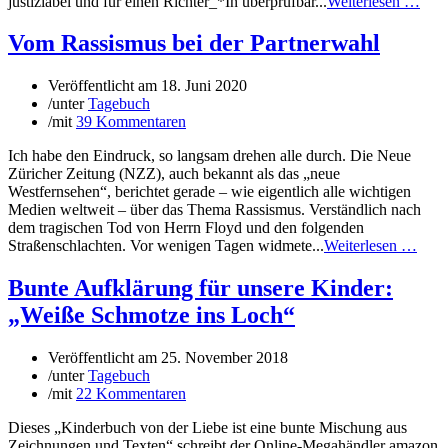
justiziabel und für einen Richter_*In überprüfbar...
Weiterlesen …
Vom Rassismus bei der Partnerwahl
Veröffentlicht am
18. Juni 2020
/
unter
Tagebuch
/
mit
39 Kommentaren
Ich habe den Eindruck, so langsam drehen alle durch. Die Neue
Züricher Zeitung (NZZ), auch bekannt als das „neue
Westfernsehen“, berichtet gerade – wie eigentlich alle wichtigen
Medien weltweit – über das Thema Rassismus. Verständlich nach
dem tragischen Tod von Herrn Floyd und den folgenden
Straßenschlachten. Vor wenigen Tagen widmete...
Weiterlesen …
Bunte Aufklärung für unsere Kinder:
„Weiße Schmotze ins Loch“
Veröffentlicht am
25. November 2018
/
unter
Tagebuch
/
mit
22 Kommentaren
Dieses „Kinderbuch von der Liebe ist eine bunte Mischung aus
Zeichnungen und Texten“ schreibt der Online-Megahändler amazon