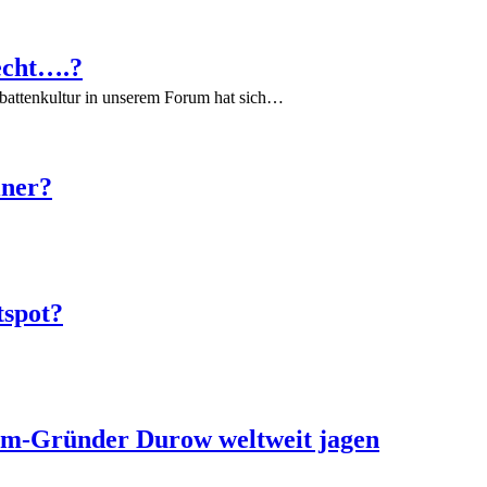
echt….?
battenkultur in unserem Forum hat sich…
iner?
tspot?
ram-Gründer Durow weltweit jagen