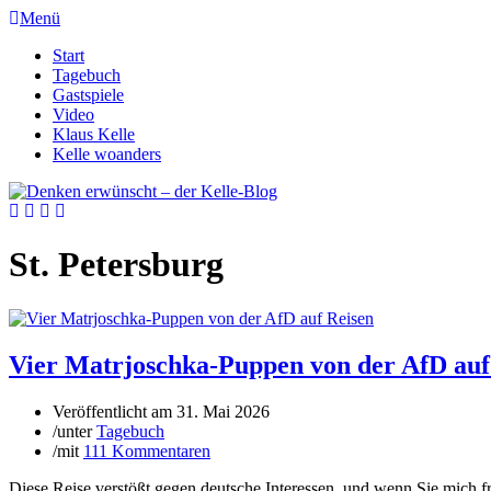
Menü
Start
Tagebuch
Gastspiele
Video
Klaus Kelle
Kelle woanders
St. Petersburg
Vier Matrjoschka-Puppen von der AfD auf
Veröffentlicht am
31. Mai 2026
/
unter
Tagebuch
/
mit
111 Kommentaren
Diese Reise verstößt gegen deutsche Interessen, und wenn Sie mich fr