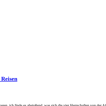
 Reisen
agen, ich finde es abstoßend, was sich die vier Herrschaften von der 