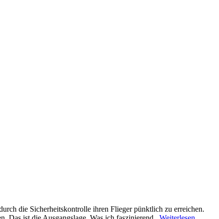
ch die Sicherheitskontrolle ihren Flieger pünktlich zu erreichen.
 Das ist die Ausgangslage. Was ich faszinierend...
Weiterlesen …