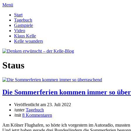
Menü
Start
Tagebuch
Gastspiele
Video
Klaus Kelle
Kelle woanders
Staus
Die Sommerferien kommen immer so über
Veröffentlicht am
23. Juli 2022
/
unter
Tagebuch
/
mit
8 Kommentaren
Am Kölner Flughafen, so hörte ich vorgestern im Autoradio, mussten 
Und jetzt haben gerade drei Bundesländern die Sommerferien begonne