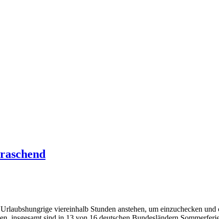
raschend
Urlaubshungrige viereinhalb Stunden anstehen, um einzuchecken und dur
n, insgesamt sind in 13 von 16 deutschen Bundesländern Sommerferien.