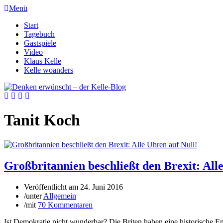
Menü
Start
Tagebuch
Gastspiele
Video
Klaus Kelle
Kelle woanders
Tanit Koch
Großbritannien beschließt den Brexit: All
Veröffentlicht am
24. Juni 2016
/
unter
Allgemein
/
mit
70 Kommentaren
Ist Demokratie nicht wunderbar? Die Briten haben eine historische E