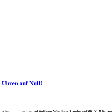
e Uhren auf Null!
ntscheidung über den zukünftigen Weg ihres Landes gefällt. 51,8 Proze