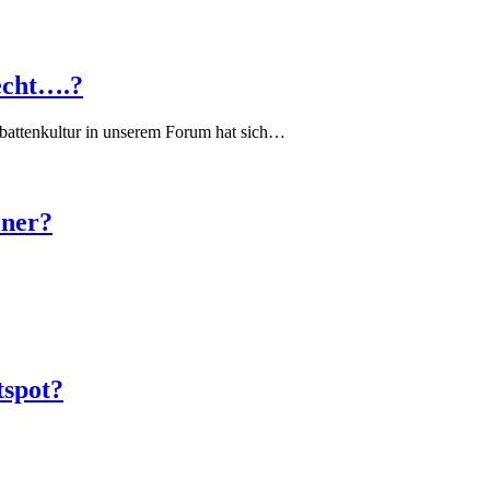
echt….?
battenkultur in unserem Forum hat sich…
iner?
tspot?