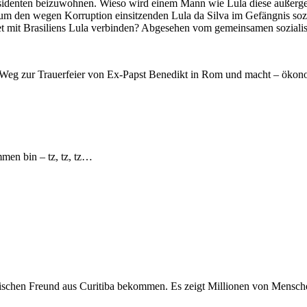
sidenten beizuwohnen. Wieso wird einem Mann wie Lula diese außergewö
, um den wegen Korruption einsitzenden Lula da Silva im Gefängnis sozi
et mit Brasiliens Lula verbinden? Abgesehen vom gemeinsamen sozial
m Weg zur Trauerfeier von Ex-Papst Benedikt in Rom und macht – ök
mmen bin – tz, tz, tz…
schen Freund aus Curitiba bekommen. Es zeigt Millionen von Menschen,