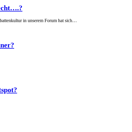
echt….?
battenkultur in unserem Forum hat sich…
iner?
tspot?