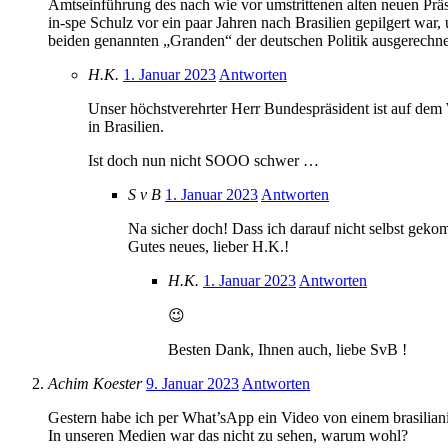
Amtseinführung des nach wie vor umstrittenen alten neuen Prä
in-spe Schulz vor ein paar Jahren nach Brasilien gepilgert war
beiden genannten „Granden“ der deutschen Politik ausgerechn
H.K.
1. Januar 2023
Antworten
Unser höchstverehrter Herr Bundespräsident ist auf de
in Brasilien.
Ist doch nun nicht SOOO schwer …
S v B
1. Januar 2023
Antworten
Na sicher doch! Dass ich darauf nicht selbst geko
Gutes neues, lieber H.K.!
H.K.
1. Januar 2023
Antworten
😉
Besten Dank, Ihnen auch, liebe SvB !
Achim Koester
9. Januar 2023
Antworten
Gestern habe ich per What’sApp ein Video von einem brasiliani
In unseren Medien war das nicht zu sehen, warum wohl?