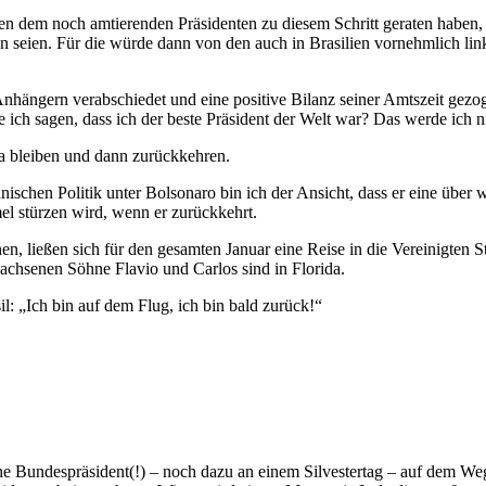
tten dem noch amtierenden Präsidenten zu diesem Schritt geraten habe
seien. Für die würde dann von den auch in Brasilien vornehmlich link
nhängern verabschiedet und eine positive Bilanz seiner Amtszeit gezoge
e ich sagen, dass ich der beste Präsident der Welt war? Das werde ich 
a bleiben und dann zurückkehren.
anischen Politik unter Bolsonaro bin ich der Ansicht, dass er eine über 
mel stürzen wird, wenn er zurückkehrt.
hen, ließen sich für den gesamten Januar eine Reise in die Vereinigte
achsenen Söhne Flavio und Carlos sind in Florida.
: „Ich bin auf dem Flug, ich bin bald zurück!“
sche Bundespräsident(!) – noch dazu an einem Silvestertag – auf dem We