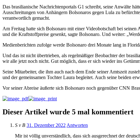
Das brasilianische Nachrichtenportals G1 schreibt, seine Anwälte hä
Ausschreitungen von Anhängern Bolsonaros gegen Lula zu befürchten 
verantwortlich gemacht.
Am Freitag hatte sich Bolsonaro mit einer Videobotschaft bei seinen A
und die Kraftstoffpreise gesenkt, sagte Bolsonaro. Und weiter: „Werd
Medienberichten zufolge werde Bolsonaro drei Monate lang in Florid
Und das ist nicht übertrieben, als regelmäßiger Beobachter der brasili
wir alle jetzt noch nicht. Gut möglich, dass er sich wieder ins Getüm
Seine Mitarbeiter, die ihm auch nach dem Ende seiner Amtszeit zuste
und der gemeinsamen Tochter Laura begleitet. Auch seine beiden erw
Vor seiner Abreise äußerte sich Bolsonaro noch gegenüber CNN Brasil
Dieser Artikel wurde 5 mal kommentiert
S v B
31. Dezember 2022
Antworten
Mir ist völlig unverständlich, dass sich ausgerechnet der deut