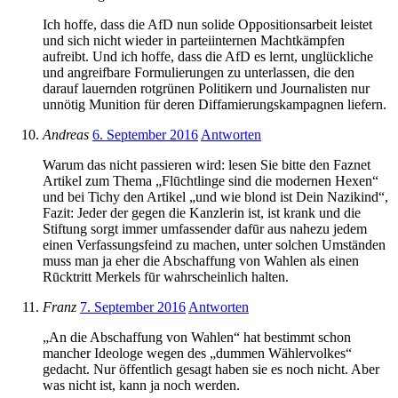
Ich hoffe, dass die AfD nun solide Oppositionsarbeit leistet
und sich nicht wieder in parteiinternen Machtkämpfen
aufreibt. Und ich hoffe, dass die AfD es lernt, unglückliche
und angreifbare Formulierungen zu unterlassen, die den
darauf lauernden rotgrünen Politikern und Journalisten nur
unnötig Munition für deren Diffamierungskampagnen liefern.
Andreas
6. September 2016
Antworten
Warum das nicht passieren wird: lesen Sie bitte den Faznet
Artikel zum Thema „Flūchtlinge sind die modernen Hexen“
und bei Tichy den Artikel „und wie blond ist Dein Nazikind“,
Fazit: Jeder der gegen die Kanzlerin ist, ist krank und die
Stiftung sorgt immer umfassender dafūr aus nahezu jedem
einen Verfassungsfeind zu machen, unter solchen Umständen
muss man ja eher die Abschaffung von Wahlen als einen
Rūcktritt Merkels fūr wahrscheinlich halten.
Franz
7. September 2016
Antworten
„An die Abschaffung von Wahlen“ hat bestimmt schon
mancher Ideologe wegen des „dummen Wählervolkes“
gedacht. Nur öffentlich gesagt haben sie es noch nicht. Aber
was nicht ist, kann ja noch werden.