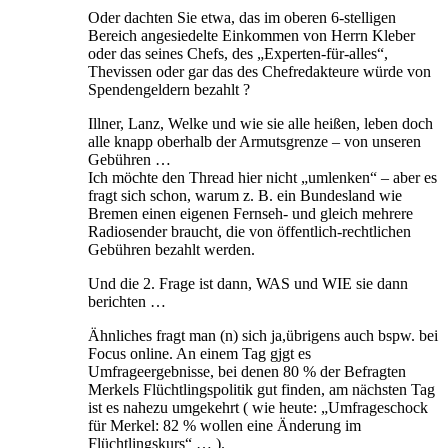
Oder dachten Sie etwa, das im oberen 6-stelligen
Bereich angesiedelte Einkommen von Herrn Kleber
oder das seines Chefs, des „Experten-für-alles“,
Thevissen oder gar das des Chefredakteure würde von
Spendengeldern bezahlt ?
Illner, Lanz, Welke und wie sie alle heißen, leben doch
alle knapp oberhalb der Armutsgrenze – von unseren
Gebühren …
Ich möchte den Thread hier nicht „umlenken“ – aber es
fragt sich schon, warum z. B. ein Bundesland wie
Bremen einen eigenen Fernseh- und gleich mehrere
Radiosender braucht, die von öffentlich-rechtlichen
Gebühren bezahlt werden.
Und die 2. Frage ist dann, WAS und WIE sie dann
berichten …
Ähnliches fragt man (n) sich ja,übrigens auch bspw. bei
Focus online. An einem Tag gjgt es
Umfrageergebnisse, bei denen 80 % der Befragten
Merkels Flüchtlingspolitik gut finden, am nächsten Tag
ist es nahezu umgekehrt ( wie heute: „Umfrageschock
für Merkel: 82 % wollen eine Änderung im
Flüchtlingskurs“ … ).