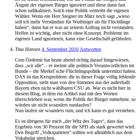
Ängste der eigenen Bürger ignoriert und diese dann fast
schon radikalisiert. Solch eine Politik vertreibt die eigenen
Wähler. Wenn ein Herr Stegner im März noch sagt „wieso
soll ich mehr Verständnis für Wutbürger als für Flüchtlinge
haben“, dann hat er was an seinem Auftrag nicht verstanden.
Helfen ist wichtig, aber nicht ohne Konzept. Probleme im
eigenen Land ignorieren, kann eine Gesellschaft gefährden.
Tina Hansen
4. September 2016
Antworten
Cem Özdemir hat heute abend richtig darauf hingewiesen,
dass „wir alle“ – er meinte alle politisch Verantwortlichen im
Bunde – die Merkel`sche Flüchtlingspolitik unterstützt haben.
DAS ist das Kernproblem: die in dieser Frage völlig fehlende
Opposition, sieht man von den Stimmen aus der außerhalb
Bayern eben nicht wählbaren CSU ab. War es nicht hier in
diesem Blog, in dem ein Artikel mal mit den Worten
überschrieben war, wenn die Politik der Bürger mitnehme, so
würden sie nicht woanders rumlaufen?
Nun laufen sie woanders rum, und ich kann es gut verstehen.
Es ist übrigens für mich „der Witz des Tages“, dass das
Ergebnis von 30 Prozent für die SPD als stark gewertet wird.
Den Begriff „Volksparteien“ sollten wir allmählich aus dem
Vokabular streichen.