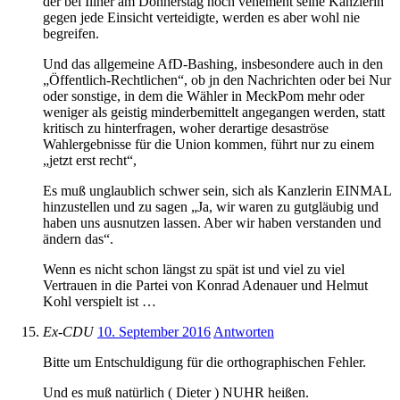
der bei Illner am Donnerstag noch vehement seine Kanzlerin
gegen jede Einsicht verteidigte, werden es aber wohl nie
begreifen.
Und das allgemeine AfD-Bashing, insbesondere auch in den
„Öffentlich-Rechtlichen“, ob jn den Nachrichten oder bei Nur
oder sonstige, in dem die Wähler in MeckPom mehr oder
weniger als geistig minderbemittelt angegangen werden, statt
kritisch zu hinterfragen, woher derartige desaströse
Wahlergebnisse für die Union kommen, führt nur zu einem
„jetzt erst recht“,
Es muß unglaublich schwer sein, sich als Kanzlerin EINMAL
hinzustellen und zu sagen „Ja, wir waren zu gutgläubig und
haben uns ausnutzen lassen. Aber wir haben verstanden und
ändern das“.
Wenn es nicht schon längst zu spät ist und viel zu viel
Vertrauen in die Partei von Konrad Adenauer und Helmut
Kohl verspielt ist …
Ex-CDU
10. September 2016
Antworten
Bitte um Entschuldigung für die orthographischen Fehler.
Und es muß natürlich ( Dieter ) NUHR heißen.