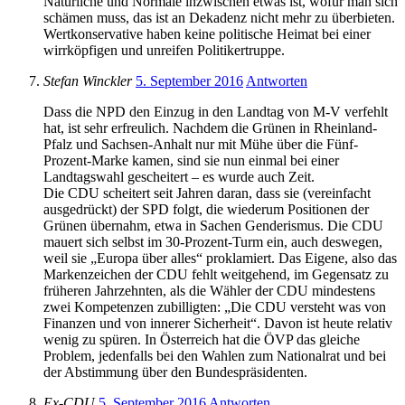
Natürliche und Normale inzwischen etwas ist, wofür man sich
schämen muss, das ist an Dekadenz nicht mehr zu überbieten.
Wertkonservative haben keine politische Heimat bei einer
wirrköpfigen und unreifen Politikertruppe.
Stefan Winckler
5. September 2016
Antworten
Dass die NPD den Einzug in den Landtag von M-V verfehlt
hat, ist sehr erfreulich. Nachdem die Grünen in Rheinland-
Pfalz und Sachsen-Anhalt nur mit Mühe über die Fünf-
Prozent-Marke kamen, sind sie nun einmal bei einer
Landtagswahl gescheitert – es wurde auch Zeit.
Die CDU scheitert seit Jahren daran, dass sie (vereinfacht
ausgedrückt) der SPD folgt, die wiederum Positionen der
Grünen übernahm, etwa in Sachen Genderismus. Die CDU
mauert sich selbst im 30-Prozent-Turm ein, auch deswegen,
weil sie „Europa über alles“ proklamiert. Das Eigene, also das
Markenzeichen der CDU fehlt weitgehend, im Gegensatz zu
früheren Jahrzehnten, als die Wähler der CDU mindestens
zwei Kompetenzen zubilligten: „Die CDU versteht was von
Finanzen und von innerer Sicherheit“. Davon ist heute relativ
wenig zu spüren. In Österreich hat die ÖVP das gleiche
Problem, jedenfalls bei den Wahlen zum Nationalrat und bei
der Abstimmung über den Bundespräsidenten.
Ex-CDU
5. September 2016
Antworten