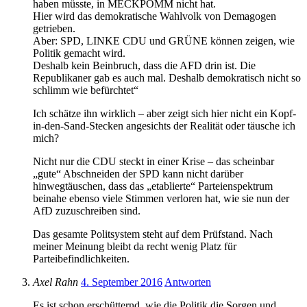
haben müsste, in MECKPOMM nicht hat.
Hier wird das demokratische Wahlvolk von Demagogen
getrieben.
Aber: SPD, LINKE CDU und GRÜNE können zeigen, wie
Politik gemacht wird.
Deshalb kein Beinbruch, dass die AFD drin ist. Die
Republikaner gab es auch mal. Deshalb demokratisch nicht so
schlimm wie befürchtet“
Ich schätze ihn wirklich – aber zeigt sich hier nicht ein Kopf-
in-den-Sand-Stecken angesichts der Realität oder täusche ich
mich?
Nicht nur die CDU steckt in einer Krise – das scheinbar
„gute“ Abschneiden der SPD kann nicht darüber
hinwegtäuschen, dass das „etablierte“ Parteienspektrum
beinahe ebenso viele Stimmen verloren hat, wie sie nun der
AfD zuzuschreiben sind.
Das gesamte Politsystem steht auf dem Prüfstand. Nach
meiner Meinung bleibt da recht wenig Platz für
Parteibefindlichkeiten.
Axel Rahn
4. September 2016
Antworten
Es ist schon erschütternd, wie die Politik die Sorgen und