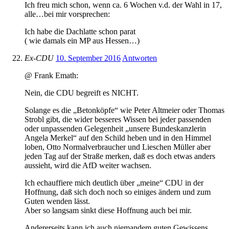
Ich freu mich schon, wenn ca. 6 Wochen v.d. der Wahl in 17,
alle…bei mir vorsprechen:
Ich habe die Dachlatte schon parat
( wie damals ein MP aus Hessen…)
Ex-CDU
10. September 2016
Antworten
@ Frank Emath:
Nein, die CDU begreift es NICHT.
Solange es die „Betonköpfe“ wie Peter Altmeier oder Thomas
Strobl gibt, die wider besseres Wissen bei jeder passenden
oder unpassenden Gelegenheit „unsere Bundeskanzlerin
Angela Merkel“ auf den Schild heben und in den Himmel
loben, Otto Normalverbraucher und Lieschen Müller aber
jeden Tag auf der Straße merken, daß es doch etwas anders
aussieht, wird die AfD weiter wachsen.
Ich echauffiere mich deutlich über „meine“ CDU in der
Hoffnung, daß sich doch noch so einiges ändern und zum
Guten wenden lässt.
Aber so langsam sinkt diese Hoffnung auch bei mir.
Andererseits kann ich auch niemandem guten Gewissens