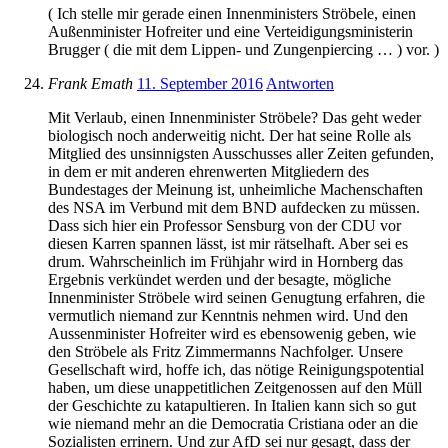
( Ich stelle mir gerade einen Innenministers Ströbele, einen
Außenminister Hofreiter und eine Verteidigungsministerin
Brugger ( die mit dem Lippen- und Zungenpiercing … ) vor. )
Frank Emath
11. September 2016
Antworten
Mit Verlaub, einen Innenminister Ströbele? Das geht weder
biologisch noch anderweitig nicht. Der hat seine Rolle als
Mitglied des unsinnigsten Ausschusses aller Zeiten gefunden,
in dem er mit anderen ehrenwerten Mitgliedern des
Bundestages der Meinung ist, unheimliche Machenschaften
des NSA im Verbund mit dem BND aufdecken zu müssen.
Dass sich hier ein Professor Sensburg von der CDU vor
diesen Karren spannen lässt, ist mir rätselhaft. Aber sei es
drum. Wahrscheinlich im Frühjahr wird in Hornberg das
Ergebnis verkündet werden und der besagte, mögliche
Innenminister Ströbele wird seinen Genugtung erfahren, die
vermutlich niemand zur Kenntnis nehmen wird. Und den
Aussenminister Hofreiter wird es ebensowenig geben, wie
den Ströbele als Fritz Zimmermanns Nachfolger. Unsere
Gesellschaft wird, hoffe ich, das nötige Reinigungspotential
haben, um diese unappetitlichen Zeitgenossen auf den Müll
der Geschichte zu katapultieren. In Italien kann sich so gut
wie niemand mehr an die Democratia Cristiana oder an die
Sozialisten errinern. Und zur AfD sei nur gesagt, dass der