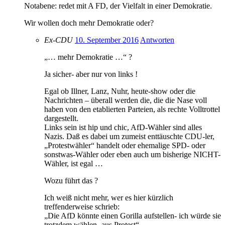
Notabene: redet mit A FD, der Vielfalt in einer Demokratie.
Wir wollen doch mehr Demokratie oder?
Ex-CDU
10. September 2016
Antworten
„… mehr Demokratie …“ ?
Ja sicher- aber nur von links !
Egal ob Illner, Lanz, Nuhr, heute-show oder die
Nachrichten – überall werden die, die die Nase voll
haben von den etablierten Parteien, als rechte Volltrottel
dargestellt.
Links sein ist hip und chic, AfD-Wähler sind alles
Nazis. Daß es dabei um zumeist enttäuschte CDU-ler,
„Protestwähler“ handelt oder ehemalige SPD- oder
sonstwas-Wähler oder eben auch um bisherige NICHT-
Wähler, ist egal …
Wozu führt das ?
Ich weiß nicht mehr, wer es hier kürzlich
treffenderweise schrieb:
„Die AfD könnte einen Gorilla aufstellen- ich würde sie
trotzdem wählen- aus Protest“.