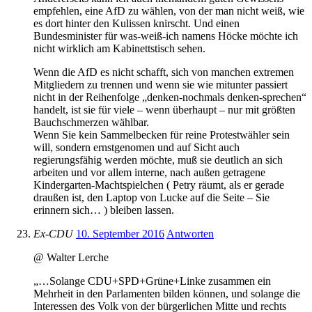
empfehlen, eine AfD zu wählen, von der man nicht weiß, wie
es dort hinter den Kulissen knirscht. Und einen
Bundesminister für was-weiß-ich namens Höcke möchte ich
nicht wirklich am Kabinettstisch sehen.
Wenn die AfD es nicht schafft, sich von manchen extremen
Mitgliedern zu trennen und wenn sie wie mitunter passiert
nicht in der Reihenfolge „denken-nochmals denken-sprechen“
handelt, ist sie für viele – wenn überhaupt – nur mit größten
Bauchschmerzen wählbar.
Wenn Sie kein Sammelbecken für reine Protestwähler sein
will, sondern ernstgenomen und auf Sicht auch
regierungsfähig werden möchte, muß sie deutlich an sich
arbeiten und vor allem interne, nach außen getragene
Kindergarten-Machtspielchen ( Petry räumt, als er gerade
draußen ist, den Laptop von Lucke auf die Seite – Sie
erinnern sich… ) bleiben lassen.
Ex-CDU
10. September 2016
Antworten
@ Walter Lerche
„…Solange CDU+SPD+Grüne+Linke zusammen ein
Mehrheit in den Parlamenten bilden können, und solange die
Interessen des Volk von der bürgerlichen Mitte und rechts