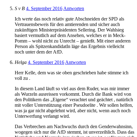
S v B
4. September 2016
Antworten
Ich werte das noch relativ gute Abschneiden der SPD als
Vertrauensbeweis für den amtierenden und sicher auch
zukünftigen Ministerpräsidenten Sellering. Der Wahlsieg
basiert vermutlich auf dem Ansehen, welches er in Meck-
Pomm – wohl nicht zu Unrecht – genießt. Mit einer anderen
Person als SpitzenkandidatIn läge das Ergebnis vielleicht
noch unter dem der AfD.
Helga
4. September 2016
Antworten
Herr Kelle, dem was sie oben geschrieben habe stimme ich
voll zu .
In diesem Land läuft so viel aus dem Ruder, was mir immer
als Wurzeln ausreissen vorkommt. Durch die Bank wird von
den Politikern das „Eigene“ verachtet und geächtet , natürlich
mit voller Unterstützung einer Pseudoelite . Wir sollen helfen,
was ja gar nicht abgelehnt wird, aber nicht, wenn auch noch
Unterwerfung verlangt wird.
Das Verbrechen am Nachwuchs durch den Genderwahnsinn,
wogegen sich nur die AfD stemmt, ist unverzeihlich. Dass das