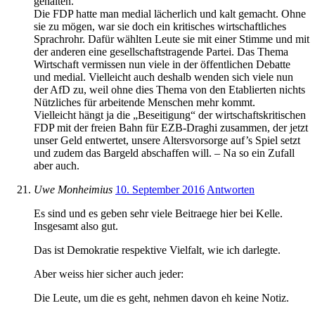
gehalten.
Die FDP hatte man medial lächerlich und kalt gemacht. Ohne
sie zu mögen, war sie doch ein kritisches wirtschaftliches
Sprachrohr. Dafür wählten Leute sie mit einer Stimme und mit
der anderen eine gesellschaftstragende Partei. Das Thema
Wirtschaft vermissen nun viele in der öffentlichen Debatte
und medial. Vielleicht auch deshalb wenden sich viele nun
der AfD zu, weil ohne dies Thema von den Etablierten nichts
Nützliches für arbeitende Menschen mehr kommt.
Vielleicht hängt ja die „Beseitigung“ der wirtschaftskritischen
FDP mit der freien Bahn für EZB-Draghi zusammen, der jetzt
unser Geld entwertet, unsere Altersvorsorge auf’s Spiel setzt
und zudem das Bargeld abschaffen will. – Na so ein Zufall
aber auch.
Uwe Monheimius
10. September 2016
Antworten
Es sind und es geben sehr viele Beitraege hier bei Kelle.
Insgesamt also gut.
Das ist Demokratie respektive Vielfalt, wie ich darlegte.
Aber weiss hier sicher auch jeder:
Die Leute, um die es geht, nehmen davon eh keine Notiz.