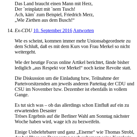
Das Land braucht einen Mann mit Herz,
Der ´reinplatzt mit ´nem Tusch!
Ach, käm´ zum Beispiel, Friedrich Merz,
„Wie Ziethen aus dem Busch!“
Ex-CDU
10. September 2016
Antworten
Wie es scheint, kommen immer mehr Unionsabgeordnete zu
dem Schluß, daß es mit dem Kurs von Frau Merkel so nicht
weitergeht.
Wie der heutige Focus online Artikel berichtet, fände bisher
lediglich „aus Respekt vor Merkel“ noch keine Revolte statt.
Die Diskussion um die Einladung bzw, Teilnahme der
Parteivorsitzenden am jeweils anderen Parteitag der CDU und
CSU im November bzw. Dezember ist ebenfalls in vollem
Gange.
Es tut sich was – ob das allerdings schon Einfluß auf ein zu
erwartenden Desaster
Tröses Ergebnis auf die Berliner Wahl am Sonntag nächster
Woche haben wird, wage ich zu bezweifeln.
Einige Unbelehrbarer und ganz „Eiserne“ wie Thomas Strobl,