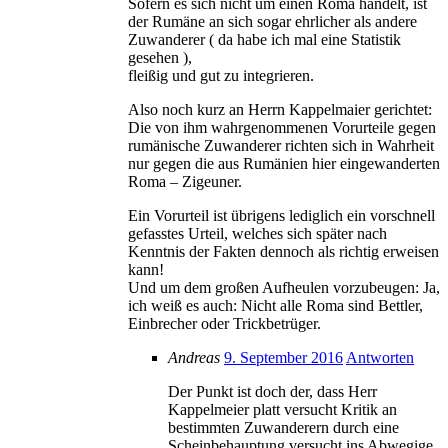
Sofern es sich nicht um einen Roma handelt, ist
der Rumäne an sich sogar ehrlicher als andere
Zuwanderer ( da habe ich mal eine Statistik
gesehen ),
fleißig und gut zu integrieren.
Also noch kurz an Herrn Kappelmaier gerichtet:
Die von ihm wahrgenommenen Vorurteile gegen
rumänische Zuwanderer richten sich in Wahrheit
nur gegen die aus Rumänien hier eingewanderten
Roma – Zigeuner.
Ein Vorurteil ist übrigens lediglich ein vorschnell
gefasstes Urteil, welches sich später nach
Kenntnis der Fakten dennoch als richtig erweisen
kann!
Und um dem großen Aufheulen vorzubeugen: Ja,
ich weiß es auch: Nicht alle Roma sind Bettler,
Einbrecher oder Trickbetrüger.
Andreas
9. September 2016
Antworten
Der Punkt ist doch der, dass Herr
Kappelmeier platt versucht Kritik an
bestimmten Zuwanderern durch eine
Scheinbehauptung versucht ins Abwegige