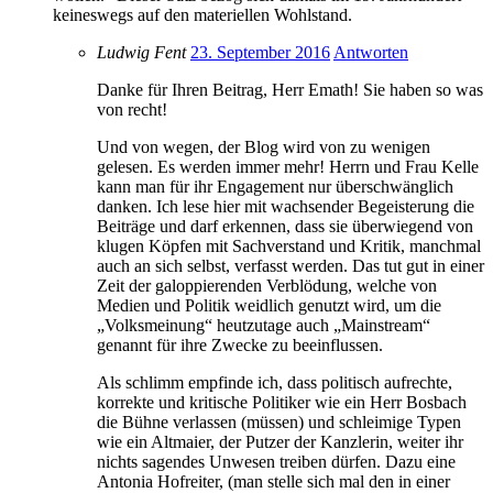
keineswegs auf den materiellen Wohlstand.
Ludwig Fent
23. September 2016
Antworten
Danke für Ihren Beitrag, Herr Emath! Sie haben so was
von recht!
Und von wegen, der Blog wird von zu wenigen
gelesen. Es werden immer mehr! Herrn und Frau Kelle
kann man für ihr Engagement nur überschwänglich
danken. Ich lese hier mit wachsender Begeisterung die
Beiträge und darf erkennen, dass sie überwiegend von
klugen Köpfen mit Sachverstand und Kritik, manchmal
auch an sich selbst, verfasst werden. Das tut gut in einer
Zeit der galoppierenden Verblödung, welche von
Medien und Politik weidlich genutzt wird, um die
„Volksmeinung“ heutzutage auch „Mainstream“
genannt für ihre Zwecke zu beeinflussen.
Als schlimm empfinde ich, dass politisch aufrechte,
korrekte und kritische Politiker wie ein Herr Bosbach
die Bühne verlassen (müssen) und schleimige Typen
wie ein Altmaier, der Putzer der Kanzlerin, weiter ihr
nichts sagendes Unwesen treiben dürfen. Dazu eine
Antonia Hofreiter, (man stelle sich mal den in einer