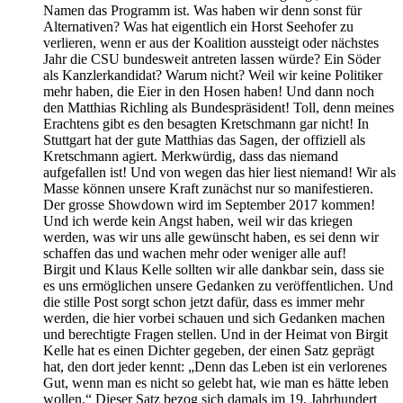
Namen das Programm ist. Was haben wir denn sonst für
Alternativen? Was hat eigentlich ein Horst Seehofer zu
verlieren, wenn er aus der Koalition aussteigt oder nächstes
Jahr die CSU bundesweit antreten lassen würde? Ein Söder
als Kanzlerkandidat? Warum nicht? Weil wir keine Politiker
mehr haben, die Eier in den Hosen haben! Und dann noch
den Matthias Richling als Bundespräsident! Toll, denn meines
Erachtens gibt es den besagten Kretschmann gar nicht! In
Stuttgart hat der gute Matthias das Sagen, der offiziell als
Kretschmann agiert. Merkwürdig, dass das niemand
aufgefallen ist! Und von wegen das hier liest niemand! Wir als
Masse können unsere Kraft zunächst nur so manifestieren.
Der grosse Showdown wird im September 2017 kommen!
Und ich werde kein Angst haben, weil wir das kriegen
werden, was wir uns alle gewünscht haben, es sei denn wir
schaffen das und wachen mehr oder weniger alle auf!
Birgit und Klaus Kelle sollten wir alle dankbar sein, dass sie
es uns ermöglichen unsere Gedanken zu veröffentlichen. Und
die stille Post sorgt schon jetzt dafür, dass es immer mehr
werden, die hier vorbei schauen und sich Gedanken machen
und berechtigte Fragen stellen. Und in der Heimat von Birgit
Kelle hat es einen Dichter gegeben, der einen Satz geprägt
hat, den dort jeder kennt: „Denn das Leben ist ein verlorenes
Gut, wenn man es nicht so gelebt hat, wie man es hätte leben
wollen.“ Dieser Satz bezog sich damals im 19. Jahrhundert