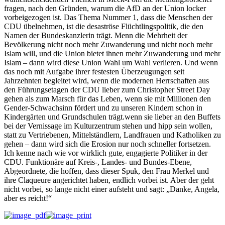
fragen, nach den Gründen, warum die AfD an der Union locker
vorbeigezogen ist. Das Thema Nummer 1, dass die Menschen der
CDU übelnehmen, ist die desaströse Flüchtlingspolitik, die den
Namen der Bundeskanzlerin trägt. Menn die Mehrheit der
Bevölkerung nicht noch mehr Zuwanderung und nicht noch mehr
Islam will, und die Union bietet ihnen mehr Zuwanderung und mehr
Islam – dann wird diese Union Wahl um Wahl verlieren. Und wenn
das noch mit Aufgabe ihrer festesten Überzeugungen seit
Jahrzehnten begleitet wird, wenn die modernen Herrschaften aus
den Führungsetagen der CDU lieber zum Christopher Street Day
gehen als zum Marsch für das Leben, wenn sie mit Millionen den
Gender-Schwachsinn fördert und zu unseren Kindern schon in
Kindergärten und Grundschulen trägt.wenn sie lieber an den Buffets
bei der Vernissage im Kulturzentrum stehen und hipp sein wollen,
statt zu Vertriebenen, Mittelständlern, Landfrauen und Katholiken zu
gehen – dann wird sich die Erosion nur noch schneller fortsetzen.
Ich kenne nach wie vor wirklich gute, engagierte Politiker in der
CDU. Funktionäre auf Kreis-, Landes- und Bundes-Ebene,
Abgeordnete, die hoffen, dass dieser Spuk, den Frau Merkel und
ihre Claqueure angerichtet haben, endlich vorbei ist. Aber der geht
nicht vorbei, so lange nicht einer aufsteht und sagt: „Danke, Angela,
aber es reicht!“