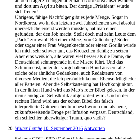
an den Nagel zu hängen oder nach Nordkorea auszuwandern
und dort um Asyl zu bitten. Der dortige „Präsident“ würde
sich freuen!
Übrigens, fähige Nachfolger gibt es jede Menge. Sogar in
Nordkorea, wo in den letzten zwei Jahrzehenten zwei absolut
unersetzliche ersetzt werden mussten, hat man einen
gefunden, der den Job macht. Stellt doch mal zehn Leute dem
„Pack“ zur wahl! Bei einem Merz, von Guttenberg! Söder
oder sogar einer Frau Wagenknecht oder einem Gorilla würde
ich mich sehr schwer tun, das Kreuzchen richtig zu setzen!
Aber eins weiß ich, alle wären viel besser als die Dame, die
Deutschland schnurgerade in die Misere führt. Und das
Schlimme ist, unter der vorgehaltenen Hand äussern alle
solche oder ähnliche Gedankene, auch Redakteure von
diversen Medien, die ich persönlich kenne. Ebenso Mitglieder
aller Parteien. Aber die Selbstkasteiung hat Hochkonjunktur.
In der linken Hand wird aus Mao’s roter Bibel gelesen, in der
man ständig zur Selbstkritik aufgefordert wird. Und in der
rechten Hand wird aus der echten Bibel das falsch
interpretierte Gutmenschentum beschworen und als neue,
zukunftsweisende Droge per Infusion verpasst. Deutschland,
ein schlechter, aberwitziger Traum, quo vadis?
Walter Lerche
10. September 2016
Antworten
Solange CDU+SPD+Grüne+Linke zusammen ein Mehrheit