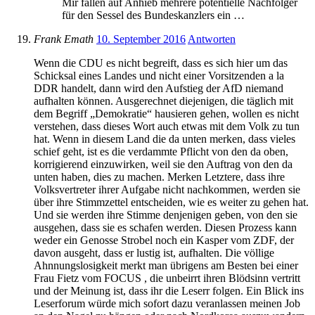
Mir fallen auf Anhieb mehrere potentielle Nachfolger
für den Sessel des Bundeskanzlers ein …
Frank Emath
10. September 2016
Antworten
Wenn die CDU es nicht begreift, dass es sich hier um das
Schicksal eines Landes und nicht einer Vorsitzenden a la
DDR handelt, dann wird den Aufstieg der AfD niemand
aufhalten können. Ausgerechnet diejenigen, die täglich mit
dem Begriff „Demokratie“ hausieren gehen, wollen es nicht
verstehen, dass dieses Wort auch etwas mit dem Volk zu tun
hat. Wenn in diesem Land die da unten merken, dass vieles
schief geht, ist es die verdammte Pflicht von den da oben,
korrigierend einzuwirken, weil sie den Auftrag von den da
unten haben, dies zu machen. Merken Letztere, dass ihre
Volksvertreter ihrer Aufgabe nicht nachkommen, werden sie
über ihre Stimmzettel entscheiden, wie es weiter zu gehen hat.
Und sie werden ihre Stimme denjenigen geben, von den sie
ausgehen, dass sie es schafen werden. Diesen Prozess kann
weder ein Genosse Strobel noch ein Kasper vom ZDF, der
davon ausgeht, dass er lustig ist, aufhalten. Die völlige
Ahnnungslosigkeit merkt man übrigens am Besten bei einer
Frau Fietz vom FOCUS , die unbeirrt ihren Blödsinn vertritt
und der Meinung ist, dass ihr die Leserr folgen. Ein Blick ins
Leserforum würde mich sofort dazu veranlassen meinen Job