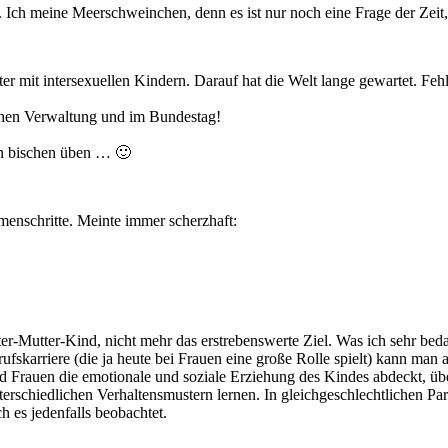
 Ich meine Meerschweinchen, denn es ist nur noch eine Frage der Zeit, 
ter mit intersexuellen Kindern. Darauf hat die Welt lange gewartet. Fe
ichen Verwaltung und im Bundestag!
in bischen üben … 🙂
menschritte. Meinte immer scherzhaft:
ter-Mutter-Kind, nicht mehr das erstrebenswerte Ziel. Was ich sehr bed
ufskarriere (die ja heute bei Frauen eine große Rolle spielt) kann man 
nd Frauen die emotionale und soziale Erziehung des Kindes abdeckt, üb
terschiedlichen Verhaltensmustern lernen. In gleichgeschlechtlichen Pa
 es jedenfalls beobachtet.