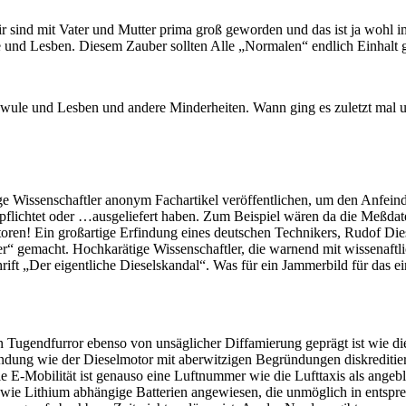
r sind mit Vater und Mutter prima groß geworden und das ist ja wohl 
 und Lesben. Diesem Zauber sollten Alle „Normalen“ endlich Einhalt 
wule und Lesben und andere Minderheiten. Wann ging es zuletzt mal 
tige Wissenschaftler anonym Fachartikel veröffentlichen, um den Anfei
 verpflichtet oder …ausgeliefert haben. Zum Beispiel wären da die Meßd
oren! Ein großartige Erfindung eines deutschen Technikers, Rudof Di
der“ gemacht. Hochkarätige Wissenschaftler, die warnend mit wissenaf
hrift „Der eigentliche Dieselskandal“. Was für ein Jammerbild für das e
 Tugendfurror ebenso von unsäglicher Diffamierung geprägt ist wie die
indung wie der Dieselmotor mit aberwitzigen Begründungen diskreditiert
e E-Mobilität ist genauso eine Luftnummer wie die Lufttaxis als angeb
en wie Lithium abhängige Batterien angewiesen, die unmöglich in ents