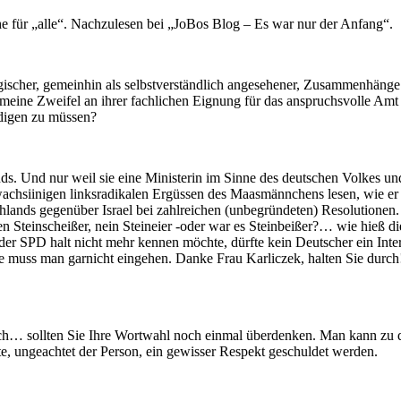
 Ehe für „alle“. Nachzulesen bei „JoBos Blog – Es war nur der Anfang“.
ogischer, gemeinhin als selbstverständlich angesehener, Zusammenhäng
eine Zweifel an ihrer fachlichen Eignung für das anspruchsvolle Amt 
ldigen zu müssen?
ds. Und nur weil sie eine Ministerin im Sinne des deutschen Volkes und
hwachsiinigen linksradikalen Ergüssen des Maasmännchens lesen, wie er
ands gegenüber Israel bei zahlreichen (unbegründeten) Resolutionen. A
n Steinscheißer, nein Steineier -oder war es Steinbeißer?… wie hieß d
SPD halt nicht mehr kennen möchte, dürfte kein Deutscher ein Intere
 muss man garnicht eingehen. Danke Frau Karliczek, halten Sie durch!
sch… sollten Sie Ihre Wortwahl noch einmal überdenken. Man kann zu d
te, ungeachtet der Person, ein gewisser Respekt geschuldet werden.