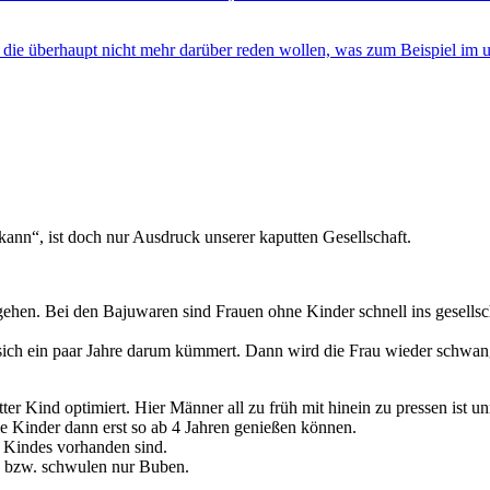
die überhaupt nicht mehr darüber reden wollen, was zum Beispiel im u
ann“, ist doch nur Ausdruck unserer kaputten Gesellschaft.
hen. Bei den Bajuwaren sind Frauen ohne Kinder schnell ins gesellschaf
ie sich ein paar Jahre darum kümmert. Dann wird die Frau wieder schwa
ter Kind optimiert. Hier Männer all zu früh mit hinein zu pressen ist 
 die Kinder dann erst so ab 4 Jahren genießen können.
s Kindes vorhanden sind.
n, bzw. schwulen nur Buben.