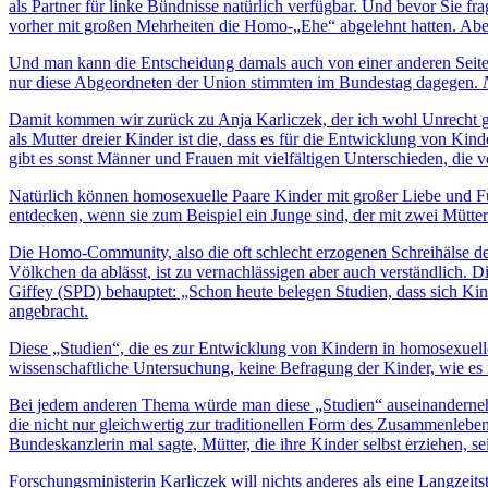
als Partner für linke Bündnisse natürlich verfügbar. Und bevor Si
vorher mit großen Mehrheiten die Homo-„Ehe“ abgelehnt hatten. Aber
Und man kann die Entscheidung damals auch von einer anderen Seite
nur diese Abgeordneten der Union stimmten im Bundestag dagegen.
Damit kommen wir zurück zu Anja Karliczek, der ich wohl Unrecht 
als Mutter dreier Kinder ist die, dass es für die Entwicklung von Ki
gibt es sonst Männer und Frauen mit vielfältigen Unterschieden, die 
Natürlich können homosexuelle Paare Kinder mit großer Liebe und Fürso
entdecken, wenn sie zum Beispiel ein Junge sind, der mit zwei Mütter
Die Homo-Community, also die oft schlecht erzogenen Schreihälse 
Völkchen da ablässt, ist zu vernachlässigen aber auch verständlich.
Giffey (SPD) behauptet: „Schon heute belegen Studien, dass sich Kin
angebracht.
Diese „Studien“, die es zur Entwicklung von Kindern in homosexuelle
wissenschaftliche Untersuchung, keine Befragung der Kinder, wie es 
Bei jedem anderen Thema würde man diese „Studien“ auseinandernehmen
die nicht nur gleichwertig zur traditionellen Form des Zusammenlebe
Bundeskanzlerin mal sagte, Mütter, die ihre Kinder selbst erziehen, se
Forschungsministerin Karliczek will nichts anderes als eine Langzeitst