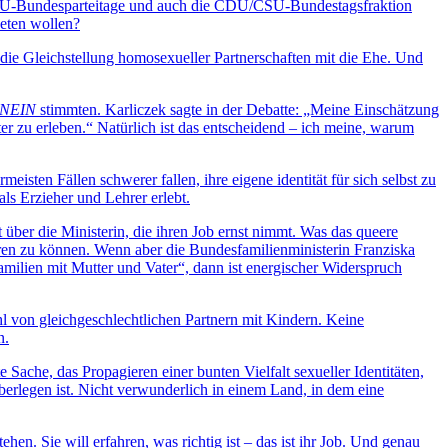
i CDU-Bundesparteitage und auch die CDU/CSU-Bundestagsfraktion
neten wollen?
die Gleichstellung homosexueller Partnerschaften mit die Ehe. Und
NEIN
stimmten. Karliczek sagte in der Debatte: „Meine Einschätzung
er zu erleben.“ Natürlich ist das entscheidend – ich meine, warum
sten Fällen schwerer fallen, ihre eigene identität für sich selbst zu
ls Erzieher und Lehrer erlebt.
r die Ministerin, die ihren Job ernst nimmt. Was das queere
ieren zu können. Wenn aber die Bundesfamilienministerin Franziska
milien mit Mutter und Vater“, dann ist energischer Widerspruch
hl von gleichgeschlechtlichen Partnern mit Kindern. Keine
n.
che, das Propagieren einer bunten Vielfalt sexueller Identitäten,
erlegen ist. Nicht verwunderlich in einem Land, in dem eine
hen. Sie will erfahren, was richtig ist – das ist ihr Job. Und genau