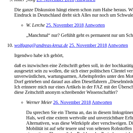
Die ganze Diskussion hängt einem schon zum Halse heraus. Wi
Eindruck in Deutschland dreht sich Alles nur noch um Schwule
W. Lerche
25. November 2018
Antworten
„Manchmal“ nur? Gefühlt geht es permanent nur um Sch
wolfgang@andreas-kreuz.de
25. November 2018
Antworten
Irgendwo habe ich gehört,
daß es inzwischen eine Zeitschrift geben soll, in der hochkarä
ausgesetzt sein zu wollen, die sich einer politischen Clientel
unverwüstlichen, wartungsarmen, Arbeitspferdes unter den Mot
Dorf getrieben und darauf aus allen Dieselfahrern „Dieselmör
Ich erinnere mich nur eines Artikels in der FAZ mit der Übersc
diese Zeitschrift anonym schreibender Wissenschaftler?
Werner Meier
26. November 2018
Antworten
Da sprechen Sie ein Thema an, das in diesem linksgrünen
Hals, weil eine extrem wertvolle und unverzichtbare Erf
Alternativen, was diese Wirrköpfe aber verschweigen. Di
Mobilität ist auf sehr teuere und von seltenen Rohstoff