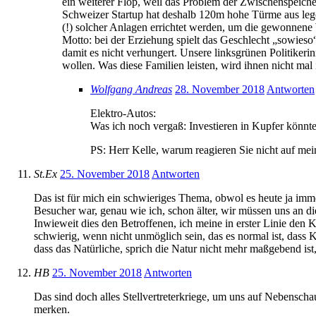
ein weiterer Flop, weil das Problem der Zwischenspeiche
Schweizer Startup hat deshalb 120m hohe Türme aus leg
(!) solcher Anlagen errichtet werden, um die gewonnene 
Motto: bei der Erziehung spielt das Geschlecht „sowieso
damit es nicht verhungert. Unsere linksgrünen Politikeri
wollen. Was diese Familien leisten, wird ihnen nicht mal 
Wolfgang Andreas
28. November 2018
Antworten
Elektro-Autos:
Was ich noch vergaß: Investieren in Kupfer könn
PS: Herr Kelle, warum reagieren Sie nicht auf mei
St.Ex
25. November 2018
Antworten
Das ist für mich ein schwieriges Thema, obwol es heute ja imm
Besucher war, genau wie ich, schon älter, wir müssen uns an 
Inwieweit dies den Betroffenen, ich meine in erster Linie den Ki
schwierig, wenn nicht unmöglich sein, das es normal ist, dass 
dass das Natürliche, sprich die Natur nicht mehr maßgebend ist
HB
25. November 2018
Antworten
Das sind doch alles Stellvertreterkriege, um uns auf Nebensc
merken.