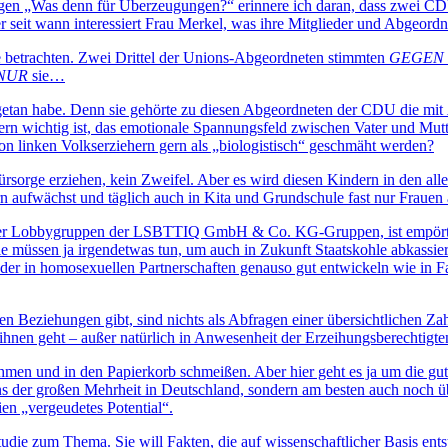
e fragen „Was denn für Überzeugungen?“ erinnere ich daran, dass zwe
 seit wann interessiert Frau Merkel, was ihre Mitglieder und Abgeord
 betrachten. Zwei Drittel der Unions-Abgeordneten stimmten
GEGEN
NUR
sie…
getan habe. Denn sie gehörte zu diesen Abgeordneten der CDU die mit
ndern wichtig ist, das emotionale Spannungsfeld zwischen Vater und Mutt
von linken Volkserziehern gern als „biologistisch“ geschmäht werden?
rge erziehen, kein Zweifel. Aber es wird diesen Kindern in den allermei
n aufwächst und täglich auch in Kita und Grundschule fast nur Frauen a
der Lobbygruppen der LSBTTIQ GmbH & Co. KG-Gruppen, ist empört übe
 Die müssen ja irgendetwas tun, um auch in Zukunft Staatskohle abkass
der in homosexuellen Partnerschaften genauso gut entwickeln wie in Fa
n Beziehungen gibt, sind nichts als Abfragen einer übersichtlichen Za
ihnen geht – außer natürlich in Anwesenheit der Erzeihungsberechtigte
 und in den Papierkorb schmeißen. Aber hier geht es ja um die gute Sa
ns der großen Mehrheit in Deutschland, sondern am besten auch noch üb
ien „vergeudetes Potential“.
udie zum Thema. Sie will Fakten, die auf wissenschaftlicher Basis entste