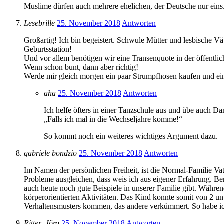
Muslime dürfen auch mehrere ehelichen, der Deutsche nur eins.
Lesebrille
25. November 2018
Antworten
Großartig! Ich bin begeistert. Schwule Mütter und lesbische Vä
Geburtsstation!
Und vor allem benötigen wir eine Transenquote in der öffentl
Wenn schon bunt, dann aber richtig!
Werde mir gleich morgen ein paar Strumpfhosen kaufen und e
aha
25. November 2018
Antworten
Ich helfe öfters in einer Tanzschule aus und übe auch Da
„Falls ich mal in die Wechseljahre komme!“
So kommt noch ein weiteres wichtiges Argument dazu.
gabriele bondzio
25. November 2018
Antworten
Im Namen der persönlichen Freiheit, ist die Normal-Familie Va
Probleme ausgleichen, dass weis ich aus eigener Erfahrung. Ber
auch heute noch gute Beispiele in unserer Familie gibt. Währe
körperorientierten Aktivitäten. Das Kind konnte somit von 2 un
Verhaltensmusters kommen, das andere verkümmert. So habe ich
Ritter ,Jörg
25. November 2018
Antworten