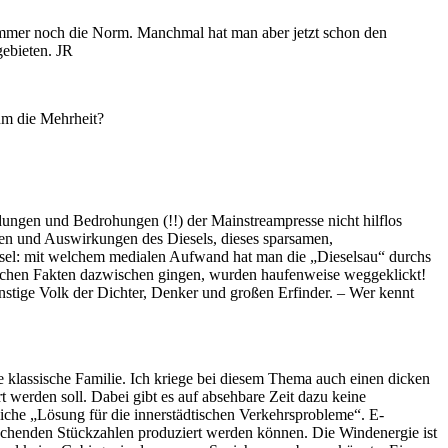
immer noch die Norm. Manchmal hat man aber jetzt schon den
gebieten. JR
um die Mehrheit?
ndungen und Bedrohungen (!!) der Mainstreampresse nicht hilflos
aten und Auswirkungen des Diesels, dieses sparsamen,
esel: mit welchem medialen Aufwand hat man die „Dieselsau“ durchs
tlichen Fakten dazwischen gingen, wurden haufenweise weggeklickt!
instige Volk der Dichter, Denker und großen Erfinder. – Wer kennt
 klassische Familie. Ich kriege bei diesem Thema auch einen dicken
 werden soll. Dabei gibt es auf absehbare Zeit dazu keine
liche „Lösung für die innerstädtischen Verkehrsprobleme“. E-
prechenden Stückzahlen produziert werden können. Die Windenergie ist