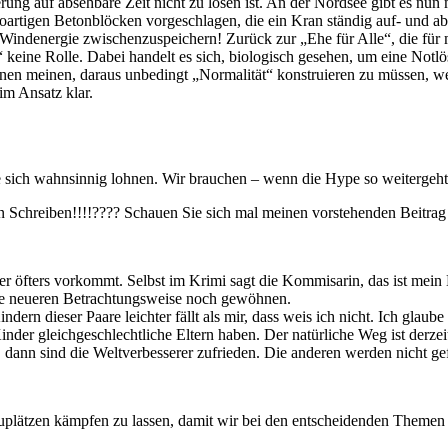
rung auf absehbare Zeit nicht zu lösen ist. An der Nordsee gibt es nu
oartigen Betonblöcken vorgeschlagen, die ein Kran ständig auf- und 
Windenergie zwischenzuspeichern! Zurück zur „Ehe für Alle“, die für 
“ keine Rolle. Dabei handelt es sich, biologisch gesehen, um eine Notl
nnen meinen, daraus unbedingt „Normalität“ konstruieren zu müssen, weil
im Ansatz klar.
te sich wahnsinnig lohnen. Wir brauchen – wenn die Hype so weiterge
n Schreiben!!!!???? Schauen Sie sich mal meinen vorstehenden Beitrag 
er öfters vorkommt. Selbst im Krimi sagt die Kommisarin, das ist mein
die neueren Betrachtungsweise noch gewöhnen.
ndern dieser Paare leichter fällt als mir, dass weis ich nicht. Ich gla
Kinder gleichgeschlechtliche Eltern haben. Der natürliche Weg ist derze
, dann sind die Weltverbesserer zufrieden. Die anderen werden nicht gef
hauplätzen kämpfen zu lassen, damit wir bei den entscheidenden Them