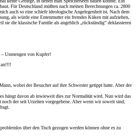
n mal keine Gebirge, in denen man Speicherseen bauen könnte. Ein
abbaut. Für Deutschland müßten nach meinen Berechnungen ca. 2800
mich auch so eine schiefe ideologische Angelegenheit ist. Nach dem
ösung, als würde eine Entenmutter ein fremdes Küken mit aufziehen,
 sie die klassische Familie als angeblich „rückständig“ deklassieren
ht – Unmengen von Kupfer!
an!!!!
 Mann, wobei der Besucher auf ihre Schwester getippt hatte. Aber der
ube es hängt davon ab inwieweit dies zur Normalität wird. Nun wird das
it noch der seit Urzeiten vorgegebene. Aber wenn wir soweit sind,
ragt.
en problemlos über den Tisch gezogen werden können ohne es zu