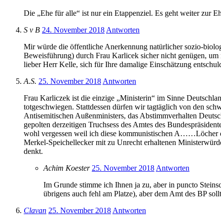
Die „Ehe für alle“ ist nur ein Etappenziel. Es geht weiter zur
S v B
24. November 2018
Antworten
Mir würde die öffentliche Anerkennung natürlicher sozio-biol
Beweisführung) durch Frau Karlicek sicher nicht genügen, um m
lieber Herr Kelle, sich für Ihre damalige Einschätzung entschu
A.S.
25. November 2018
Antworten
Frau Karliczek ist die einzige „Ministerin“ im Sinne Deutschlan
totgeschwiegen. Stattdessen dürfen wir tagtäglich von den sc
Antisemitischen Außenministers, das Abstimmverhalten Deutschl
gepolten derzeitigen Truchsess des Amtes des Bundespräsidente
wohl vergessen weil ich diese kommunistischen A……Löcher der 
Merkel-Speichellecker mit zu Unrecht erhaltenen Ministerwürde
denkt.
Achim Koester
25. November 2018
Antworten
Im Grunde stimme ich Ihnen ja zu, aber in puncto Stein
übrigens auch fehl am Platze), aber dem Amt des BP soll
Clavan
25. November 2018
Antworten