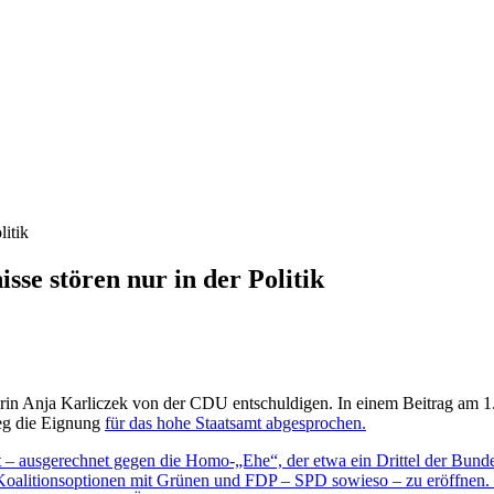
isse stören nur in der Politik
erin Anja Karliczek von der CDU entschuldigen. In einem Beitrag am 1.
eg die Eignung
für das hohe Staatsamt abgesprochen.
acht – ausgerechnet gegen die Homo-„Ehe“, der etwa ein Drittel der 
alitionsoptionen mit Grünen und FDP – SPD sowieso – zu eröffnen. Wen