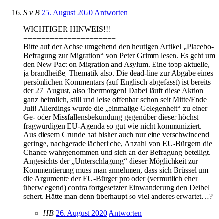
S v B
25. August 2020
Antworten
WICHTIGER HINWEIS!!!
=====================
Bitte auf der Achse umgehend den heutigen Artikel „Placebo-
Befragung zur Migration“ von Peter Grimm lesen. Es geht um
den New Pact on Migration and Asylum. Eine topp aktuelle,
ja brandheiße, Thematik also. Die dead-line zur Abgabe eines
persönlichen Kommentars (auf Englisch abgefasst) ist bereits
der 27. August, also übermorgen! Dabei läuft diese Aktion
ganz heimlich, still und leise offenbar schon seit Mitte/Ende
Juli! Allerdings wurde die „einmalige Gelegenheit“ zu einer
Ge- oder Missfallensbekundung gegenüber dieser höchst
fragwürdigen EU-Agenda so gut wie nicht kommuniziert.
Aus diesem Grunde hat bisher auch nur eine verschwindend
geringe, nachgerade lächerliche, Anzahl von EU-Bürgern die
Chance wahrgenommen und sich an der Befragung beteiligt.
Angesichts der „Unterschlagung“ dieser Möglichkeit zur
Kommentierung muss man annehmen, dass sich Brüssel um
die Argumente der EU-Bürger pro oder (vermutlich eher
überwiegend) contra fortgesetzter Einwanderung den Deibel
schert. Hätte man denn überhaupt so viel anderes erwartet…?
HB
26. August 2020
Antworten