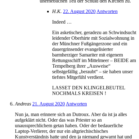
unerheblichen Teil der Schuld den Kirchen zu.
H.K.
22. August 2020
Antworten
Indeed …
Ein asketischer, geradezu an Schwindsucht
leidender Oberhirte mit Sozialwohnung in
der Münchner Fußgängerzone und ein
dauergrinsender evangelisierter
barmherziger Samariter mit eigenem
Rettungsschiff im Mittelmeer – BEIDE am
Tempelberg ihrer „Ausweise“
selbstgefällig „beraubt“ – sie haben unser
tiefstes Mitgefühl verdient.
LASSET DEN KLINGELBEUTEL
NOCHMALS KREISEN !
Andreas
21. August 2020
Antworten
Nun ja, man erinnere sich an Dutroux. Aber da ist ja alles
aufgeklärt nicht. Oder das was Priester so an
unaussprechlichem getan haben. Oder der bedauerliche
Laptop-Verlierer, der nur ein altgriechischisches
Kunstverständnis hatte und den ja niemand gewarnt hat und