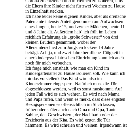
Corona zu entziehen und in Heimen zu isolieren, falls
die Eltern ihre Kinder nicht für zwei Wochen zu Hause
in Einzelhaft stecken.
Ich habe leider keine eigenen Kinder, aber als dreifache
Patentante intensiv Anteil genommen am Aufwachsen
eines Jungen, heute 15, und zweier Mädchen, heute 11
und 8 Jahre alt. Außerdem hab` ich früh im Leben
reichlich Erfahrung als „große Schwester“ von drei
kleinen Brüdern gesammelt, wobei der
Altersunterschied zum Jüngsten lockere 14 Jahre
beträgt. Ach ja, und zwei Jahre berufliche Tätigkeit in
einer kinderpsychiatrischen Einrichtung kann ich auch
noch für mich verbuchen.
Ich frage mich ernsthaft, wie man ein Kind im
Kindergartenalter zu Hause isolieren soll. Wie kann ich
mir das vorstellen? Das Kind wird also im
Kinderzimmer eingesperrt. Natürlich muss die Tür
abgeschlossen werden, weil es sonst rauskommt. Auf
jeden Fall wird es sich wehren. Es wird nach Mama
und Papa rufen, und wenn es merkt, dass diese engsten
Bezugspersonen es offensichtlich im Stich lassen,
früher oder später auch nach Oma und Opa, Tante
Sabine, den Geschwistern, der Nachbarin oder der
Erzieherin aus der Kita. Es wird gegen die Tür
hämmern. Es wird schreien und weinen. Irgendwann ist