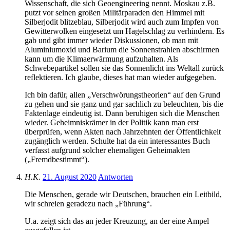
Wissenschaft, die sich Geoengineering nennt. Moskau z.B.
putzt vor seinen großen Militärparaden den Himmel mit
Silberjodit blitzeblau, Silberjodit wird auch zum Impfen von
Gewitterwolken eingesetzt um Hagelschlag zu verhindern. Es
gab und gibt immer wieder Diskussionen, ob man mit
Aluminiumoxid und Barium die Sonnenstrahlen abschirmen
kann um die Klimaerwärmung aufzuhalten. Als
Schwebepartikel sollen sie das Sonnenlicht ins Weltall zurück
reflektieren. Ich glaube, dieses hat man wieder aufgegeben.
Ich bin dafür, allen „Verschwörungstheorien“ auf den Grund
zu gehen und sie ganz und gar sachlich zu beleuchten, bis die
Faktenlage eindeutig ist. Dann beruhigen sich die Menschen
wieder. Geheimniskrämer in der Politik kann man erst
überprüfen, wenn Akten nach Jahrzehnten der Öffentlichkeit
zugänglich werden. Schulte hat da ein interessantes Buch
verfasst aufgrund solcher ehemaligen Geheimakten
(„Fremdbestimmt“).
H.K.
21. August 2020
Antworten
Die Menschen, gerade wir Deutschen, brauchen ein Leitbild,
wir schreien geradezu nach „Führung“.
U.a. zeigt sich das an jeder Kreuzung, an der eine Ampel