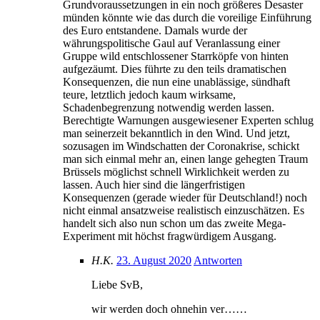
Grundvoraussetzungen in ein noch größeres Desaster
münden könnte wie das durch die voreilige Einführung
des Euro entstandene. Damals wurde der
währungspolitische Gaul auf Veranlassung einer
Gruppe wild entschlossener Starrköpfe von hinten
aufgezäumt. Dies führte zu den teils dramatischen
Konsequenzen, die nun eine unablässige, sündhaft
teure, letztlich jedoch kaum wirksame,
Schadenbegrenzung notwendig werden lassen.
Berechtigte Warnungen ausgewiesener Experten schlug
man seinerzeit bekanntlich in den Wind. Und jetzt,
sozusagen im Windschatten der Coronakrise, schickt
man sich einmal mehr an, einen lange gehegten Traum
Brüssels möglichst schnell Wirklichkeit werden zu
lassen. Auch hier sind die längerfristigen
Konsequenzen (gerade wieder für Deutschland!) noch
nicht einmal ansatzweise realistisch einzuschätzen. Es
handelt sich also nun schon um das zweite Mega-
Experiment mit höchst fragwürdigem Ausgang.
H.K.
23. August 2020
Antworten
Liebe SvB,
wir werden doch ohnehin ver……