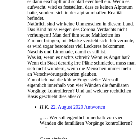
es dann erschöpft und schläft eventuell ein. Wenn es
aufwacht, wird es feststellen, dass es keinen Alptraum
hatte, sondern sich in der alptraumhaften Realität
befindet.
Natürlich sind wir keine Unmenschen in diesem Land.
Das Kind muss wegen des Corona-Verdachts nicht
verhungern! Man darf ihm seine Mahlzeiten ins
Zimmer bringen, mit Maske versteht sich. Ich vermute,
es wird sogar besonders viel Leckeres bekommen,
Naschis und Limonade, damit es still ist.
Was ist, wenn es nachts schreit? Wenn es Angst hat?
Wenn ein Staat derartig irre Pläne schmiedet, muss man
sich nicht wundern, wenn die Menschen immer mehr
an Verschwörungstheorien glauben.
Zumal ich mal die kühne Frage stelle: Wer soll
eigentlich innerhalb von vier Wänden die familiären
Vorgänge kontrollieren? Und auf welcher rechtlichen
Basis geschieht dies alles??
H.K.
22. August 2020
Antworten
„ … Wer soll eigentlich innerhalb von vier
Wänden die familiären Vorgänge kontrollieren?
…“