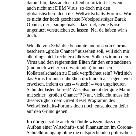
darauf hin, dass auch er offenbar infiziert ist; wenn
auch nicht mit DEM Virus, so doch mit den
globalistischen Ideen des Weltwirtschafts-Forums. War
es nicht der hoch geschätzte Nobelpreisträger Barak
Obama, der – sinngemäß – dazu riet, keine Krise
ungenutzt verstreichen zu lassen. Na, da haben wir’s
doch.
Wie die von Schäuble benannte und uns von Corona
bescherte „große Chance“ aussehen soll, will sich mir
allerdings nicht recht erschließen. Sollen wir nun dem
Virus und den regierenden Eliten für den entstandenen
(und noch weiter zu erwartenden) immensen
Kollateralschaden zu Dank verpflichtet sein? Wird sich
das Virus für uns schließlich doch noch als segensreich
erweisen, indem es uns – wusch! – von ungeheuren
Schuldenlasten befreit? Was also meint der gute Mann
mit seiner „großen Chance“? Nun, vielleicht muss ich
diesbezüglich dem Great Reset-Programm des
Weltwirtschafts-Forums doch noch entschieden tiefer
auf den Grund gehen.
Im übrigen sollte auch Schäuble wissen, dass der
Aufbau einer Wirtschafts- und Finanzunion im Corona-
Schnelldurchgang ohne die entsprechenden politischen