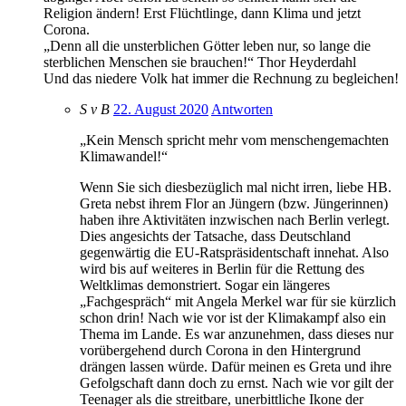
Religion ändern! Erst Flüchtlinge, dann Klima und jetzt
Corona.
„Denn all die unsterblichen Götter leben nur, so lange die
sterblichen Menschen sie brauchen!“ Thor Heyderdahl
Und das niedere Volk hat immer die Rechnung zu begleichen!
S v B
22. August 2020
Antworten
„Kein Mensch spricht mehr vom menschengemachten
Klimawandel!“
Wenn Sie sich diesbezüglich mal nicht irren, liebe HB.
Greta nebst ihrem Flor an Jüngern (bzw. Jüngerinnen)
haben ihre Aktivitäten inzwischen nach Berlin verlegt.
Dies angesichts der Tatsache, dass Deutschland
gegenwärtig die EU-Ratspräsidentschaft innehat. Also
wird bis auf weiteres in Berlin für die Rettung des
Weltklimas demonstriert. Sogar ein längeres
„Fachgespräch“ mit Angela Merkel war für sie kürzlich
schon drin! Nach wie vor ist der Klimakampf also ein
Thema im Lande. Es war anzunehmen, dass dieses nur
vorübergehend durch Corona in den Hintergrund
drängen lassen würde. Dafür meinen es Greta und ihre
Gefolgschaft dann doch zu ernst. Nach wie vor gilt der
Teenager als die streitbare, unerbittliche Ikone der