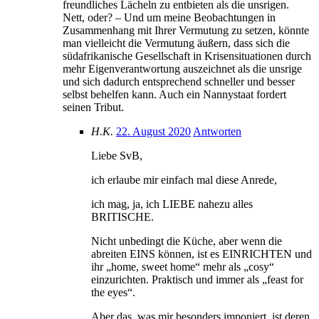
freundliches Lächeln zu entbieten als die unsrigen.
Nett, oder? – Und um meine Beobachtungen in
Zusammenhang mit Ihrer Vermutung zu setzen, könnte
man vielleicht die Vermutung äußern, dass sich die
südafrikanische Gesellschaft in Krisensituationen durch
mehr Eigenverantwortung auszeichnet als die unsrige
und sich dadurch entsprechend schneller und besser
selbst behelfen kann. Auch ein Nannystaat fordert
seinen Tribut.
H.K.
22. August 2020
Antworten
Liebe SvB,
ich erlaube mir einfach mal diese Anrede,
ich mag, ja, ich LIEBE nahezu alles
BRITISCHE.
Nicht unbedingt die Küche, aber wenn die
abreiten EINS können, ist es EINRICHTEN und
ihr „home, sweet home“ mehr als „cosy“
einzurichten. Praktisch und immer als „feast for
the eyes“.
Aber das, was mir besonders imponiert, ist deren