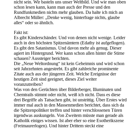
nicht sein. Wir basteln uns unser Weltbild. Und wie man oben
schon lesen kann, kann man auch der Presse und den
Rundfunkmedien nichts mehr glauben. Da halte ich mich an
Albrecht Müller: „Denke wenig, hinterfrage nichts, glaube
alles“ oder so ähnlich.
Fakt ist:
Es gibt Kinderschänder. Und von denen nicht wenige. Leider
auch in den höchsten Spitzenämtern (Edathy ist aufgeflogen).
Es gibt den Satanismus. Und davon mehr als genug. Dieser
agiert im Hintergrund. Wer kann schon allen hinter die Stirne
schauen? Aussteiger berichten.
Die „Neue Weltordnung“ ist kein Geheimnis und wird schon
seit Jahrzehnten angestrebt. Es gibt zahlreiche prominente
Zitate auch aus der jüngeren Zeit. Welche Ereignisse der
heutigen Zeit sind geeignet, dieses Ziel weiter
voranzutreiben?
Was von den Gerüchten über Bilderberger, Illuminaten und
Chemtrails stimmt oder nicht, weiß ich nicht. Dass es diese
drei Begriffe als Tatsachen gibt, ist unstrittig. Über Erstes wird
immer mal auch in den Massenmedien berichtet, dass sich da
die Spitzenpolitiker treffen und hinter verschlossenen Türen
irgendwas auskungeln. Von Zweitem müsste man gerade als
Katholik einiges wissen. Ist aber eher so eine Esotherikszene
(Freimaurerlogen). Und hinter Drittem steckt eine