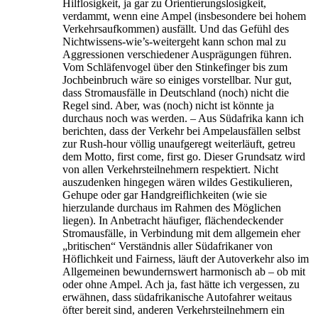
Hilflosigkeit, ja gar zu Orientierungslosigkeit,
verdammt, wenn eine Ampel (insbesondere bei hohem
Verkehrsaufkommen) ausfällt. Und das Gefühl des
Nichtwissens-wie’s-weitergeht kann schon mal zu
Aggressionen verschiedener Ausprägungen führen.
Vom Schläfenvogel über den Stinkefinger bis zum
Jochbeinbruch wäre so einiges vorstellbar. Nur gut,
dass Stromausfälle in Deutschland (noch) nicht die
Regel sind. Aber, was (noch) nicht ist könnte ja
durchaus noch was werden. – Aus Südafrika kann ich
berichten, dass der Verkehr bei Ampelausfällen selbst
zur Rush-hour völlig unaufgeregt weiterläuft, getreu
dem Motto, first come, first go. Dieser Grundsatz wird
von allen Verkehrsteilnehmern respektiert. Nicht
auszudenken hingegen wären wildes Gestikulieren,
Gehupe oder gar Handgreiflichkeiten (wie sie
hierzulande durchaus im Rahmen des Möglichen
liegen). In Anbetracht häufiger, flächendeckender
Stromausfälle, in Verbindung mit dem allgemein eher
„britischen“ Verständnis aller Südafrikaner von
Höflichkeit und Fairness, läuft der Autoverkehr also im
Allgemeinen bewundernswert harmonisch ab – ob mit
oder ohne Ampel. Ach ja, fast hätte ich vergessen, zu
erwähnen, dass südafrikanische Autofahrer weitaus
öfter bereit sind, anderen Verkehrsteilnehmern ein