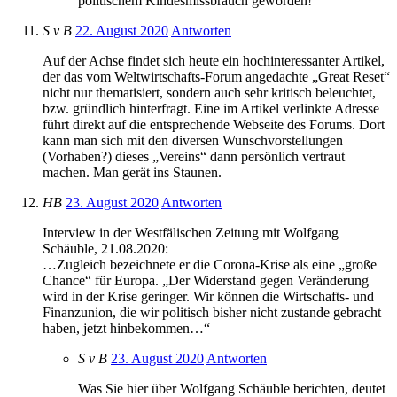
politischem Kindesmissbrauch geworden!“
S v B
22. August 2020
Antworten
Auf der Achse findet sich heute ein hochinteressanter Artikel,
der das vom Weltwirtschafts-Forum angedachte „Great Reset“
nicht nur thematisiert, sondern auch sehr kritisch beleuchtet,
bzw. gründlich hinterfragt. Eine im Artikel verlinkte Adresse
führt direkt auf die entsprechende Webseite des Forums. Dort
kann man sich mit den diversen Wunschvorstellungen
(Vorhaben?) dieses „Vereins“ dann persönlich vertraut
machen. Man gerät ins Staunen.
HB
23. August 2020
Antworten
Interview in der Westfälischen Zeitung mit Wolfgang
Schäuble, 21.08.2020:
…Zugleich bezeichnete er die Corona-Krise als eine „große
Chance“ für Europa. „Der Widerstand gegen Veränderung
wird in der Krise geringer. Wir können die Wirtschafts- und
Finanzunion, die wir politisch bisher nicht zustande gebracht
haben, jetzt hinbekommen…“
S v B
23. August 2020
Antworten
Was Sie hier über Wolfgang Schäuble berichten, deutet