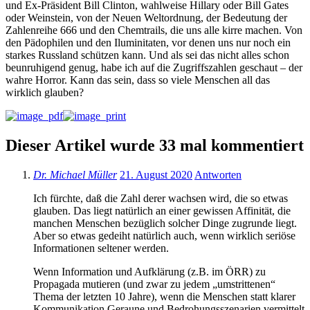
und Ex-Präsident Bill Clinton, wahlweise Hillary oder Bill Gates
oder Weinstein, von der Neuen Weltordnung, der Bedeutung der
Zahlenreihe 666 und den Chemtrails, die uns alle kirre machen. Von
den Pädophilen und den Iluminitaten, vor denen uns nur noch ein
starkes Russland schützen kann. Und als sei das nicht alles schon
beunruhigend genug, habe ich auf die Zugriffszahlen geschaut – der
wahre Horror. Kann das sein, dass so viele Menschen all das
wirklich glauben?
Dieser Artikel wurde 33 mal kommentiert
Dr. Michael Müller
21. August 2020
Antworten
Ich fürchte, daß die Zahl derer wachsen wird, die so etwas
glauben. Das liegt natürlich an einer gewissen Affinität, die
manchen Menschen bezüglich solcher Dinge zugrunde liegt.
Aber so etwas gedeiht natürlich auch, wenn wirklich seriöse
Informationen seltener werden.
Wenn Information und Aufklärung (z.B. im ÖRR) zu
Propagada mutieren (und zwar zu jedem „umstrittenen“
Thema der letzten 10 Jahre), wenn die Menschen statt klarer
Kommunikation Geraune und Bedrohungsszenarien vermittelt